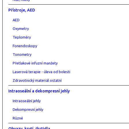
Přístroje, AED
AED
Oxymetry
Teploměry
Fonendoskopy
Tonometry
Přetlakové infuzní manžety
Laserová terapie - úleva od bolesti
Zdravotnický materiál ostatní
Intraoseální a dekompresní jehly
Intraoseální jehly
Dekompresní jehly
Různé
Obvazy, krytí, škrtidla....