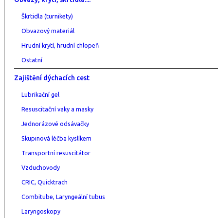
Škrtidla (turnikety)
Obvazový materiál
Hrudní krytí, hrudní chlopeň
Ostatní
Zajištění dýchacích cest
Lubrikační gel
Resuscitační vaky a masky
Jednorázové odsávačky
Skupinová léčba kyslíkem
Transportní resuscitátor
Vzduchovody
CRIC, Quicktrach
Combitube, Laryngeální tubus
Laryngoskopy