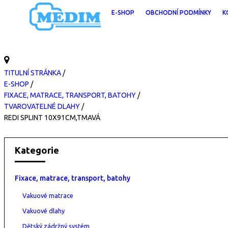
E-SHOP
OBCHODNÍ PODMÍNKY
K
TITULNÍ STRÁNKA
/
E-SHOP
/
FIXACE, MATRACE, TRANSPORT, BATOHY
/
TVAROVATELNÉ DLAHY
/
REDI SPLINT 10X91CM,TMAVÁ
Kategorie
Fixace, matrace, transport, batohy
Vakuové matrace
Vakuové dlahy
Dětský zádržný systém