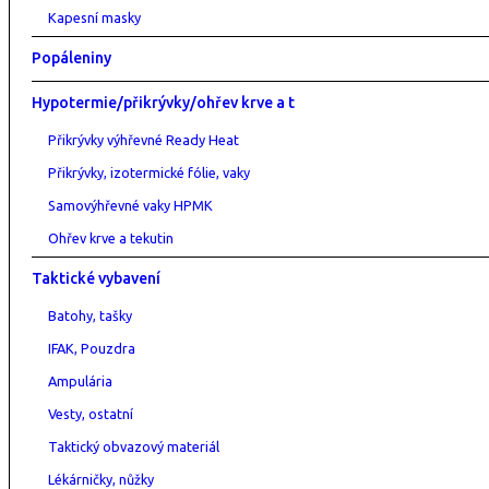
Kapesní masky
Popáleniny
Hypotermie/přikrývky/ohřev krve a t
Přikrývky výhřevné Ready Heat
Přikrývky, izotermické fólie, vaky
Samovýhřevné vaky HPMK
Ohřev krve a tekutin
Taktické vybavení
Batohy, tašky
IFAK, Pouzdra
Ampulária
Vesty, ostatní
Taktický obvazový materiál
Lékárničky, nůžky