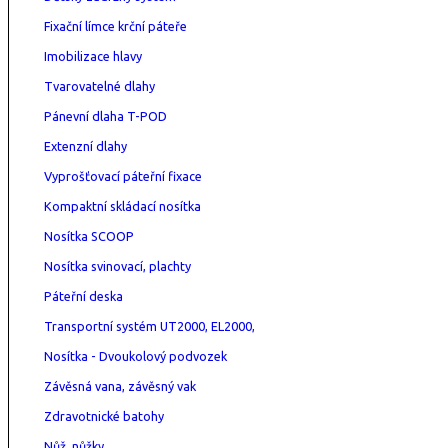
Fixační límce krční páteře
Imobilizace hlavy
Tvarovatelné dlahy
Pánevní dlaha T-POD
Extenzní dlahy
Vyprošťovací páteřní fixace
Kompaktní skládací nosítka
Nosítka SCOOP
Nosítka svinovací, plachty
Páteřní deska
Transportní systém UT2000, EL2000,
Nosítka - Dvoukolový podvozek
Závěsná vana, závěsný vak
Zdravotnické batohy
Nůž, nůžky