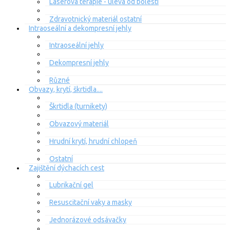
Laserová terapie - úleva od bolesti
Zdravotnický materiál ostatní
Intraoseální a dekompresní jehly
Intraoseální jehly
Dekompresní jehly
Různé
Obvazy, krytí, škrtidla....
Škrtidla (turnikety)
Obvazový materiál
Hrudní krytí, hrudní chlopeň
Ostatní
Zajištění dýchacích cest
Lubrikační gel
Resuscitační vaky a masky
Jednorázové odsávačky