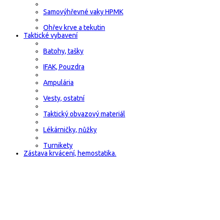
Samovýhřevné vaky HPMK
Ohřev krve a tekutin
Taktické vybavení
Batohy, tašky
IFAK, Pouzdra
Ampulária
Vesty, ostatní
Taktický obvazový materiál
Lékárničky, nůžky
Turnikety
Zástava krvácení, hemostatika.