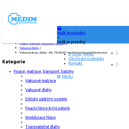
košík je prázdný
Titulní stránka
/
×
E-Shop
/
košík je prázdný
Fixace, matrace, transport, batohy
/
Vakuové dlahy
/
Vakuová dosp. dlaha - HK, 74x63/47 modrá/modrá,multikomorová
E-Shop
Obchodní podmínky
Kategorie
Kontakt
Fixace, matrace, transport, batohy
Vakuové matrace
Vakuové dlahy
Dětský zádržný systém
Fixační límce krční páteře
Imobilizace hlavy
Tvarovatelné dlahy