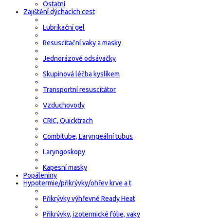
Ostatní
Zajištění dýchacích cest
Lubrikační gel
Resuscitační vaky a masky
Jednorázové odsávačky
Skupinová léčba kyslíkem
Transportní resuscitátor
Vzduchovody
CRIC, Quicktrach
Combitube, Laryngeální tubus
Laryngoskopy
Kapesní masky
Popáleniny
Hypotermie/přikrývky/ohřev krve a t
Přikrývky výhřevné Ready Heat
Přikrývky, izotermické fólie, vaky