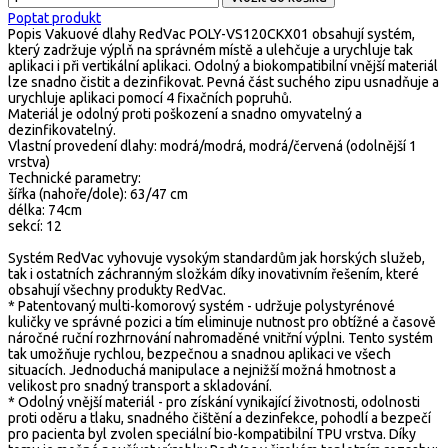
Poptat produkt
Popis
Vakuové dlahy RedVac POLY-VS120CKX01 obsahují systém,
který zadržuje výplň na správném místě a ulehčuje a urychluje tak
aplikaci i při vertikální aplikaci. Odolný a biokompatibilní vnější materiál
lze snadno čistit a dezinfikovat. Pevná část suchého zipu usnadňuje a
urychluje aplikaci pomocí 4 fixačních popruhů.
Materiál je odolný proti poškození a snadno omyvatelný a
dezinfikovatelný.
Vlastní provedení dlahy: modrá/modrá, modrá/červená (odolnější 1
vrstva)
Technické parametry:
šířka (nahoře/dole): 63/47 cm
délka: 74cm
sekcí: 12
Systém RedVac vyhovuje vysokým standardům jak horských služeb,
tak i ostatních záchranným složkám díky inovativním řešením, které
obsahují všechny produkty RedVac.
* Patentovaný multi-komorový systém - udržuje polystyrénové
kuličky ve správné pozici a tím eliminuje nutnost pro obtížné a časově
náročné ruční rozhrnování nahromaděné vnitřní výplni. Tento systém
tak umožňuje rychlou, bezpečnou a snadnou aplikaci ve všech
situacích. Jednoduchá manipulace a nejnižší možná hmotnost a
velikost pro snadný transport a skladování.
* Odolný vnější materiál - pro získání vynikající životnosti, odolnosti
proti oděru a tlaku, snadného čištění a dezinfekce, pohodlí a bezpečí
pro pacienta byl zvolen speciální bio-kompatibilní TPU vrstva. Díky