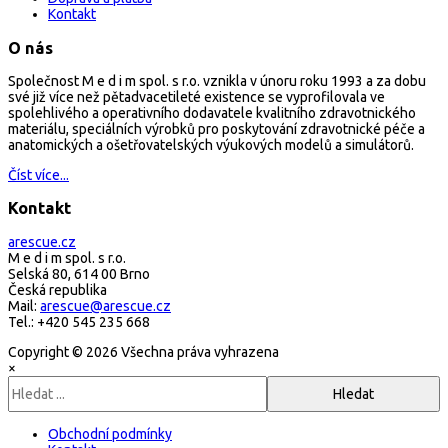
Kontakt
O nás
Společnost M e d i m spol. s r.o. vznikla v únoru roku 1993 a za dobu
své již více než pětadvacetileté existence se vyprofilovala ve
spolehlivého a operativního dodavatele kvalitního zdravotnického
materiálu, speciálních výrobků pro poskytování zdravotnické péče a
anatomických a ošetřovatelských výukových modelů a simulátorů.
Číst více...
Kontakt
arescue.cz
M e d i m spol. s r.o.
Selská 80, 614 00 Brno
Česká republika
Mail:
arescue@arescue.cz
Tel.: +420 545 235 668
Copyright © 2026 Všechna práva vyhrazena
×
Obchodní podmínky