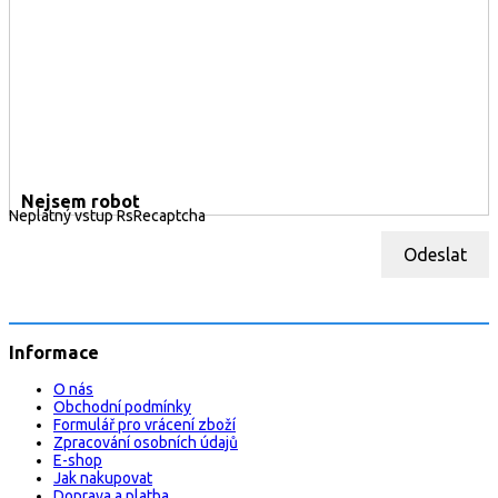
Nejsem robot
Neplatný vstup RsRecaptcha
Odeslat
Informace
O nás
Obchodní podmínky
Formulář pro vrácení zboží
Zpracování osobních údajů
E-shop
Jak nakupovat
Doprava a platba