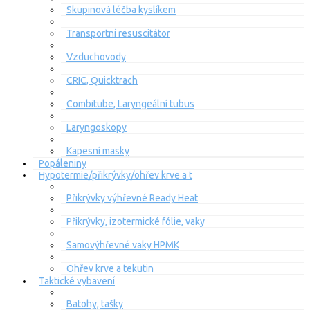
Skupinová léčba kyslíkem
Transportní resuscitátor
Vzduchovody
CRIC, Quicktrach
Combitube, Laryngeální tubus
Laryngoskopy
Kapesní masky
Popáleniny
Hypotermie/přikrývky/ohřev krve a t
Přikrývky výhřevné Ready Heat
Přikrývky, izotermické fólie, vaky
Samovýhřevné vaky HPMK
Ohřev krve a tekutin
Taktické vybavení
Batohy, tašky