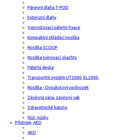
Pánevní dlaha T-POD
Extenzní dlahy
Vyprošťovací páteřní fixace
Kompaktní skládací nosítka
Nosítka SCOOP
Nosítka svinovací, plachty
Páteřní deska
Transportní systém UT2000, EL2000,
Nosítka - Dvoukolový podvozek
Závěsná vana, závěsný vak
Zdravotnické batohy
Nůž, nůžky
Přístroje, AED
AED