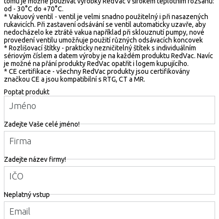
tomu je možné používat výrobky RedVac v širokém teplotním rozsahu:
od - 30°C do +70°C.
* Vakuový ventil - ventil je velmi snadno použitelný i při nasazených
rukavicích. Při zastavení odsávání se ventil automaticky uzavře, aby
nedocházelo ke ztrátě vakua například při sklouznutí pumpy, nové
provedení ventilu umožňuje použití různých odsávacích koncovek
* Rozlišovací štítky - prakticky nezničitelný štítek s individuálním
sériovým číslem a datem výroby je na každém produktu RedVac. Navíc
je možné na přání produkty RedVac opatřit i logem kupujícího.
* CE certifikace - všechny RedVac produkty jsou certifikovány
značkou CE a jsou kompatibilní s RTG, CT a MR.
Poptat produkt
Jméno
Zadejte Vaše celé jméno!
Firma
Zadejte název firmy!
IČO
Neplatný vstup
Email