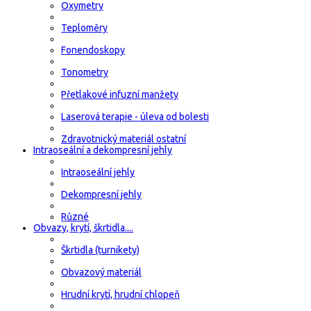
Oxymetry
Teploměry
Fonendoskopy
Tonometry
Přetlakové infuzní manžety
Laserová terapie - úleva od bolesti
Zdravotnický materiál ostatní
Intraoseální a dekompresní jehly
Intraoseální jehly
Dekompresní jehly
Různé
Obvazy, krytí, škrtidla....
Škrtidla (turnikety)
Obvazový materiál
Hrudní krytí, hrudní chlopeň