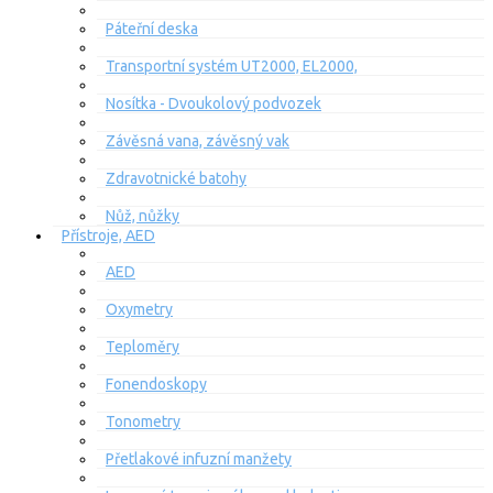
Páteřní deska
Transportní systém UT2000, EL2000,
Nosítka - Dvoukolový podvozek
Závěsná vana, závěsný vak
Zdravotnické batohy
Nůž, nůžky
Přístroje, AED
AED
Oxymetry
Teploměry
Fonendoskopy
Tonometry
Přetlakové infuzní manžety