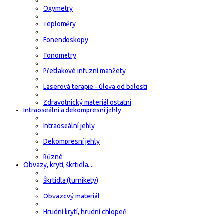
Oxymetry
Teploměry
Fonendoskopy
Tonometry
Přetlakové infuzní manžety
Laserová terapie - úleva od bolesti
Zdravotnický materiál ostatní
Intraoseální a dekompresní jehly
Intraoseální jehly
Dekompresní jehly
Různé
Obvazy, krytí, škrtidla....
Škrtidla (turnikety)
Obvazový materiál
Hrudní krytí, hrudní chlopeň