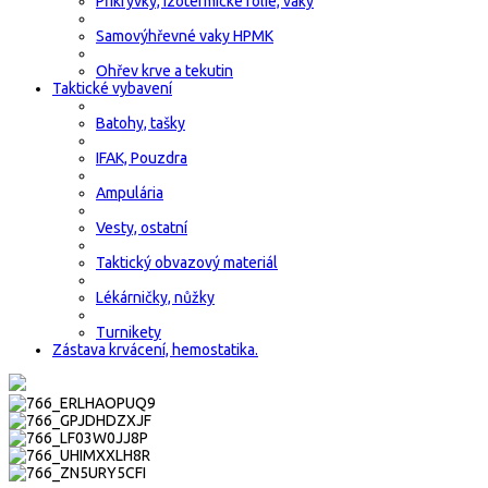
Přikrývky, izotermické fólie, vaky
Samovýhřevné vaky HPMK
Ohřev krve a tekutin
Taktické vybavení
Batohy, tašky
IFAK, Pouzdra
Ampulária
Vesty, ostatní
Taktický obvazový materiál
Lékárničky, nůžky
Turnikety
Zástava krvácení, hemostatika.