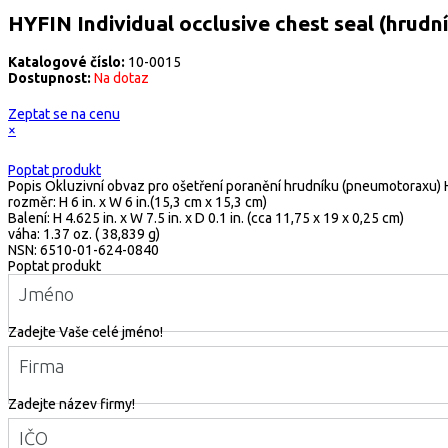
HYFIN Individual occlusive chest seal (hrudní
Katalogové číslo:
10-0015
Dostupnost:
Na dotaz
Zeptat se na cenu
×
Poptat produkt
Popis
Okluzivní obvaz pro ošetření poranění hrudníku (pneumotoraxu) Hy
rozměr: H 6 in. x W 6 in.(15,3 cm x 15,3 cm)
Balení: H 4.625 in. x W 7.5 in. x D 0.1 in. (cca 11,75 x 19 x 0,25 cm)
váha: 1.37 oz. ( 38,839 g)
NSN: 6510-01-624-0840
Poptat produkt
Jméno
Zadejte Vaše celé jméno!
Firma
Zadejte název firmy!
IČO