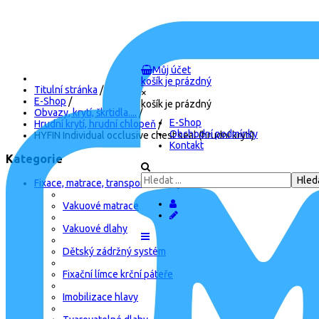
Můj účet
košík je prázdný
Titulní stránka
/
×
E-Shop
/
košík je prázdný
Obvazy, krytí, škrtidla....
/
E-Shop
Hrudní krytí, hrudní chlopeň
/
Obchodní podmínky
HYFIN Individual occlusive chest seal (hrudní krytí)
Kontakt
Kategorie
Fixace, matrace, transport, batohy
Vakuové matrace
Vakuové dlahy
Dětský zádržný systém
Fixační límce krční páteře
Imobilizace hlavy