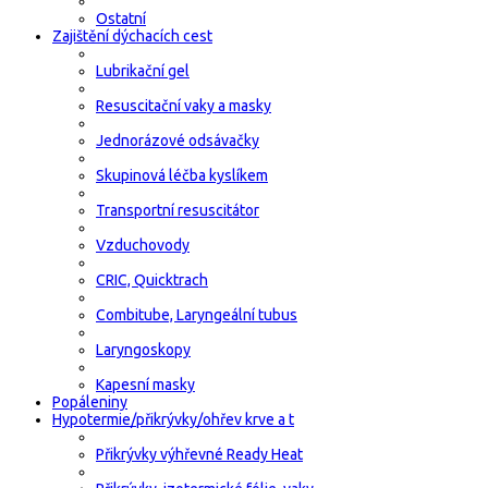
Ostatní
Zajištění dýchacích cest
Lubrikační gel
Resuscitační vaky a masky
Jednorázové odsávačky
Skupinová léčba kyslíkem
Transportní resuscitátor
Vzduchovody
CRIC, Quicktrach
Combitube, Laryngeální tubus
Laryngoskopy
Kapesní masky
Popáleniny
Hypotermie/přikrývky/ohřev krve a t
Přikrývky výhřevné Ready Heat