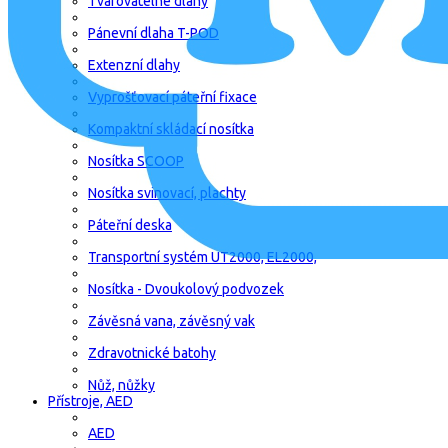
Tvarovatelné dlahy
Pánevní dlaha T-POD
Extenzní dlahy
Vyprošťovací páteřní fixace
Kompaktní skládací nosítka
Nosítka SCOOP
Nosítka svinovací, plachty
Páteřní deska
Transportní systém UT2000, EL2000,
Nosítka - Dvoukolový podvozek
Závěsná vana, závěsný vak
Zdravotnické batohy
Nůž, nůžky
Přístroje, AED
AED