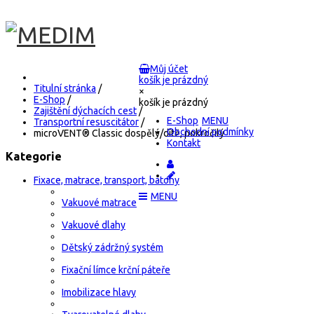
Můj účet
košík je prázdný
Titulní stránka
/
×
E-Shop
/
košík je prázdný
Zajištění dýchacích cest
/
E-Shop
Transportní resuscitátor
/
Obchodní podmínky
microVENT® Classic dospělý/dítě, pokročilý
Kontakt
Kategorie
Fixace, matrace, transport, batohy
Vakuové matrace
Vakuové dlahy
Dětský zádržný systém
Fixační límce krční páteře
Imobilizace hlavy