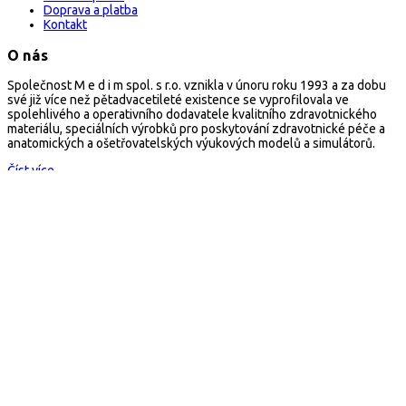
Doprava a platba
Kontakt
O nás
Společnost M e d i m spol. s r.o. vznikla v únoru roku 1993 a za dobu
své již více než pětadvacetileté existence se vyprofilovala ve
spolehlivého a operativního dodavatele kvalitního zdravotnického
materiálu, speciálních výrobků pro poskytování zdravotnické péče a
anatomických a ošetřovatelských výukových modelů a simulátorů.
Číst více...
Kontakt
arescue.cz
M e d i m spol. s r.o.
Selská 80, 614 00 Brno
Česká republika
Mail:
arescue@arescue.cz
Tel.: +420 545 235 668
Copyright © 2026 Všechna práva vyhrazena
×
E-Shop