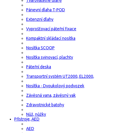
Tvarovatelné dlahy
Pánevní dlaha T-POD
Extenzní dlahy
Vyprošťovací páteřní fixace
Kompaktní skládací nosítka
Nosítka SCOOP
Nosítka svinovací, plachty
Páteřní deska
Transportní systém UT2000, EL2000,
Nosítka - Dvoukolový podvozek
Závěsná vana, závěsný vak
Zdravotnické batohy
Nůž, nůžky
Přístroje, AED
AED