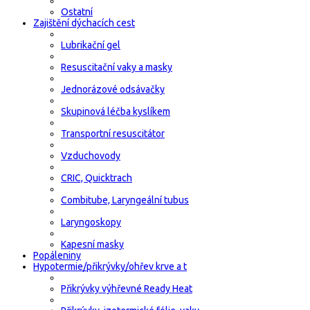
Ostatní
Zajištění dýchacích cest
Lubrikační gel
Resuscitační vaky a masky
Jednorázové odsávačky
Skupinová léčba kyslíkem
Transportní resuscitátor
Vzduchovody
CRIC, Quicktrach
Combitube, Laryngeální tubus
Laryngoskopy
Kapesní masky
Popáleniny
Hypotermie/přikrývky/ohřev krve a t
Přikrývky výhřevné Ready Heat