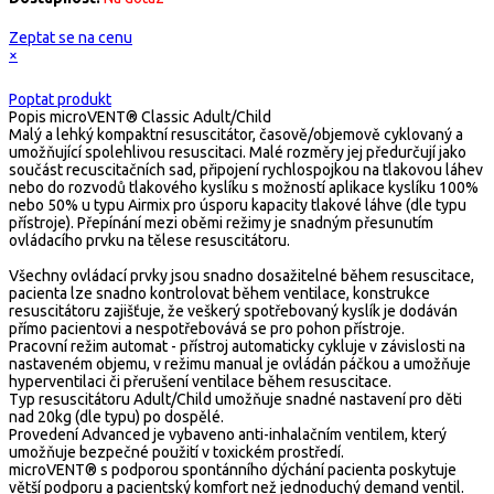
Zeptat se na cenu
×
Poptat produkt
Popis
microVENT® Classic Adult/Child
Malý a lehký kompaktní resuscitátor, časově/objemově cyklovaný a
umožňující spolehlivou resuscitaci. Malé rozměry jej předurčují jako
součást recuscitačních sad, připojení rychlospojkou na tlakovou láhev
nebo do rozvodů tlakového kyslíku s možností aplikace kyslíku 100%
nebo 50% u typu Airmix pro úsporu kapacity tlakové láhve (dle typu
přístroje). Přepínání mezi oběmi režimy je snadným přesunutím
ovládacího prvku na tělese resuscitátoru.
Všechny ovládací prvky jsou snadno dosažitelné během resuscitace,
pacienta lze snadno kontrolovat během ventilace, konstrukce
resuscitátoru zajišťuje, že veškerý spotřebovaný kyslík je dodáván
přímo pacientovi a nespotřebovává se pro pohon přístroje.
Pracovní režim automat - přístroj automaticky cykluje v závislosti na
nastaveném objemu, v režimu manual je ovládán páčkou a umožňuje
hyperventilaci či přerušení ventilace během resuscitace.
Typ resuscitátoru Adult/Child umožňuje snadné nastavení pro děti
nad 20kg (dle typu) po dospělé.
Provedení Advanced je vybaveno anti-inhalačním ventilem, který
umožňuje bezpečné použití v toxickém prostředí.
microVENT® s podporou spontánního dýchání pacienta poskytuje
větší podporu a pacientský komfort než jednoduchý demand ventil.