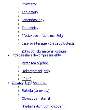
Oxymetry
Teploměry
Fonendoskopy
Tonometry
Přetlakové infuzní manžety
Laserová terapie - úleva od bolesti
Zdravotnický materiál ostatní
Intraoseální a dekompresní jehly
Intraoseální jehly
Dekompresní jehly
Různé
Obvazy, krytí, škrtidla....
Škrtidla (turnikety)
Obvazový materiál
Hrudní krytí, hrudní chlopeň