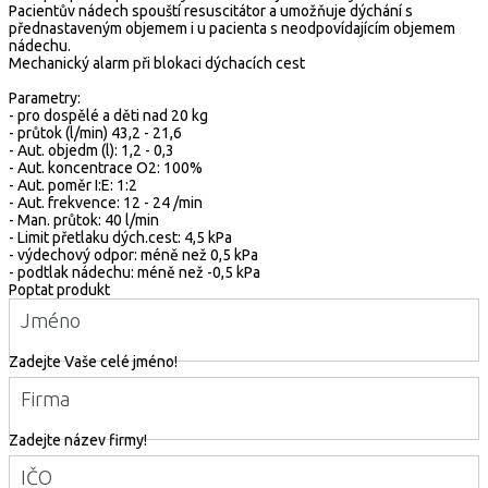
Pacientův nádech spouští resuscitátor a umožňuje dýchání s
přednastaveným objemem i u pacienta s neodpovídajícím objemem
nádechu.
Mechanický alarm při blokaci dýchacích cest
Parametry:
- pro dospělé a děti nad 20 kg
- průtok (l/min) 43,2 - 21,6
- Aut. objedm (l): 1,2 - 0,3
- Aut. koncentrace O2: 100%
- Aut. poměr I:E: 1:2
- Aut. frekvence: 12 - 24 /min
- Man. průtok: 40 l/min
- Limit přetlaku dých.cest: 4,5 kPa
- výdechový odpor: méně než 0,5 kPa
- podtlak nádechu: méně než -0,5 kPa
Poptat produkt
Jméno
Zadejte Vaše celé jméno!
Firma
Zadejte název firmy!
IČO