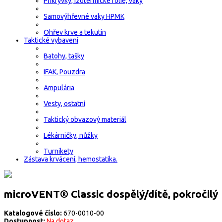
Přikrývky, izotermické fólie, vaky
Samovýhřevné vaky HPMK
Ohřev krve a tekutin
Taktické vybavení
Batohy, tašky
IFAK, Pouzdra
Ampulária
Vesty, ostatní
Taktický obvazový materiál
Lékárničky, nůžky
Turnikety
Zástava krvácení, hemostatika.
microVENT® Classic dospělý/dítě, pokročilý
Katalogové číslo:
670-0010-00
Dostupnost:
Na dotaz