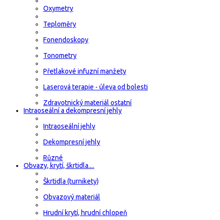
Oxymetry
Teploměry
Fonendoskopy
Tonometry
Přetlakové infuzní manžety
Laserová terapie - úleva od bolesti
Zdravotnický materiál ostatní
Intraoseální a dekompresní jehly
Intraoseální jehly
Dekompresní jehly
Různé
Obvazy, krytí, škrtidla....
Škrtidla (turnikety)
Obvazový materiál
Hrudní krytí, hrudní chlopeň