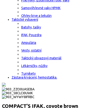
Přikrývky, izotermické fólie, vaky
Samovýhřevné vaky HPMK
Ohřev krve a tekutin
Taktické vybavení
Batohy, tašky
IFAK, Pouzdra
Ampulária
Vesty, ostatní
Taktický obvazový materiál
Lékárničky, nůžky
Turnikety
Zástava krvácení, hemostatika.
COMPACT’S IFAK, coyote brown