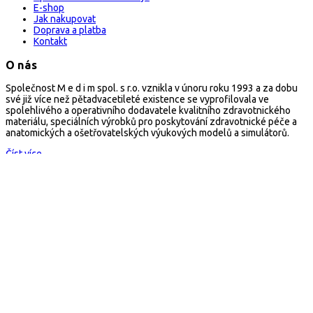
E-shop
Jak nakupovat
Doprava a platba
Kontakt
O nás
Společnost M e d i m spol. s r.o. vznikla v únoru roku 1993 a za dobu
své již více než pětadvacetileté existence se vyprofilovala ve
spolehlivého a operativního dodavatele kvalitního zdravotnického
materiálu, speciálních výrobků pro poskytování zdravotnické péče a
anatomických a ošetřovatelských výukových modelů a simulátorů.
Číst více...
Kontakt
arescue.cz
M e d i m spol. s r.o.
Selská 80, 614 00 Brno
Česká republika
Mail:
arescue@arescue.cz
Tel.: +420 545 235 668
Copyright © 2026 Všechna práva vyhrazena
×