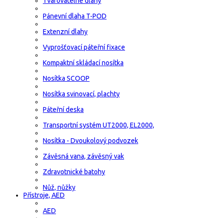
Tvarovatelné dlahy
Pánevní dlaha T-POD
Extenzní dlahy
Vyprošťovací páteřní fixace
Kompaktní skládací nosítka
Nosítka SCOOP
Nosítka svinovací, plachty
Páteřní deska
Transportní systém UT2000, EL2000,
Nosítka - Dvoukolový podvozek
Závěsná vana, závěsný vak
Zdravotnické batohy
Nůž, nůžky
Přístroje, AED
AED