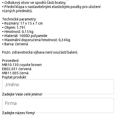
• Odtokový otvor ve spodní části brašny.
• Přední klopa s nastavitelnými elastickými poutky pro uložení
různých předmětů.
Technické parametry:
• Rozměry: 17 x 15 x 7 cm
• Objem: 1,79 l
• Hmotnost: 0,15 kg
• Materiál: 1000D polyamide
• Maximální doporučená hmotnost: 0,34 kg
• Barva: červená
Pozn. zdravotnická výbava není součástí balení.
Provedení:
MB10.130 coyote brown
EB02.031 červená
MB11.005 černá
Poptat produkt
Jméno
Zadejte Vaše celé jméno!
Firma
Zadejte název firmy!