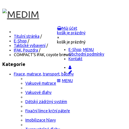
Můj účet
košík je prázdný
Titulní stránka
/
×
E-Shop
/
košík je prázdný
Taktické vybavení
/
E-Shop
IFAK, Pouzdra
/
Obchodní podmínky
COMPACT’S IFAK, coyote brown
Kontakt
Kategorie
Fixace, matrace, transport, batohy
Vakuové matrace
Vakuové dlahy
Dětský zádržný systém
Fixační límce krční páteře
Imobilizace hlavy