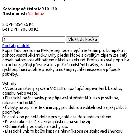
Katalogové číslo:
MB10.130
Dostupnost:
Na dotaz
S DPH:
854,26 Kč
Bez DPH:
706,00 Kč
×
Poptat produkt
Popis
Tato přenosná IFAK je nejmodernějším řešením pro kompaktní
pohotovostní lékárničky. Díky přední klopě s dvojitým zipem lze celý
obsah batohu otevřít během několika sekund. Protiskluzové popruhy
na nohu zajišťují přesné a bezpečné umístění brašny, zatímco
rychloupínací odolné přezky umožňují rychlé nasazení v případě
potřeby.
Výhody:
• Vzadu umístěný systém MOLLE umožňující připevnění k batohu,
opasku nebo vestě.
• Elastické boční pásky pro připevnění předmětů, jako je svítilna,
rukavice nebo klíče.
• Úchyty na zip s reflexními zipy pro dobrou viditelnost za jakýchkoli
podmínek.
Dvojité zipy po celé délce pro rychlé otevření jedním tahem.
• Pevná rukojeť s červeným páskem na suchý zip.
• Odnímatelný odznak na suchý zip.
• Elastické vnitřní boční kapsy a hlavní kapsa se stahovací šňůrkou.