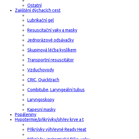
Ostatní
Zajištění dýchacích cest
Lubrikační gel
Resuscitační vaky a masky
Jednorázové odsávačky
Skupinová léčba kyslíkem
Transportní resuscitátor
Vzduchovody
CRIC, Quicktrach
Combitube, Laryngeální tubus
Laryngoskopy
Kapesní masky
Popáleniny
Hypotermie/přikrývky/ohřev krve a t
Přikrývky výhřevné Ready Heat