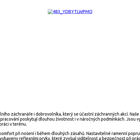
ího záchranáře i dobrovolníka, který se účastní záchranných akcí. Naše
 zpracování poskytují dlouhou životnost i v náročných podmínkách. Jsou
ráci v terénu.
komfort při nošení i během dlouhých zásahů. Nastavitelné ramenní popru
vybaveny reflexními prvky, které zvyšují viditelnost a bezpečnost při pr