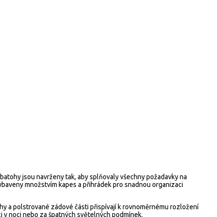
 batohy jsou navrženy tak, aby splňovaly všechny požadavky na
 vybaveny množstvím kapes a přihrádek pro snadnou organizaci
hy a polstrované zádové části přispívají k rovnoměrnému rozložení
áci v noci nebo za špatných světelných podmínek.