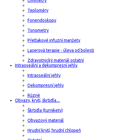
Oxymetry
Teploměry
Fonendoskopy
Tonometry
Přetlakové infuzní manžety
Laserová terapie - úleva od bolesti
Zdravotnický materiál ostatní
Intraoseální a dekompresní jehly
Intraoseální jehly
Dekompresní jehly
Různé
Obvazy, krytí, škrtidla....
Škrtidla (turnikety)
Obvazový materiál
Hrudní krytí, hrudní chlopeň