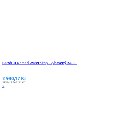
Batoh HERZmed Water Stop - vybavený BASIC
2 930,17 Kč
S DPH:
3 545,51 Kč
×