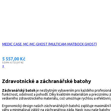
MEDIC CASE, MC-MC-GHOST (MULTICAM-MATBOCK GHOST)
5 557,00 Kč
S DPH:
6 723,97 Kč
×
Zdravotnické a záchranářské batohy
Záchranářský batoh
je nezbytným vybavením pro každého profesionáln
funkčnost, odolnost a pohodlí. Díky kvalitním materiálům a preciznímu
veškerého zdravotnického materiálu, což umožňuje rychlou a efektivní p
Ergonomický design našich záchranářských batohů zajišťuje maximální 
váhy a minimalizují zátěž na záchranářova záda. Navíc jsou naše batohy 