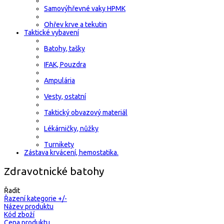
Samovýhřevné vaky HPMK
Ohřev krve a tekutin
Taktické vybavení
Batohy, tašky
IFAK, Pouzdra
Ampulária
Vesty, ostatní
Taktický obvazový materiál
Lékárničky, nůžky
Turnikety
Zástava krvácení, hemostatika.
Zdravotnické batohy
Řadit
Řazení kategorie +/-
Název produktu
Kód zboží
Cena produktu