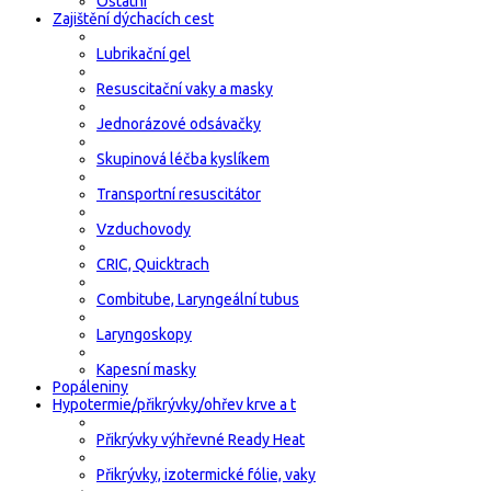
Ostatní
Zajištění dýchacích cest
Lubrikační gel
Resuscitační vaky a masky
Jednorázové odsávačky
Skupinová léčba kyslíkem
Transportní resuscitátor
Vzduchovody
CRIC, Quicktrach
Combitube, Laryngeální tubus
Laryngoskopy
Kapesní masky
Popáleniny
Hypotermie/přikrývky/ohřev krve a t
Přikrývky výhřevné Ready Heat
Přikrývky, izotermické fólie, vaky