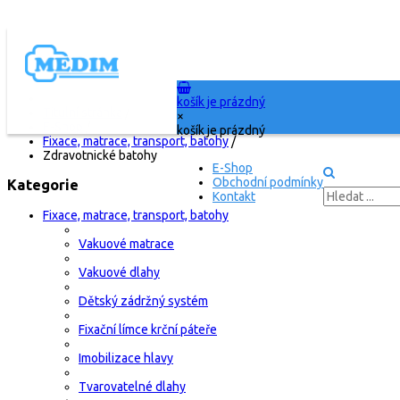
košík je prázdný
Titulní stránka
/
×
E-Shop
/
košík je prázdný
Fixace, matrace, transport, batohy
/
Zdravotnické batohy
E-Shop
Obchodní podmínky
Kategorie
Kontakt
Fixace, matrace, transport, batohy
Vakuové matrace
Vakuové dlahy
Dětský zádržný systém
Fixační límce krční páteře
Imobilizace hlavy
Tvarovatelné dlahy