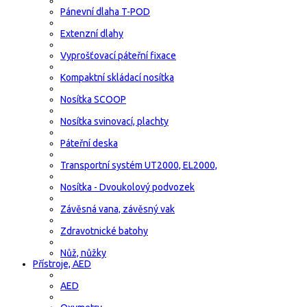
Pánevní dlaha T-POD
Extenzní dlahy
Vyprošťovací páteřní fixace
Kompaktní skládací nosítka
Nosítka SCOOP
Nosítka svinovací, plachty
Páteřní deska
Transportní systém UT2000, EL2000,
Nosítka - Dvoukolový podvozek
Závěsná vana, závěsný vak
Zdravotnické batohy
Nůž, nůžky
Přístroje, AED
AED