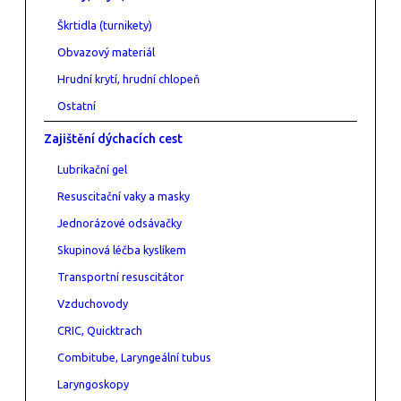
Škrtidla (turnikety)
Obvazový materiál
Hrudní krytí, hrudní chlopeň
Ostatní
Zajištění dýchacích cest
Lubrikační gel
Resuscitační vaky a masky
Jednorázové odsávačky
Skupinová léčba kyslíkem
Transportní resuscitátor
Vzduchovody
CRIC, Quicktrach
Combitube, Laryngeální tubus
Laryngoskopy