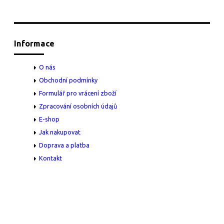
Informace
O nás
Obchodní podmínky
Formulář pro vrácení zboží
Zpracování osobních údajů
E-shop
Jak nakupovat
Doprava a platba
Kontakt
O nás
Společnost M e d i m spol. s r.o. vznikla v únoru roku 1993 a za dobu
své již více než pětadvacetileté existence se vyprofilovala ve
spolehlivého a operativního dodavatele kvalitního zdravotnického