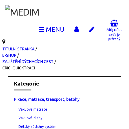
Můj účet
košík je
prázdný
TITULNÍ STRÁNKA
/
E-SHOP
/
ZAJIŠTĚNÍ DÝCHACÍCH CEST
/
CRIC, QUICKTRACH
Kategorie
Fixace, matrace, transport, batohy
Vakuové matrace
Vakuové dlahy
Dětský zádržný systém