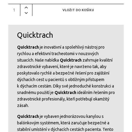
Quicktrach
Quicktrach
je inovativní a spolehlivý nástroj pro
rychlou a efektivní tracheotomii v nouzových
situacích. Naše nabídka
Quicktrach
zahrnuje kvalitní
zdravotnické vybavení, které je navrženo tak, aby
poskytovalo rychlé a bezpečné řešení pro zajištění
dýchacích cest u pacientů s obtížným přístupem
k dýchacím cestám. Díky své jednoduché konstrukci a
snadnému použití je
Quicktrach
ideálním řešením pro
zdravotnické profesionály, kteří potřebují okamžitý
zásah.
Quicktrach
je vybaven jednorázovou kanylou s
balónkovým systémem, která zaručuje bezpečné a
stabilní umístění v dýchacích cestách pacienta. Tento