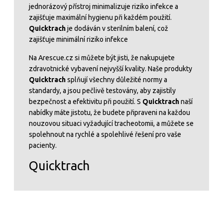
jednorázový přístroj minimalizuje riziko infekce a
zajišťuje maximální hygienu při každém použití.
Quicktrach
je dodáván v sterilním balení, což
zajišťuje minimální riziko infekce
Na Arescue.cz si můžete být jisti, že nakupujete
zdravotnické vybavení nejvyšší kvality. Naše produkty
Quicktrach
splňují všechny důležité normy a
standardy, a jsou pečlivě testovány, aby zajistily
bezpečnost a efektivitu při použití. S
Quicktrach
naší
nabídky máte jistotu, že budete připraveni na každou
nouzovou situaci vyžadující tracheotomii, a můžete se
spolehnout na rychlé a spolehlivé řešení pro vaše
pacienty.
Quicktrach