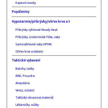
Kapesní masky
Popáleniny
Hypotermie/přikrývky/ohřev krve a t
Přikrývky výhřevné Ready Heat
Přikrývky, izotermické fólie, vaky
Samovýhřevné vaky HPMK
Ohřev krve a tekutin
Taktické vybavení
Batohy, tašky
IFAK, Pouzdra
Ampulária
Vesty, ostatní
Taktický obvazový materiál
Lékárničky, nůžky