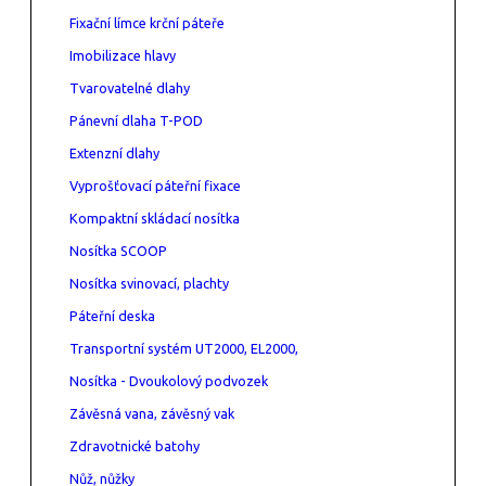
Fixační límce krční páteře
Imobilizace hlavy
Tvarovatelné dlahy
Pánevní dlaha T-POD
Extenzní dlahy
Vyprošťovací páteřní fixace
Kompaktní skládací nosítka
Nosítka SCOOP
Nosítka svinovací, plachty
Páteřní deska
Transportní systém UT2000, EL2000,
Nosítka - Dvoukolový podvozek
Závěsná vana, závěsný vak
Zdravotnické batohy
Nůž, nůžky