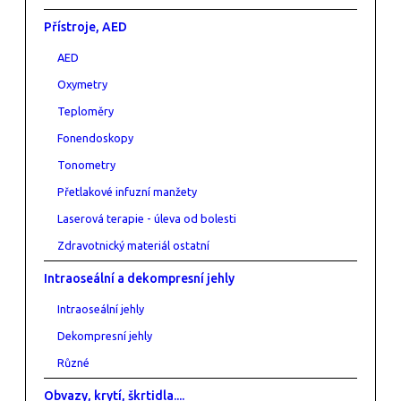
Přístroje, AED
AED
Oxymetry
Teploměry
Fonendoskopy
Tonometry
Přetlakové infuzní manžety
Laserová terapie - úleva od bolesti
Zdravotnický materiál ostatní
Intraoseální a dekompresní jehly
Intraoseální jehly
Dekompresní jehly
Různé
Obvazy, krytí, škrtidla....