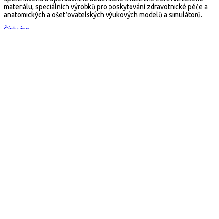
materiálu, speciálních výrobků pro poskytování zdravotnické péče a
anatomických a ošetřovatelských výukových modelů a simulátorů.
Číst více...
Kontakt
arescue.cz
M e d i m spol. s r.o.
Selská 80, 614 00 Brno
Česká republika
Mail:
arescue@arescue.cz
Tel.: +420 545 235 668
Copyright © 2026 Všechna práva vyhrazena
×
E-Shop
Obchodní podmínky
Kontakt
Fixace, matrace, transport, batohy
Vakuové matrace
Vakuové dlahy