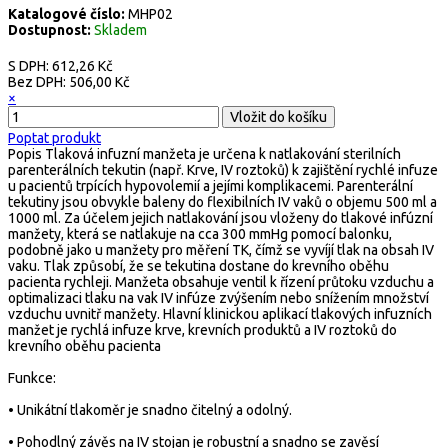
Katalogové číslo:
MHP02
Dostupnost:
Skladem
S DPH:
612,26 Kč
Bez DPH:
506,00 Kč
×
Poptat produkt
Popis
Tlaková infuzní manžeta je určena k natlakování sterilních
parenterálních tekutin (např. Krve, IV roztoků) k zajištění rychlé infuze
u pacientů trpících hypovolemií a jejími komplikacemi. Parenterální
tekutiny jsou obvykle baleny do flexibilních IV vaků o objemu 500 ml a
1000 ml. Za účelem jejich natlakování jsou vloženy do tlakové infúzní
manžety, která se natlakuje na cca 300 mmHg pomocí balonku,
podobně jako u manžety pro měření TK, čímž se vyvíjí tlak na obsah IV
vaku. Tlak způsobí, že se tekutina dostane do krevního oběhu
pacienta rychleji. Manžeta obsahuje ventil k řízení průtoku vzduchu a
optimalizaci tlaku na vak IV infúze zvýšením nebo snížením množství
vzduchu uvnitř manžety. Hlavní klinickou aplikací tlakových infuzních
manžet je rychlá infuze krve, krevních produktů a IV roztoků do
krevního oběhu pacienta
Funkce:
• Unikátní tlakoměr je snadno čitelný a odolný.
• Pohodlný závěs na IV stojan je robustní a snadno se zavěsí