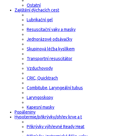
Ostatní
Zajištění dýchacích cest
Lubrikační gel
Resuscitační vaky a masky
Jednorázové odsávačky
Skupinová léčba kyslíkem
Transportní resuscitátor
Vzduchovody
CRIC, Quicktrach
Combitube, Laryngeální tubus
Laryngoskopy
Kapesní masky
Popáleniny
Hypotermie/přikrývky/ohřev krve a t
Přikrývky výhřevné Ready Heat