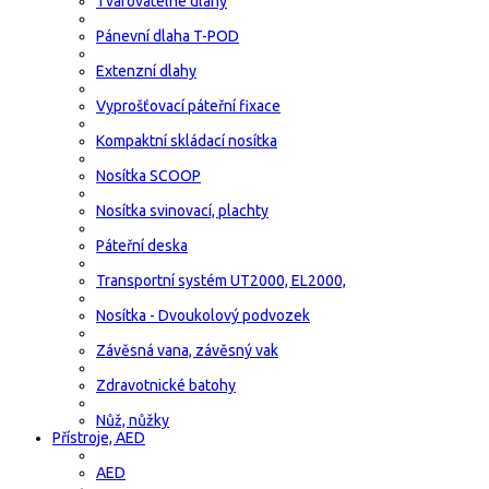
Tvarovatelné dlahy
Pánevní dlaha T-POD
Extenzní dlahy
Vyprošťovací páteřní fixace
Kompaktní skládací nosítka
Nosítka SCOOP
Nosítka svinovací, plachty
Páteřní deska
Transportní systém UT2000, EL2000,
Nosítka - Dvoukolový podvozek
Závěsná vana, závěsný vak
Zdravotnické batohy
Nůž, nůžky
Přístroje, AED
AED