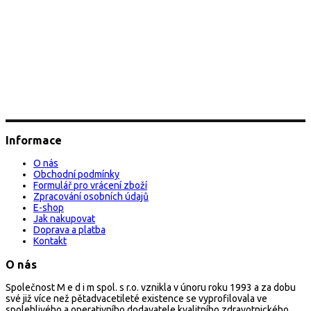
Informace
O nás
Obchodní podmínky
Formulář pro vrácení zboží
Zpracování osobních údajů
E-shop
Jak nakupovat
Doprava a platba
Kontakt
O nás
Společnost M e d i m spol. s r.o. vznikla v únoru roku 1993 a za dobu
své již více než pětadvacetileté existence se vyprofilovala ve
spolehlivého a operativního dodavatele kvalitního zdravotnického