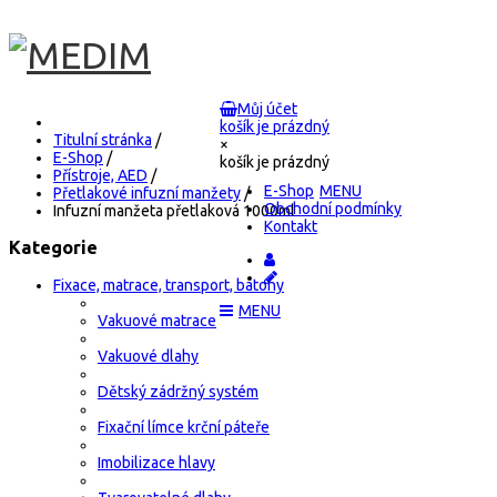
Můj účet
košík je prázdný
Titulní stránka
/
×
E-Shop
/
košík je prázdný
Přístroje, AED
/
E-Shop
Přetlakové infuzní manžety
/
Obchodní podmínky
Infuzní manžeta přetlaková 1000ml
Kontakt
Kategorie
Fixace, matrace, transport, batohy
Vakuové matrace
Vakuové dlahy
Dětský zádržný systém
Fixační límce krční páteře
Imobilizace hlavy