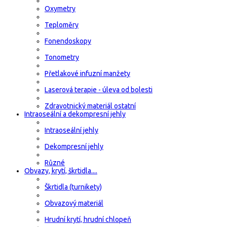
Oxymetry
Teploměry
Fonendoskopy
Tonometry
Přetlakové infuzní manžety
Laserová terapie - úleva od bolesti
Zdravotnický materiál ostatní
Intraoseální a dekompresní jehly
Intraoseální jehly
Dekompresní jehly
Různé
Obvazy, krytí, škrtidla....
Škrtidla (turnikety)
Obvazový materiál
Hrudní krytí, hrudní chlopeň