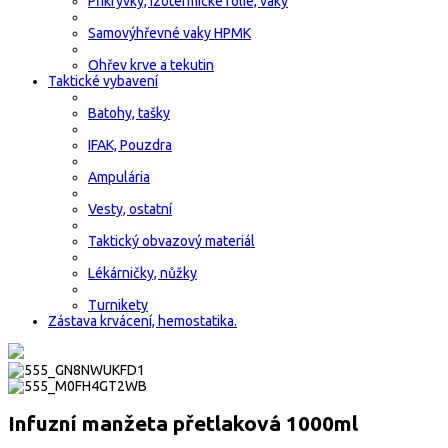
Přikrývky, izotermické fólie, vaky
Samovýhřevné vaky HPMK
Ohřev krve a tekutin
Taktické vybavení
Batohy, tašky
IFAK, Pouzdra
Ampulária
Vesty, ostatní
Taktický obvazový materiál
Lékárničky, nůžky
Turnikety
Zástava krvácení, hemostatika.
Infuzní manžeta přetlaková 1000ml