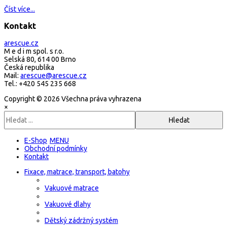
Číst více...
Kontakt
arescue.cz
M e d i m spol. s r.o.
Selská 80, 614 00 Brno
Česká republika
Mail:
arescue@arescue.cz
Tel.: +420 545 235 668
Copyright © 2026 Všechna práva vyhrazena
×
E-Shop
Obchodní podmínky
Kontakt
Fixace, matrace, transport, batohy
Vakuové matrace
Vakuové dlahy
Dětský zádržný systém