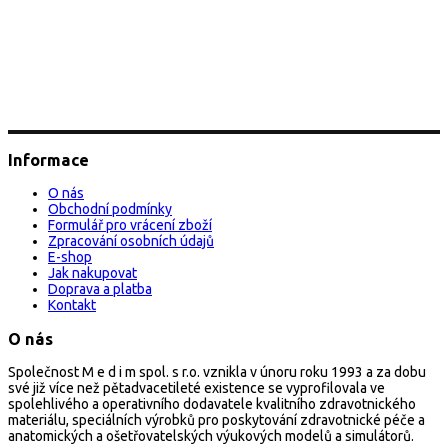
Informace
O nás
Obchodní podmínky
Formulář pro vrácení zboží
Zpracování osobních údajů
E-shop
Jak nakupovat
Doprava a platba
Kontakt
O nás
Společnost M e d i m spol. s r.o. vznikla v únoru roku 1993 a za dobu
své již více než pětadvacetileté existence se vyprofilovala ve
spolehlivého a operativního dodavatele kvalitního zdravotnického
materiálu, speciálních výrobků pro poskytování zdravotnické péče a
anatomických a ošetřovatelských výukových modelů a simulátorů.