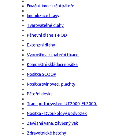
Fixační límce krční páteře
Imobilizace hlavy
Tvarovatelné dlahy
Pánevní dlaha T-POD
Extenzní dlahy
Vyprošťovací páteřní fixace
Kompaktní skládací nosítka
Nosítka SCOOP
Nosítka svinovací, plachty
Páteřní deska
Transportní systém UT2000, EL2000,
Nosítka - Dvoukolový podvozek
Závěsná vana, závěsný vak
Zdravotnické batohy