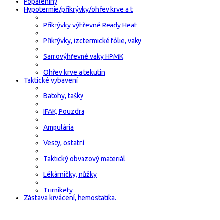
Popáleniny
Hypotermie/přikrývky/ohřev krve a t
Přikrývky výhřevné Ready Heat
Přikrývky, izotermické fólie, vaky
Samovýhřevné vaky HPMK
Ohřev krve a tekutin
Taktické vybavení
Batohy, tašky
IFAK, Pouzdra
Ampulária
Vesty, ostatní
Taktický obvazový materiál
Lékárničky, nůžky
Turnikety
Zástava krvácení, hemostatika.