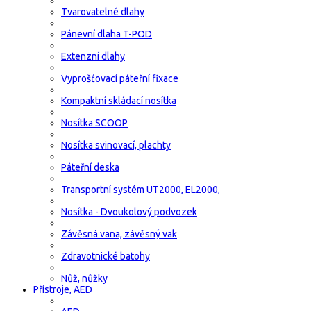
Tvarovatelné dlahy
Pánevní dlaha T-POD
Extenzní dlahy
Vyprošťovací páteřní fixace
Kompaktní skládací nosítka
Nosítka SCOOP
Nosítka svinovací, plachty
Páteřní deska
Transportní systém UT2000, EL2000,
Nosítka - Dvoukolový podvozek
Závěsná vana, závěsný vak
Zdravotnické batohy
Nůž, nůžky
Přístroje, AED