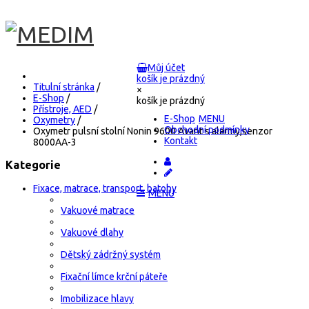
Můj účet
košík je prázdný
Titulní stránka
/
×
E-Shop
/
košík je prázdný
Přístroje, AED
/
E-Shop
Oxymetry
/
Obchodní podmínky
Oxymetr pulsní stolní Nonin 9600 Avant s alarmy,senzor
Kontakt
8000AA-3
Kategorie
Fixace, matrace, transport, batohy
Vakuové matrace
Vakuové dlahy
Dětský zádržný systém
Fixační límce krční páteře
Imobilizace hlavy