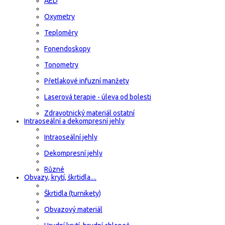
AED
Oxymetry
Teploměry
Fonendoskopy
Tonometry
Přetlakové infuzní manžety
Laserová terapie - úleva od bolesti
Zdravotnický materiál ostatní
Intraoseální a dekompresní jehly
Intraoseální jehly
Dekompresní jehly
Různé
Obvazy, krytí, škrtidla....
Škrtidla (turnikety)
Obvazový materiál