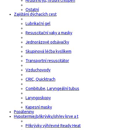
Hrudní krytí, hrudní chlopeň
Ostatní
Zajištění dýchacích cest
Lubrikační gel
Resuscitační vaky a masky
Jednorázové odsávačky
Skupinová léčba kyslíkem
Transportní resuscitátor
Vzduchovody
CRIC, Quicktrach
Combitube, Laryngeální tubus
Laryngoskopy
Kapesní masky
Popáleniny
Hypotermie/přikrývky/ohřev krve a t
Přikrývky výhřevné Ready Heat