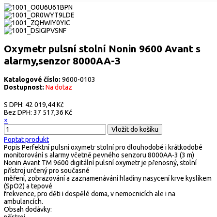
Oxymetr pulsní stolní Nonin 9600 Avant s
alarmy,senzor 8000AA-3
Katalogové číslo:
9600-0103
Dostupnost:
Na dotaz
S DPH:
42 019,44 Kč
Bez DPH:
37 517,36 Kč
×
Poptat produkt
Popis
Perfektní pulsní oxymetr stolní pro dlouhodobé i krátkodobé
monitorování s alarmy včetně pevného senzoru 8000AA-3 (3 m)
Nonin Avant TM 9600 digitální pulsní oxymetr je přenosný, stolní
přístroj určený pro současné
měření, zobrazování a zaznamenávání hladiny nasycení krve kyslíkem
(SpO2) a tepové
frekvence, pro děti i dospělé doma, v nemocnicích ale i na
ambulancích.
Obsah dodávky:
přístroj