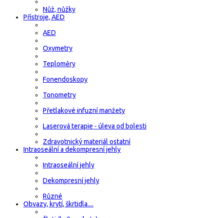
Nůž, nůžky
Přístroje, AED
AED
Oxymetry
Teploměry
Fonendoskopy
Tonometry
Přetlakové infuzní manžety
Laserová terapie - úleva od bolesti
Zdravotnický materiál ostatní
Intraoseální a dekompresní jehly
Intraoseální jehly
Dekompresní jehly
Různé
Obvazy, krytí, škrtidla....