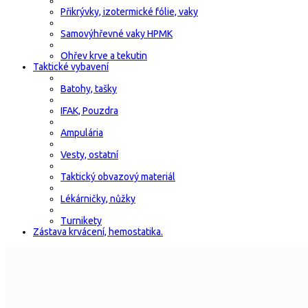
Přikrývky, izotermické fólie, vaky
Samovýhřevné vaky HPMK
Ohřev krve a tekutin
Taktické vybavení
Batohy, tašky
IFAK, Pouzdra
Ampulária
Vesty, ostatní
Taktický obvazový materiál
Lékárničky, nůžky
Turnikety
Zástava krvácení, hemostatika.