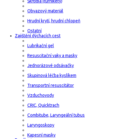
Škrtidla (turnikety)
Obvazový materiál
Hrudní krytí, hrudní chlopeň
Ostatní
Zajištění dýchacích cest
Lubrikační gel
Resuscitační vaky a masky
Jednorázové odsávačky
Skupinová léčba kyslíkem
Transportní resuscitátor
Vzduchovody
CRIC, Quicktrach
Combitube, Laryngeální tubus
Laryngoskopy
Kapesní masky