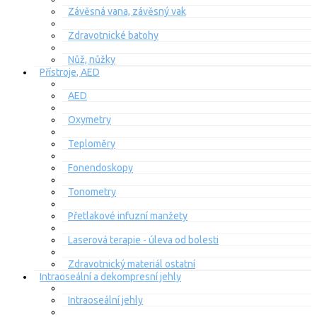
Závěsná vana, závěsný vak
Zdravotnické batohy
Nůž, nůžky
Přístroje, AED
AED
Oxymetry
Teploměry
Fonendoskopy
Tonometry
Přetlakové infuzní manžety
Laserová terapie - úleva od bolesti
Zdravotnický materiál ostatní
Intraoseální a dekompresní jehly
Intraoseální jehly