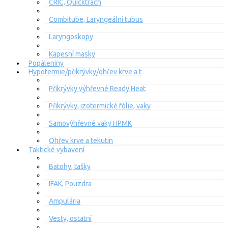
CRIC, Quicktrach
Combitube, Laryngeální tubus
Laryngoskopy
Kapesní masky
Popáleniny
Hypotermie/přikrývky/ohřev krve a t
Přikrývky výhřevné Ready Heat
Přikrývky, izotermické fólie, vaky
Samovýhřevné vaky HPMK
Ohřev krve a tekutin
Taktické vybavení
Batohy, tašky
IFAK, Pouzdra
Ampulária
Vesty, ostatní