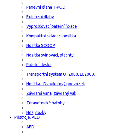
Pánevní dlaha T-POD
Extenzní dlahy
Vyprošťovací páteřní fixace
Kompaktní skládací nosítka
Nosítka SCOOP
Nosítka svinovací, plachty
Páteřní deska
Transportní systém UT2000, EL2000,
Nosítka - Dvoukolový podvozek
Závěsná vana, závěsný vak
Zdravotnické batohy
Nůž, nůžky
Přístroje, AED
AED