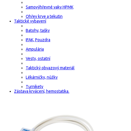
Samovýhřevné vaky HPMK
Ohřev krve a tekutin
Taktické vybavení
Batohy, tašky
IFAK, Pouzdra
Ampulária
Vesty, ostatní
Taktický obvazový materiál
Lékárničky, nůžky
Turnikety
Zástava krvácení, hemostatika.