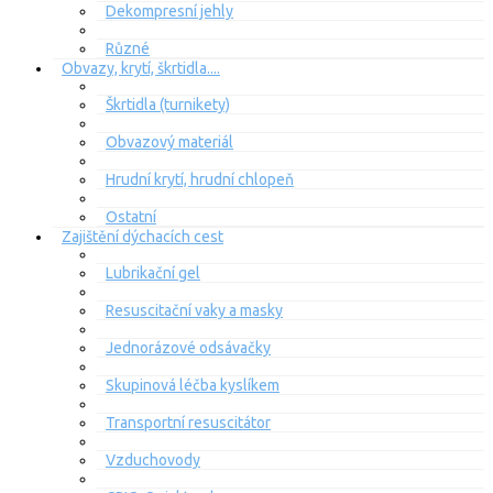
Dekompresní jehly
Různé
Obvazy, krytí, škrtidla....
Škrtidla (turnikety)
Obvazový materiál
Hrudní krytí, hrudní chlopeň
Ostatní
Zajištění dýchacích cest
Lubrikační gel
Resuscitační vaky a masky
Jednorázové odsávačky
Skupinová léčba kyslíkem
Transportní resuscitátor
Vzduchovody