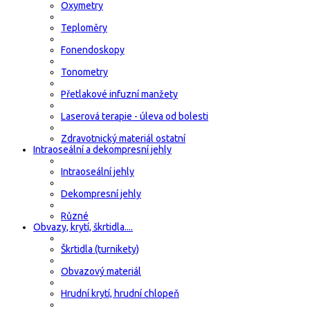
Oxymetry
Teploměry
Fonendoskopy
Tonometry
Přetlakové infuzní manžety
Laserová terapie - úleva od bolesti
Zdravotnický materiál ostatní
Intraoseální a dekompresní jehly
Intraoseální jehly
Dekompresní jehly
Různé
Obvazy, krytí, škrtidla....
Škrtidla (turnikety)
Obvazový materiál
Hrudní krytí, hrudní chlopeň