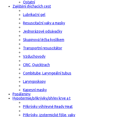
Ostatní
Zajištění dýchacích cest
Lubrikační gel
Resuscitační vaky a masky
Jednorázové odsávačky
Skupinová léčba kyslíkem
Transportní resuscitátor
Vzduchovody
CRIC, Quicktrach
Combitube, Laryngeální tubus
Laryngoskopy
Kapesní masky
Popáleniny
Hypotermie/přikrývky/ohřev krve a t
Přikrývky výhřevné Ready Heat
Přikrývky, izotermické fólie, vaky