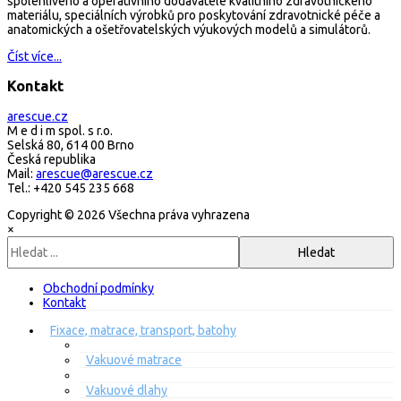
spolehlivého a operativního dodavatele kvalitního zdravotnického
materiálu, speciálních výrobků pro poskytování zdravotnické péče a
anatomických a ošetřovatelských výukových modelů a simulátorů.
Číst více...
Kontakt
arescue.cz
M e d i m spol. s r.o.
Selská 80, 614 00 Brno
Česká republika
Mail:
arescue@arescue.cz
Tel.: +420 545 235 668
Copyright © 2026 Všechna práva vyhrazena
×
Obchodní podmínky
Kontakt
Fixace, matrace, transport, batohy
Vakuové matrace
Vakuové dlahy