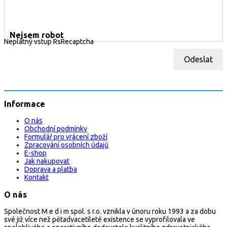
Nejsem robot
Neplatný vstup RsRecaptcha
Odeslat
Informace
O nás
Obchodní podmínky
Formulář pro vrácení zboží
Zpracování osobních údajů
E-shop
Jak nakupovat
Doprava a platba
Kontakt
O nás
Společnost M e d i m spol. s r.o. vznikla v únoru roku 1993 a za dobu
své již více než pětadvacetileté existence se vyprofilovala ve