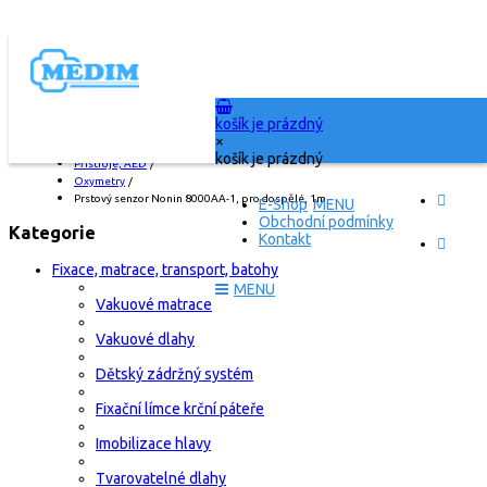
košík je prázdný
Titulní stránka
/
×
E-Shop
/
košík je prázdný
Přístroje, AED
/
Oxymetry
/
Prstový senzor Nonin 8000AA-1, pro dospělé, 1m,
E-Shop
Obchodní podmínky
Kategorie
Kontakt
Fixace, matrace, transport, batohy
Vakuové matrace
Vakuové dlahy
Dětský zádržný systém
Fixační límce krční páteře
Imobilizace hlavy
Tvarovatelné dlahy