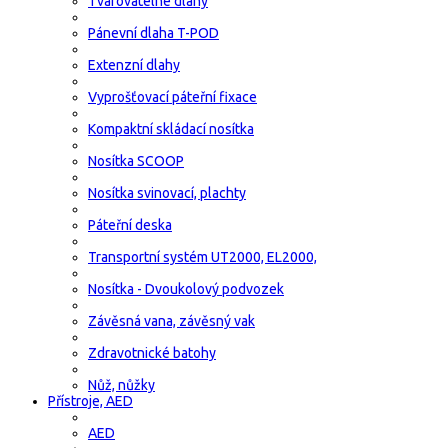
Tvarovatelné dlahy
Pánevní dlaha T-POD
Extenzní dlahy
Vyprošťovací páteřní fixace
Kompaktní skládací nosítka
Nosítka SCOOP
Nosítka svinovací, plachty
Páteřní deska
Transportní systém UT2000, EL2000,
Nosítka - Dvoukolový podvozek
Závěsná vana, závěsný vak
Zdravotnické batohy
Nůž, nůžky
Přístroje, AED
AED