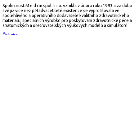
Společnost M e d i m spol. s r.o. vznikla v únoru roku 1993 a za dobu
své již více než pětadvacetileté existence se vyprofilovala ve
spolehlivého a operativního dodavatele kvalitního zdravotnického
materiálu, speciálních výrobků pro poskytování zdravotnické péče a
anatomických a ošetřovatelských výukových modelů a simulátorů.
Číst více...
Kontakt
arescue.cz
M e d i m spol. s r.o.
Selská 80, 614 00 Brno
Česká republika
Mail:
arescue@arescue.cz
Tel.: +420 545 235 668
Copyright © 2026 Všechna práva vyhrazena
×
E-Shop
Obchodní podmínky
Kontakt
Fixace, matrace, transport, batohy