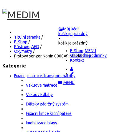
Můj účet
košík je prázdný
Titulní stránka
/
×
E-Shop
/
košík je prázdný
Přístroje, AED
/
E-Shop
Oxymetry
/
Obchodní podmínky
Prstový senzor Nonin 8000AP pro děti, 1m
Kontakt
Kategorie
Fixace, matrace, transport, batohy
Vakuové matrace
Vakuové dlahy
Dětský zádržný systém
Fixační límce krční páteře
Imobilizace hlavy