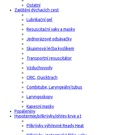
Ostatní
Zajištění dýchacích cest
Lubrikační gel
Resuscitační vaky a masky
Jednorázové odsávačky
Skupinová léčba kyslíkem
Transportní resuscitátor
Vzduchovody
CRIC, Quicktrach
Combitube, Laryngeální tubus
Laryngoskopy
Kapesní masky
Popáleniny
Hypotermie/přikrývky/ohřev krve a t
Přikrývky výhřevné Ready Heat