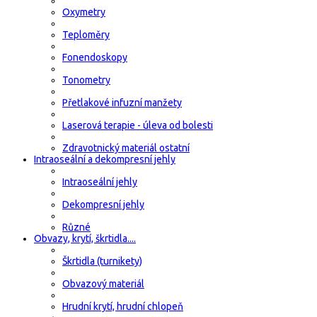
Oxymetry
Teploměry
Fonendoskopy
Tonometry
Přetlakové infuzní manžety
Laserová terapie - úleva od bolesti
Zdravotnický materiál ostatní
Intraoseální a dekompresní jehly
Intraoseální jehly
Dekompresní jehly
Různé
Obvazy, krytí, škrtidla....
Škrtidla (turnikety)
Obvazový materiál
Hrudní krytí, hrudní chlopeň