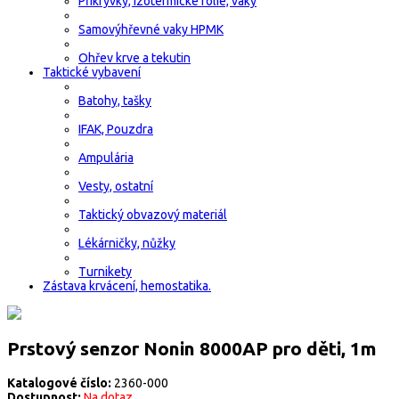
Přikrývky, izotermické fólie, vaky
Samovýhřevné vaky HPMK
Ohřev krve a tekutin
Taktické vybavení
Batohy, tašky
IFAK, Pouzdra
Ampulária
Vesty, ostatní
Taktický obvazový materiál
Lékárničky, nůžky
Turnikety
Zástava krvácení, hemostatika.
Prstový senzor Nonin 8000AP pro děti, 1m
Katalogové číslo:
2360-000
Dostupnost:
Na dotaz