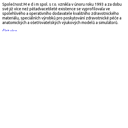
Společnost M e d i m spol. s r.o. vznikla v únoru roku 1993 a za dobu
své již více než pětadvacetileté existence se vyprofilovala ve
spolehlivého a operativního dodavatele kvalitního zdravotnického
materiálu, speciálních výrobků pro poskytování zdravotnické péče a
anatomických a ošetřovatelských výukových modelů a simulátorů.
Číst více...
Kontakt
arescue.cz
M e d i m spol. s r.o.
Selská 80, 614 00 Brno
Česká republika
Mail:
arescue@arescue.cz
Tel.: +420 545 235 668
Copyright © 2026 Všechna práva vyhrazena
×
E-Shop
Obchodní podmínky
Kontakt
Fixace, matrace, transport, batohy