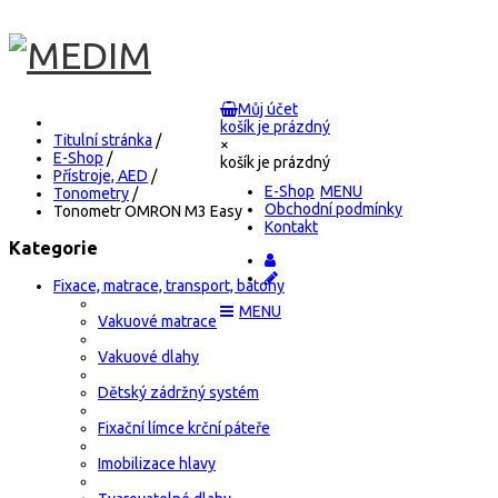
Můj účet
košík je prázdný
Titulní stránka
/
×
E-Shop
/
košík je prázdný
Přístroje, AED
/
E-Shop
Tonometry
/
Obchodní podmínky
Tonometr OMRON M3 Easy
Kontakt
Kategorie
Fixace, matrace, transport, batohy
Vakuové matrace
Vakuové dlahy
Dětský zádržný systém
Fixační límce krční páteře
Imobilizace hlavy