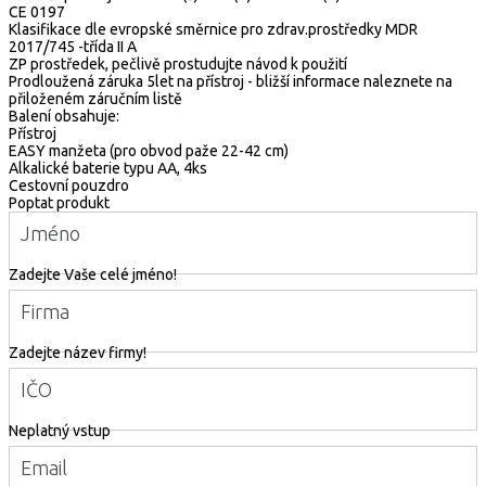
CE 0197
Klasifikace dle evropské směrnice pro zdrav.prostředky MDR
2017/745 -třída II A
ZP prostředek, pečlivě prostudujte návod k použití
Prodloužená záruka 5let na přístroj - bližší informace naleznete na
přiloženém záručním listě
Balení obsahuje:
Přístroj
EASY manžeta (pro obvod paže 22-42 cm)
Alkalické baterie typu AA, 4ks
Cestovní pouzdro
Poptat produkt
Jméno
Zadejte Vaše celé jméno!
Firma
Zadejte název firmy!
IČO
Neplatný vstup
Email