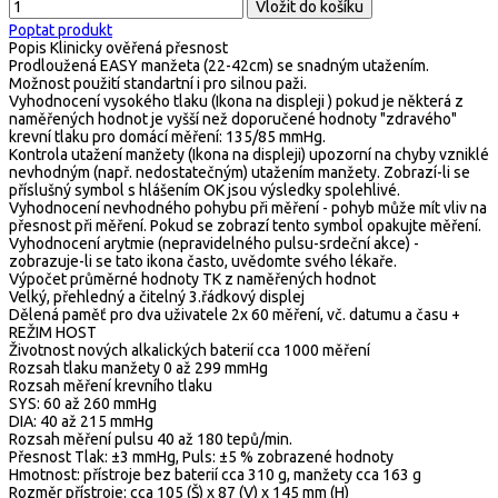
Poptat produkt
Popis
Klinicky ověřená přesnost
Prodloužená EASY manžeta (22-42cm) se snadným utažením.
Možnost použití standartní i pro silnou paži.
Vyhodnocení vysokého tlaku (Ikona na displeji ) pokud je některá z
naměřených hodnot je vyšší než doporučené hodnoty "zdravého"
krevní tlaku pro domácí měření: 135/85 mmHg.
Kontrola utažení manžety (Ikona na displeji) upozorní na chyby vzniklé
nevhodným (např. nedostatečným) utažením manžety. Zobrazí-li se
příslušný symbol s hlášením OK jsou výsledky spolehlivé.
Vyhodnocení nevhodného pohybu při měření - pohyb může mít vliv na
přesnost při měření. Pokud se zobrazí tento symbol opakujte měření.
Vyhodnocení arytmie (nepravidelného pulsu-srdeční akce) -
zobrazuje-li se tato ikona často, uvědomte svého lékaře.
Výpočet průměrné hodnoty TK z naměřených hodnot
Velký, přehledný a čitelný 3.řádkový displej
Dělená paměť pro dva uživatele 2x 60 měření, vč. datumu a času +
REŽIM HOST
Životnost nových alkalických baterií cca 1000 měření
Rozsah tlaku manžety 0 až 299 mmHg
Rozsah měření krevního tlaku
SYS: 60 až 260 mmHg
DIA: 40 až 215 mmHg
Rozsah měření pulsu 40 až 180 tepů/min.
Přesnost Tlak: ±3 mmHg, Puls: ±5 % zobrazené hodnoty
Hmotnost: přístroje bez baterií cca 310 g, manžety cca 163 g
Rozměr přístroje: cca 105 (Š) x 87 (V) x 145 mm (H)