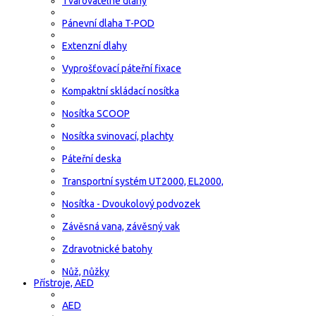
Tvarovatelné dlahy
Pánevní dlaha T-POD
Extenzní dlahy
Vyprošťovací páteřní fixace
Kompaktní skládací nosítka
Nosítka SCOOP
Nosítka svinovací, plachty
Páteřní deska
Transportní systém UT2000, EL2000,
Nosítka - Dvoukolový podvozek
Závěsná vana, závěsný vak
Zdravotnické batohy
Nůž, nůžky
Přístroje, AED
AED