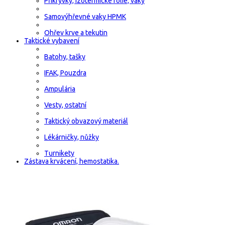
Přikrývky, izotermické fólie, vaky
Samovýhřevné vaky HPMK
Ohřev krve a tekutin
Taktické vybavení
Batohy, tašky
IFAK, Pouzdra
Ampulária
Vesty, ostatní
Taktický obvazový materiál
Lékárničky, nůžky
Turnikety
Zástava krvácení, hemostatika.