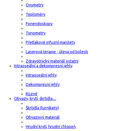
Oxymetry
Teploměry
Fonendoskopy
Tonometry
Přetlakové infuzní manžety
Laserová terapie - úleva od bolesti
Zdravotnický materiál ostatní
Intraoseální a dekompresní jehly
Intraoseální jehly
Dekompresní jehly
Různé
Obvazy, krytí, škrtidla....
Škrtidla (turnikety)
Obvazový materiál
Hrudní krytí, hrudní chlopeň