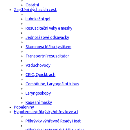
Ostatní
Zajištění dýchacích cest
Lubrikační gel
Resuscitační vaky a masky
Jednorázové odsávačky
Skupinová léčba kyslíkem
Transportní resuscitátor
Vzduchovody
CRIC, Quicktrach
Combitube, Laryngeální tubus
Laryngoskopy
Kapesní masky
Popáleniny
Hypotermie/přikrývky/ohřev krve a t
Přikrývky výhřevné Ready Heat