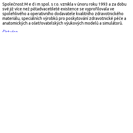
Společnost M e d i m spol. s r.o. vznikla v únoru roku 1993 a za dobu
své již více než pětadvacetileté existence se vyprofilovala ve
spolehlivého a operativního dodavatele kvalitního zdravotnického
materiálu, speciálních výrobků pro poskytování zdravotnické péče a
anatomických a ošetřovatelských výukových modelů a simulátorů.
Číst více...
Kontakt
arescue.cz
M e d i m spol. s r.o.
Selská 80, 614 00 Brno
Česká republika
Mail:
arescue@arescue.cz
Tel.: +420 545 235 668
Copyright © 2026 Všechna práva vyhrazena
×
E-Shop
Obchodní podmínky
Kontakt
Fixace, matrace, transport, batohy