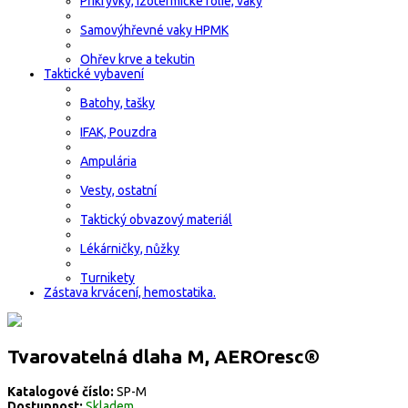
Přikrývky, izotermické fólie, vaky
Samovýhřevné vaky HPMK
Ohřev krve a tekutin
Taktické vybavení
Batohy, tašky
IFAK, Pouzdra
Ampulária
Vesty, ostatní
Taktický obvazový materiál
Lékárničky, nůžky
Turnikety
Zástava krvácení, hemostatika.
Tvarovatelná dlaha M, AEROresc®
Katalogové číslo:
SP-M
Dostupnost:
Skladem