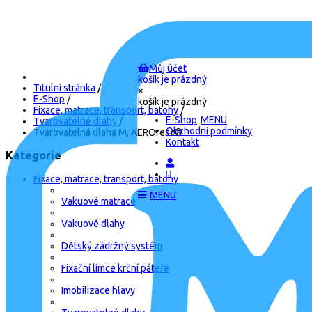
Můj účet
košík je prázdný
Titulní stránka
/
×
E-Shop
/
košík je prázdný
Fixace, matrace, transport, batohy
/
E-Shop
Tvarovatelné dlahy
/
Obchodní podmínky
Tvarovatelná dlaha M, AEROresc®
Kontakt
Kategorie
Fixace, matrace, transport, batohy
Vakuové matrace
Vakuové dlahy
Dětský zádržný systém
Fixační límce krční páteře
Imobilizace hlavy