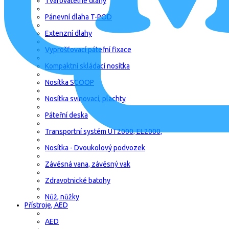
Tvarovatelné dlahy
Pánevní dlaha T-POD
Extenzní dlahy
Vyprošťovací páteřní fixace
Kompaktní skládací nosítka
Nosítka SCOOP
Nosítka svinovací, plachty
Páteřní deska
Transportní systém UT2000, EL2000,
Nosítka - Dvoukolový podvozek
Závěsná vana, závěsný vak
Zdravotnické batohy
Nůž, nůžky
Přístroje, AED
AED