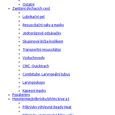
Ostatní
Zajištění dýchacích cest
Lubrikační gel
Resuscitační vaky a masky
Jednorázové odsávačky
Skupinová léčba kyslíkem
Transportní resuscitátor
Vzduchovody
CRIC, Quicktrach
Combitube, Laryngeální tubus
Laryngoskopy
Kapesní masky
Popáleniny
Hypotermie/přikrývky/ohřev krve a t
Přikrývky výhřevné Ready Heat