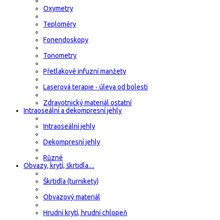
Oxymetry
Teploměry
Fonendoskopy
Tonometry
Přetlakové infuzní manžety
Laserová terapie - úleva od bolesti
Zdravotnický materiál ostatní
Intraoseální a dekompresní jehly
Intraoseální jehly
Dekompresní jehly
Různé
Obvazy, krytí, škrtidla....
Škrtidla (turnikety)
Obvazový materiál
Hrudní krytí, hrudní chlopeň