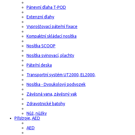
Pánevní dlaha T-POD
Extenzní dlahy
Vyprošťovací páteřní fixace
Kompaktní skládací nosítka
Nosítka SCOOP
Nosítka svinovací, plachty
Páteřní deska
Transportní systém UT2000, EL2000,
Nosítka - Dvoukolový podvozek
Závěsná vana, závěsný vak
Zdravotnické batohy
Nůž, nůžky
Přístroje, AED
AED