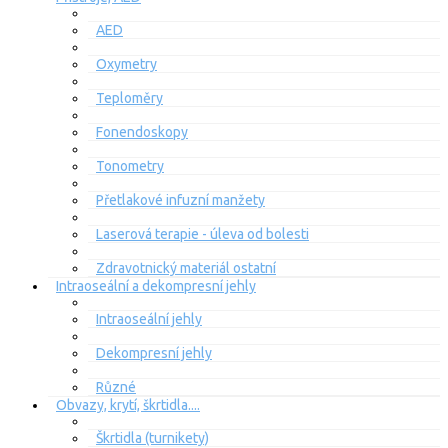
AED
Oxymetry
Teploměry
Fonendoskopy
Tonometry
Přetlakové infuzní manžety
Laserová terapie - úleva od bolesti
Zdravotnický materiál ostatní
Intraoseální a dekompresní jehly
Intraoseální jehly
Dekompresní jehly
Různé
Obvazy, krytí, škrtidla....
Škrtidla (turnikety)