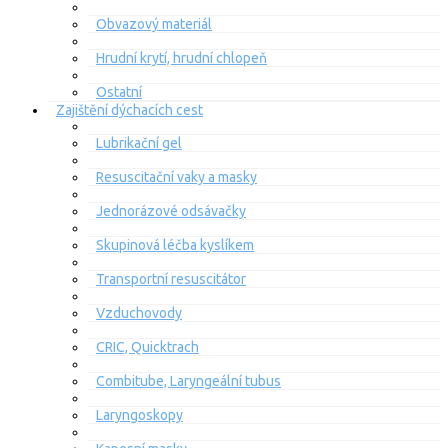
Obvazový materiál
Hrudní krytí, hrudní chlopeň
Ostatní
Zajištění dýchacích cest
Lubrikační gel
Resuscitační vaky a masky
Jednorázové odsávačky
Skupinová léčba kyslíkem
Transportní resuscitátor
Vzduchovody
CRIC, Quicktrach
Combitube, Laryngeální tubus
Laryngoskopy