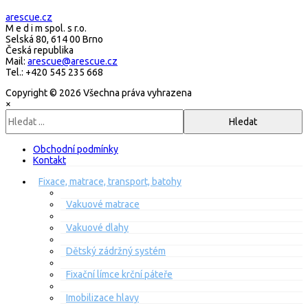
arescue.cz
M e d i m spol. s r.o.
Selská 80, 614 00 Brno
Česká republika
Mail:
arescue@arescue.cz
Tel.: +420 545 235 668
Copyright © 2026 Všechna práva vyhrazena
×
Obchodní podmínky
Kontakt
Fixace, matrace, transport, batohy
Vakuové matrace
Vakuové dlahy
Dětský zádržný systém
Fixační límce krční páteře
Imobilizace hlavy