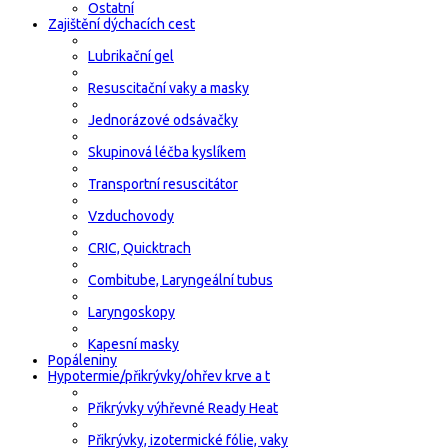
Ostatní
Zajištění dýchacích cest
Lubrikační gel
Resuscitační vaky a masky
Jednorázové odsávačky
Skupinová léčba kyslíkem
Transportní resuscitátor
Vzduchovody
CRIC, Quicktrach
Combitube, Laryngeální tubus
Laryngoskopy
Kapesní masky
Popáleniny
Hypotermie/přikrývky/ohřev krve a t
Přikrývky výhřevné Ready Heat
Přikrývky, izotermické fólie, vaky