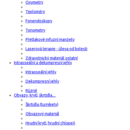
Oxymetry
Teploměry
Fonendoskopy
Tonometry
Přetlakové infuzní manžety
Laserová terapie - úleva od bolesti
Zdravotnický materiál ostatní
Intraoseální a dekompresní jehly
Intraoseální jehly
Dekompresní jehly
Různé
Obvazy, krytí, škrtidla....
Škrtidla (turnikety)
Obvazový materiál
Hrudní krytí, hrudní chlopeň