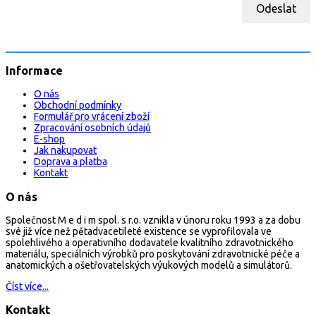
Odeslat
Informace
O nás
Obchodní podmínky
Formulář pro vrácení zboží
Zpracování osobních údajů
E-shop
Jak nakupovat
Doprava a platba
Kontakt
O nás
Společnost M e d i m spol. s r.o. vznikla v únoru roku 1993 a za dobu
své již více než pětadvacetileté existence se vyprofilovala ve
spolehlivého a operativního dodavatele kvalitního zdravotnického
materiálu, speciálních výrobků pro poskytování zdravotnické péče a
anatomických a ošetřovatelských výukových modelů a simulátorů.
Číst více...
Kontakt