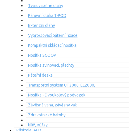
Tvarovatelné dlahy
Pánevní dlaha T-POD
Extenzní dlahy
Vyprošťovací páteřní fixace
Kompaktní skládací nosítka
Nosítka SCOOP
Nosítka svinovací, plachty
Páteřní deska
Transportní systém UT2000, EL2000,
Nosítka - Dvoukolový podvozek
Závěsná vana, závěsný vak
Zdravotnické batohy
Nůž, nůžky
Přístroje, AED