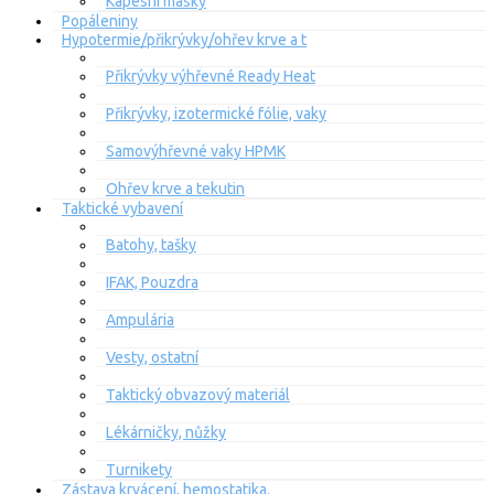
Kapesní masky
Popáleniny
Hypotermie/přikrývky/ohřev krve a t
Přikrývky výhřevné Ready Heat
Přikrývky, izotermické fólie, vaky
Samovýhřevné vaky HPMK
Ohřev krve a tekutin
Taktické vybavení
Batohy, tašky
IFAK, Pouzdra
Ampulária
Vesty, ostatní
Taktický obvazový materiál
Lékárničky, nůžky
Turnikety
Zástava krvácení, hemostatika.