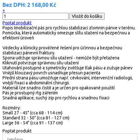
Bez DPH:
2 168,00 Kč
×
Poptat produkt
Popis
Imobilizační pás pro rychlou stabilizaci zlomnin pánve v terénu.
Pomůcka, která automaticky omezuje slílu stažení na bezpečnou a
efektivní úroveň
Vědecky a klinicky prověřené řešení pro účinnou a bezpečnou
stabilizaci pánevní fraktury.
Spona udržuje správnou sílu utažení - nemůže být přetažena
Kliknutí potvrzuje správnou sílu utažení
Utahování postupně a symetricky zvětšuje tlak pásu a zužuje pánev
Vnější klouzavý povrch usnadňuje přesun pacienta
Přední strana pásu umožňuje např. cévkování, intervenční radiologii,
vnější fixaci a abdominální chirurgii.
Materiál lze snadno čistit a je určen pro opakované použití
Pás je prostupný rtg zářením
Snadná aplikace, suchý zip pro rychlou a snadnou fixaci
Rozměry:
Small 27 - 45" (cca 68 - 114 cm)
Standard 32 - 50" (cca 81 - 127 cm)
Large 36 - 54" (cca 91 - 137 cm)
Poptat produkt
Jméno