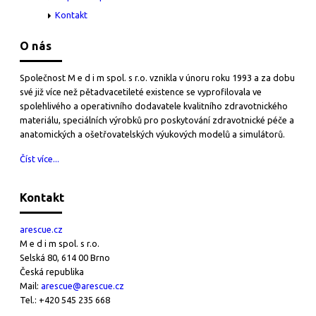
Kontakt
O nás
Společnost M e d i m spol. s r.o. vznikla v únoru roku 1993 a za dobu
své již více než pětadvacetileté existence se vyprofilovala ve
spolehlivého a operativního dodavatele kvalitního zdravotnického
materiálu, speciálních výrobků pro poskytování zdravotnické péče a
anatomických a ošetřovatelských výukových modelů a simulátorů.
Číst více...
Kontakt
arescue.cz
M e d i m spol. s r.o.
Selská 80, 614 00 Brno
Česká republika
Mail:
arescue@arescue.cz
Tel.: +420 545 235 668