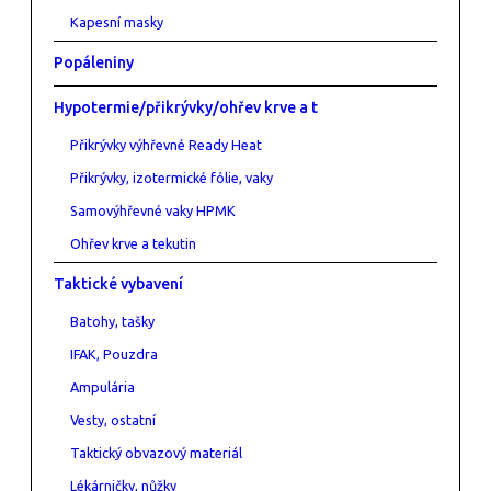
Kapesní masky
Popáleniny
Hypotermie/přikrývky/ohřev krve a t
Přikrývky výhřevné Ready Heat
Přikrývky, izotermické fólie, vaky
Samovýhřevné vaky HPMK
Ohřev krve a tekutin
Taktické vybavení
Batohy, tašky
IFAK, Pouzdra
Ampulária
Vesty, ostatní
Taktický obvazový materiál
Lékárničky, nůžky