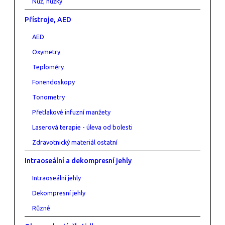
Nůž, nůžky
Přístroje, AED
AED
Oxymetry
Teploměry
Fonendoskopy
Tonometry
Přetlakové infuzní manžety
Laserová terapie - úleva od bolesti
Zdravotnický materiál ostatní
Intraoseální a dekompresní jehly
Intraoseální jehly
Dekompresní jehly
Různé