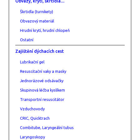
Obvazy, krytí, škrtidla....
Škrtidla (turnikety)
Obvazový materiál
Hrudní krytí, hrudní chlopeň
Ostatní
Zajištění dýchacích cest
Lubrikační gel
Resuscitační vaky a masky
Jednorázové odsávačky
Skupinová léčba kyslíkem
Transportní resuscitátor
Vzduchovody
CRIC, Quicktrach
Combitube, Laryngeální tubus
Laryngoskopy