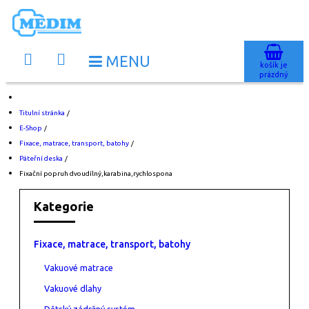
košík je
prázdný
Titulní stránka
/
E-Shop
/
Fixace, matrace, transport, batohy
/
Páteřní deska
/
Fixační popruh dvoudílný,karabina,rychlospona
Kategorie
Fixace, matrace, transport, batohy
Vakuové matrace
Vakuové dlahy
Dětský zádržný systém