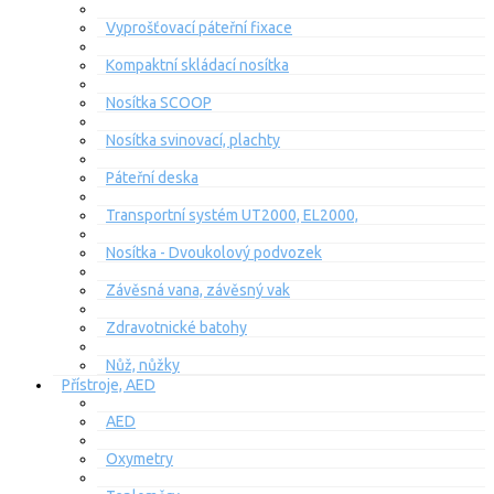
Vyprošťovací páteřní fixace
Kompaktní skládací nosítka
Nosítka SCOOP
Nosítka svinovací, plachty
Páteřní deska
Transportní systém UT2000, EL2000,
Nosítka - Dvoukolový podvozek
Závěsná vana, závěsný vak
Zdravotnické batohy
Nůž, nůžky
Přístroje, AED
AED
Oxymetry