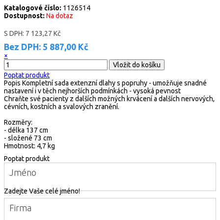
Katalogové číslo:
1126514
Dostupnost:
Na dotaz
S DPH:
7 123,27 Kč
Bez DPH:
5 887,00 Kč
×
Poptat produkt
Popis
Kompletní sada extenzní dlahy s popruhy - umožňuje snadné
nastavení i v těch nejhorších podmínkách - vysoká pevnost
Chraňte své pacienty z dalších možných krvácení a dalších nervových,
cévních, kostních a svalových zranění.
Rozměry:
- délka 137 cm
- složené 73 cm
Hmotnost: 4,7 kg
Poptat produkt
Jméno
Zadejte Vaše celé jméno!
Firma