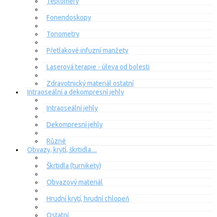
Teploměry
Fonendoskopy
Tonometry
Přetlakové infuzní manžety
Laserová terapie - úleva od bolesti
Zdravotnický materiál ostatní
Intraoseální a dekompresní jehly
Intraoseální jehly
Dekompresní jehly
Různé
Obvazy, krytí, škrtidla....
Škrtidla (turnikety)
Obvazový materiál
Hrudní krytí, hrudní chlopeň
Ostatní