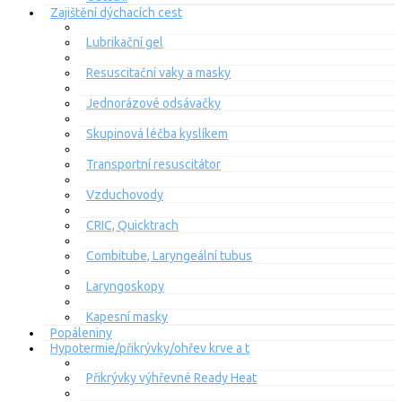
Zajištění dýchacích cest
Lubrikační gel
Resuscitační vaky a masky
Jednorázové odsávačky
Skupinová léčba kyslíkem
Transportní resuscitátor
Vzduchovody
CRIC, Quicktrach
Combitube, Laryngeální tubus
Laryngoskopy
Kapesní masky
Popáleniny
Hypotermie/přikrývky/ohřev krve a t
Přikrývky výhřevné Ready Heat