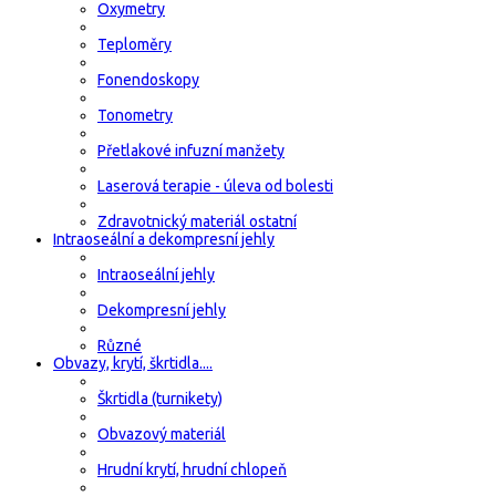
Oxymetry
Teploměry
Fonendoskopy
Tonometry
Přetlakové infuzní manžety
Laserová terapie - úleva od bolesti
Zdravotnický materiál ostatní
Intraoseální a dekompresní jehly
Intraoseální jehly
Dekompresní jehly
Různé
Obvazy, krytí, škrtidla....
Škrtidla (turnikety)
Obvazový materiál
Hrudní krytí, hrudní chlopeň