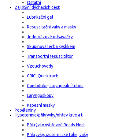
Ostatní
Zajištění dýchacích cest
Lubrikační gel
Resuscitační vaky a masky
Jednorázové odsávačky
Skupinová léčba kyslíkem
Transportní resuscitátor
Vzduchovody
CRIC, Quicktrach
Combitube, Laryngeální tubus
Laryngoskopy
Kapesní masky
Popáleniny
Hypotermie/přikrývky/ohřev krve a t
Přikrývky výhřevné Ready Heat
Přikrývky, izotermické fólie, vaky