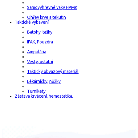
Samovýhřevné vaky HPMK
Ohřev krve a tekutin
Taktické vybavení
Batohy, tašky
IFAK, Pouzdra
Ampulária
Vesty, ostatní
Taktický obvazový materiál
Lékárničky, nůžky
Turnikety
Zástava krvácení, hemostatika.