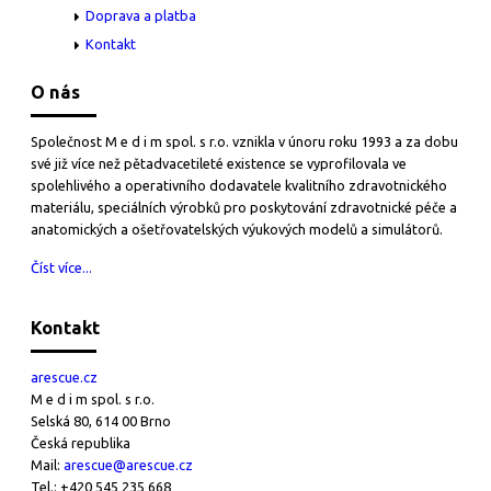
Doprava a platba
Kontakt
O nás
Společnost M e d i m spol. s r.o. vznikla v únoru roku 1993 a za dobu
své již více než pětadvacetileté existence se vyprofilovala ve
spolehlivého a operativního dodavatele kvalitního zdravotnického
materiálu, speciálních výrobků pro poskytování zdravotnické péče a
anatomických a ošetřovatelských výukových modelů a simulátorů.
Číst více...
Kontakt
arescue.cz
M e d i m spol. s r.o.
Selská 80, 614 00 Brno
Česká republika
Mail:
arescue@arescue.cz
Tel.: +420 545 235 668