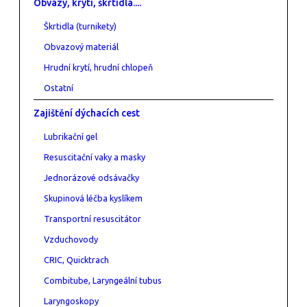
Obvazy, krytí, škrtidla....
Škrtidla (turnikety)
Obvazový materiál
Hrudní krytí, hrudní chlopeň
Ostatní
Zajištění dýchacích cest
Lubrikační gel
Resuscitační vaky a masky
Jednorázové odsávačky
Skupinová léčba kyslíkem
Transportní resuscitátor
Vzduchovody
CRIC, Quicktrach
Combitube, Laryngeální tubus
Laryngoskopy