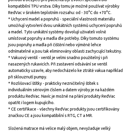
kompatibilní TPU vrstva. Díky tomu je možné používat výrobky
RedVac v širokém teplotním rozsahu: od - 30°C do +70°C.
* Uchycení madel a popruhů - speciální vlastnosti materiálu
umožňují vytvoření dvou unikátních systémů uchycení popruhů
a madel. Tyto unikátní systémy dovolují uživateli volně
umísťovat popruhy a madla dle potřeby. Díky tomuto systému
jsou popruhy a madla při čištění nebo výměně lehce
odnímatelné a jsou tak eliminovány oblasti zachycující tekutiny.
* Vakuový ventil - ventil je velmi snadno použitelný i při
nasazených rukavicích. Při zastavení odsávání se ventil
automaticky uzavře, aby nedocházelo ke ztrátě vakua například
při sklouznutí pumpy.
* Rozlišovací štítky - prakticky nezničitelný štítek s
individuálním sériovým číslem a datem výroby je na každém
produktu RedVac. Navíc je možné na přání produkty RedVac
opatřit i logem kupujícího.
* CE certifikace - všechny RedVac produkty jsou certifikovány
značkou CE a jsou kompatibilní s RTG, CT a MR.
Složená matrace má velice malý objem, nevyžaduje velký