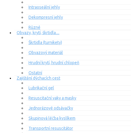
Intraoseální jehly
Dekompresní jehly
Různé
Obvazy, krytí, škrtidla....
Škrtidla (turnikety)
Obvazový materiál
Hrudní krytí, hrudní chlopeň
Ostatní
Zajištění dýchacích cest
Lubrikační gel
Resuscitační vaky a masky
Jednorázové odsávačky
Skupinová léčba kyslíkem
Transportní resuscitátor