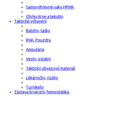
Samovýhřevné vaky HPMK
Ohřev krve a tekutin
Taktické vybavení
Batohy, tašky
IFAK, Pouzdra
Ampulária
Vesty, ostatní
Taktický obvazový materiál
Lékárničky, nůžky
Turnikety
Zástava krvácení, hemostatika.