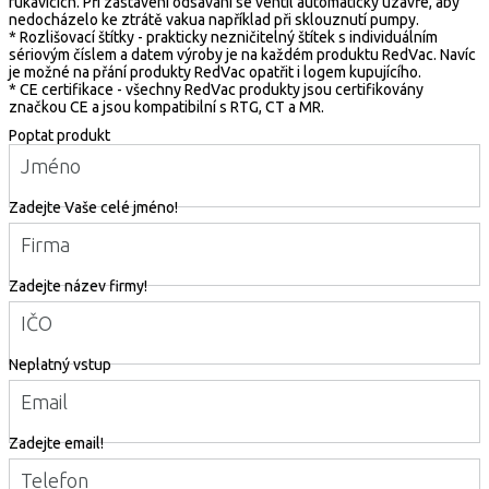
rukavicích. Při zastavení odsávání se ventil automaticky uzavře, aby
nedocházelo ke ztrátě vakua například při sklouznutí pumpy.
* Rozlišovací štítky - prakticky nezničitelný štítek s individuálním
sériovým číslem a datem výroby je na každém produktu RedVac. Navíc
je možné na přání produkty RedVac opatřit i logem kupujícího.
* CE certifikace - všechny RedVac produkty jsou certifikovány
značkou CE a jsou kompatibilní s RTG, CT a MR.
Poptat produkt
Jméno
Zadejte Vaše celé jméno!
Firma
Zadejte název firmy!
IČO
Neplatný vstup
Email
Zadejte email!
Telefon