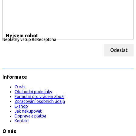
Nejsem robot
Neplatný vstup RsRecaptcha
Odeslat
Informace
O nás
Obchodní podmínky
Formulář pro vrácení zboží
Zpracování osobních údajů
E-shop
Jak nakupovat
Doprava a platba
Kontakt
O nás