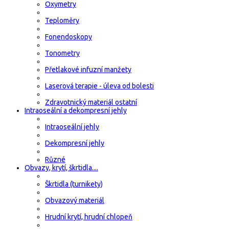
Oxymetry
Teploměry
Fonendoskopy
Tonometry
Přetlakové infuzní manžety
Laserová terapie - úleva od bolesti
Zdravotnický materiál ostatní
Intraoseální a dekompresní jehly
Intraoseální jehly
Dekompresní jehly
Různé
Obvazy, krytí, škrtidla....
Škrtidla (turnikety)
Obvazový materiál
Hrudní krytí, hrudní chlopeň