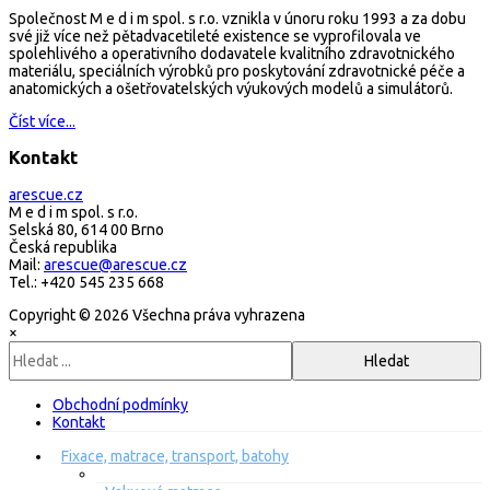
Společnost M e d i m spol. s r.o. vznikla v únoru roku 1993 a za dobu
své již více než pětadvacetileté existence se vyprofilovala ve
spolehlivého a operativního dodavatele kvalitního zdravotnického
materiálu, speciálních výrobků pro poskytování zdravotnické péče a
anatomických a ošetřovatelských výukových modelů a simulátorů.
Číst více...
Kontakt
arescue.cz
M e d i m spol. s r.o.
Selská 80, 614 00 Brno
Česká republika
Mail:
arescue@arescue.cz
Tel.: +420 545 235 668
Copyright © 2026 Všechna práva vyhrazena
×
Obchodní podmínky
Kontakt
Fixace, matrace, transport, batohy