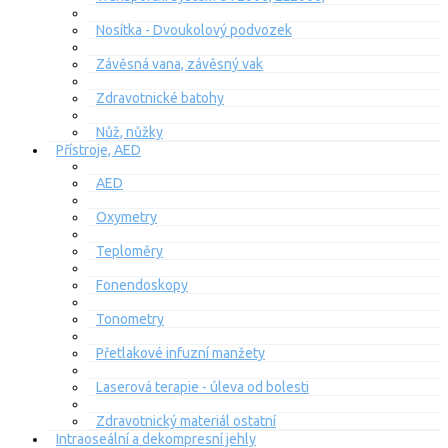
Nosítka - Dvoukolový podvozek
Závěsná vana, závěsný vak
Zdravotnické batohy
Nůž, nůžky
Přístroje, AED
AED
Oxymetry
Teploměry
Fonendoskopy
Tonometry
Přetlakové infuzní manžety
Laserová terapie - úleva od bolesti
Zdravotnický materiál ostatní
Intraoseální a dekompresní jehly