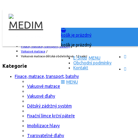
košík je prázdný
Titulní stránka
/
×
E-Shop
/
košík je prázdný
Fixace, matrace, transport, batohy
/
Vakuové matrace
/
Vakuová matrace dětská obdelníková - 12 sekcí
E-Shop
Obchodní podmínky
Kategorie
Kontakt
Fixace, matrace, transport, batohy
Vakuové matrace
Vakuové dlahy
Dětský zádržný systém
Fixační límce krční páteře
Imobilizace hlavy
Tvarovatelné dlahy