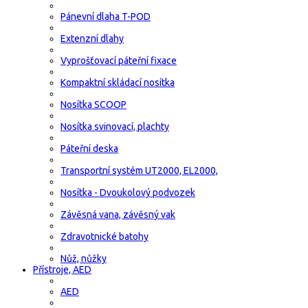
Pánevní dlaha T-POD
Extenzní dlahy
Vyprošťovací páteřní fixace
Kompaktní skládací nosítka
Nosítka SCOOP
Nosítka svinovací, plachty
Páteřní deska
Transportní systém UT2000, EL2000,
Nosítka - Dvoukolový podvozek
Závěsná vana, závěsný vak
Zdravotnické batohy
Nůž, nůžky
Přístroje, AED
AED