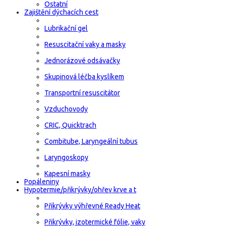
Ostatní
Zajištění dýchacích cest
Lubrikační gel
Resuscitační vaky a masky
Jednorázové odsávačky
Skupinová léčba kyslíkem
Transportní resuscitátor
Vzduchovody
CRIC, Quicktrach
Combitube, Laryngeální tubus
Laryngoskopy
Kapesní masky
Popáleniny
Hypotermie/přikrývky/ohřev krve a t
Přikrývky výhřevné Ready Heat
Přikrývky, izotermické fólie, vaky