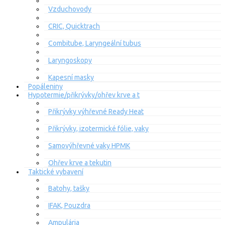
Vzduchovody
CRIC, Quicktrach
Combitube, Laryngeální tubus
Laryngoskopy
Kapesní masky
Popáleniny
Hypotermie/přikrývky/ohřev krve a t
Přikrývky výhřevné Ready Heat
Přikrývky, izotermické fólie, vaky
Samovýhřevné vaky HPMK
Ohřev krve a tekutin
Taktické vybavení
Batohy, tašky
IFAK, Pouzdra
Ampulária