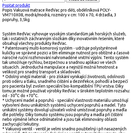
Poptat produkt
Popis
Vakuová matrace RedVac pro děti, obdélníková POLY-
VM710X08, modrá/modrá, rozměry v cm: 100 x 70, 4 držadla, 3
popruhy, 3,5kg
Systém RedVac vyhovuje vysokým standardům jak horských služeb,
tak i ostatních záchranným složkám díky inovativním řešením, které
obsahují všechny produkty RedVac.
* Patentovaný multi-komorový systém - udržuje polystyrénové
kuličky ve správné pozici a tím eliminuje nutnost pro obtížné a časově
náročné ruční rozhrnování nahromaděné vnitřní výplni. Tento systém
tak umožňuje rychlou, bezpečnou a snadnou aplikaci ve všech
situacích. Jednoduchá manipulace a nejnižší možná hmotnost a
velikost pro snadný transport a skladování.
* Odolný vnější materiál - pro získání vynikající životnosti, odolnosti
proti oděru a tlaku, snadného čištění a dezinfekce, pohodlí a bezpečí
pro pacienta byl zvolen speciální bio-kompatibilní TPU vrstva. Díky
tomu je možné používat výrobky RedVac v širokém teplotním rozsahu:
od - 30°C do +70°C.
* Uchycení madel a popruhů - speciální vlastnosti materiálu umožňují
vytvoření dvou unikátních systémů uchycení popruhů a madel. Tyto
unikátní systémy dovolují uživateli volně umísťovat popruhy a madla
dle potřeby. Díky tomuto systému jsou popruhy a madla při čištění
nebo výměně lehce odnímatelné a jsou tak eliminovány oblasti
zachycující tekutiny.
* Vakuový ventil - ventil je velmi snadno použitelný i při nasazených