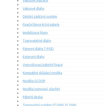
Vakuové matrace
Vakuové dlahy
Dětský zádržný systém
Fixační límce krční páteře
Imobilizace hlavy
Tvarovatelné dlahy
Pánevní dlaha T-POD
Extenzní dlahy
Vyprošťovací páteřní fixace
Kompaktní skládací nosítka
Nosítka SCOOP
Nosítka svinovací, plachty
Páteřní deska
Transportní systém UT2000, EL2000,