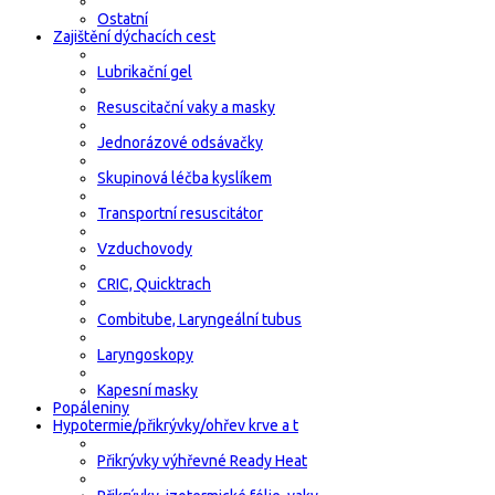
Ostatní
Zajištění dýchacích cest
Lubrikační gel
Resuscitační vaky a masky
Jednorázové odsávačky
Skupinová léčba kyslíkem
Transportní resuscitátor
Vzduchovody
CRIC, Quicktrach
Combitube, Laryngeální tubus
Laryngoskopy
Kapesní masky
Popáleniny
Hypotermie/přikrývky/ohřev krve a t
Přikrývky výhřevné Ready Heat