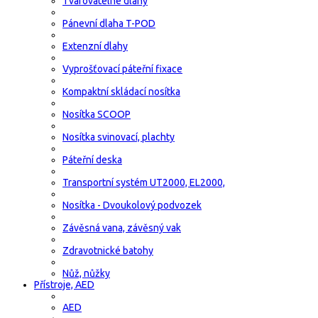
Tvarovatelné dlahy
Pánevní dlaha T-POD
Extenzní dlahy
Vyprošťovací páteřní fixace
Kompaktní skládací nosítka
Nosítka SCOOP
Nosítka svinovací, plachty
Páteřní deska
Transportní systém UT2000, EL2000,
Nosítka - Dvoukolový podvozek
Závěsná vana, závěsný vak
Zdravotnické batohy
Nůž, nůžky
Přístroje, AED
AED