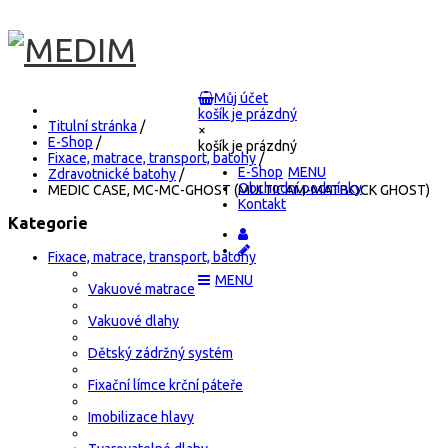
Můj účet
košík je prázdný
Titulní stránka
/
×
E-Shop
/
košík je prázdný
Fixace, matrace, transport, batohy
/
E-Shop
Zdravotnické batohy
/
Obchodní podmínky
MEDIC CASE, MC-MC-GHOST (MULTICAM-MATBOCK GHOST)
Kontakt
Kategorie
Fixace, matrace, transport, batohy
Vakuové matrace
Vakuové dlahy
Dětský zádržný systém
Fixační límce krční páteře
Imobilizace hlavy