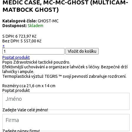
MEDIC CASE, MC-MC-GHOST (MULTICAM-
MATBOCK GHOST)
Katalogové číslo:
GHOST-MC
Dostupnost:
Skladem
S DPH:
6 723,97 Kč
Bez DPH:
5 557,00 Kč
×
Poptat produkt
Popis
Zdravotnické tactické pouzdro.
Efektivnější uchovávání a organizace lahviček s léčivy. Bezpečně drží
lahvičky i ampule.
Termoplastická výztuž TEGRIS ™ svojí pevností zabraňuje rozdrcení.
Rozměry:cca 21,6 cm x 14 cm
Poptat produkt
Jméno
Zadejte Vaše celé jméno!
Firma
Zadejte název firmy!