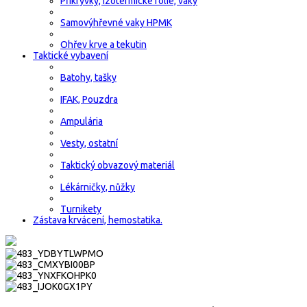
Přikrývky, izotermické fólie, vaky
Samovýhřevné vaky HPMK
Ohřev krve a tekutin
Taktické vybavení
Batohy, tašky
IFAK, Pouzdra
Ampulária
Vesty, ostatní
Taktický obvazový materiál
Lékárničky, nůžky
Turnikety
Zástava krvácení, hemostatika.