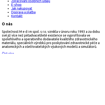
Zpracování osobních údajů
E-shop
Jak nakupovat
Doprava a platba
Kontakt
O nás
Společnost M e d i m spol. s r.o. vznikla v únoru roku 1993 a za dobu
své již více než pětadvacetileté existence se vyprofilovala ve
spolehlivého a operativního dodavatele kvalitního zdravotnického
materiálu, speciálních výrobků pro poskytování zdravotnické péče a
anatomických a ošetřovatelských výukových modelů a simulátorů.
Číst více...
Kontakt
arescue.cz
M e d i m spol. s r.o.
Selská 80, 614 00 Brno
Česká republika
Mail:
arescue@arescue.cz
Tel.: +420 545 235 668
Copyright © 2026 Všechna práva vyhrazena
×