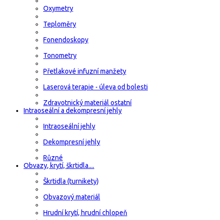
Oxymetry
Teploměry
Fonendoskopy
Tonometry
Přetlakové infuzní manžety
Laserová terapie - úleva od bolesti
Zdravotnický materiál ostatní
Intraoseální a dekompresní jehly
Intraoseální jehly
Dekompresní jehly
Různé
Obvazy, krytí, škrtidla....
Škrtidla (turnikety)
Obvazový materiál
Hrudní krytí, hrudní chlopeň