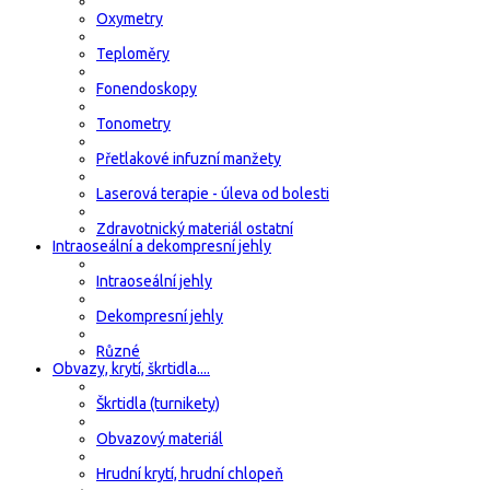
Oxymetry
Teploměry
Fonendoskopy
Tonometry
Přetlakové infuzní manžety
Laserová terapie - úleva od bolesti
Zdravotnický materiál ostatní
Intraoseální a dekompresní jehly
Intraoseální jehly
Dekompresní jehly
Různé
Obvazy, krytí, škrtidla....
Škrtidla (turnikety)
Obvazový materiál
Hrudní krytí, hrudní chlopeň