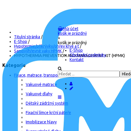
Můj účet
košík je prázdný
Titulní stránka
/
×
E-Shop
/
košík je prázdný
Hypotermie/přikrývky/ohřev krve a t
/
E-Shop
Samovýhřevné vaky HPMK
/
Obchodní podmínky
HYPOTHERMIA PREVENTION AND MANAGEMENT KIT (HPMK)
Kontakt
Kategorie
Fixace, matrace, transport, batohy
Vakuové matrace
Vakuové dlahy
Dětský zádržný systém
Fixační límce krční páteře
Imobilizace hlavy