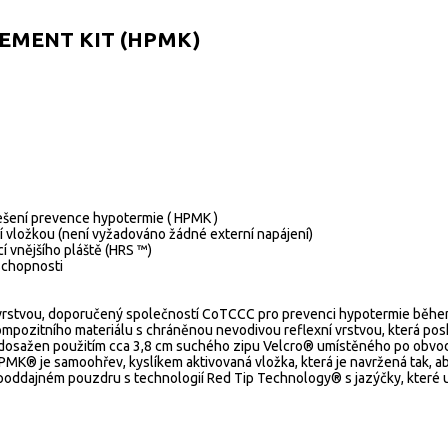
EMENT KIT (HPMK)
šení prevence hypotermie ( HPMK )
í vložkou (není vyžadováno žádné externí napájení)
í vnějšího pláště (HRS ™)
schopnosti
rstvou, doporučený společností CoTCCC pro prevenci hypotermie během p
ompozitního materiálu s chráněnou nevodivou reflexní vrstvou, která posky
 dosažen použitím cca 3,8 cm suchého zipu Velcro® umístěného po obvod
PMK® je samoohřev, kyslíkem aktivovaná vložka, která je navržená tak, 
 poddajném pouzdru s technologií Red Tip Technology® s jazýčky, které u