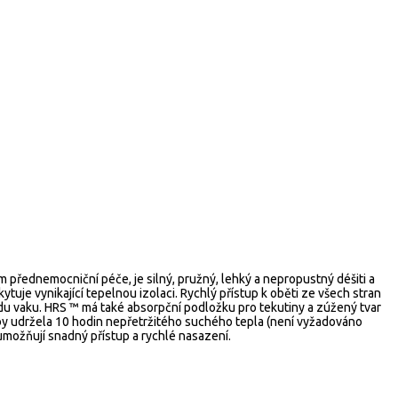
řednemocniční péče, je silný, pružný, lehký a nepropustný déšiti a
tuje vynikající tepelnou izolaci. Rychlý přístup k oběti ze všech stran
u vaku. HRS ™ má také absorpční podložku pro tekutiny a zúžený tvar
aby udržela 10 hodin nepřetržitého suchého tepla (není vyžadováno
možňují snadný přístup a rychlé nasazení.