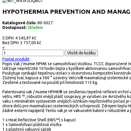
HYPOTHERMIA PREVENTION AND MANAG
Katalogové číslo:
80-0027
Dostupnost:
Skladem
S DPH:
4 545,97 Kč
Bez DPH:
3 757,00 Kč
×
Poptat produkt
Popis
Vak / mumie HPMK se samoohřívací vložkou. TCCC doporučené ře
Udržuje nepřetrzitě 10 hodin tepla s kyslíkem aktivovanou samoohřívac
Poskytuje vynikající tepelnou izolaci s vícevrstvou kompozitní konstrukc
Zúžený tvar, kapuce a 360 ° uzávěry Velcro® maximalizují izotermické 
Zesílené a testované na použití při hmotnosti 113 kg.
Patentovaný vak / mumie HPMK® se zesílenou tepelně reflexní vrchní v
větru. HRS ™, robustní vnější plášť soupravy, je vyroben ze 4vrstvého k
vaku s minimálním vystavením vnějších účinkům nepříznivého počasí je
shora dolů pro maximalizaci izotermických schopností. Zdrojem tepla H
žádné externí napájení) Tento vak je ve vakuovém balení v robustním a
1 x Heat Reflective Shell (HRS™) s kapucí
1 x Samoohřívací plášťová vložka
1 x plastový vakuový sáček