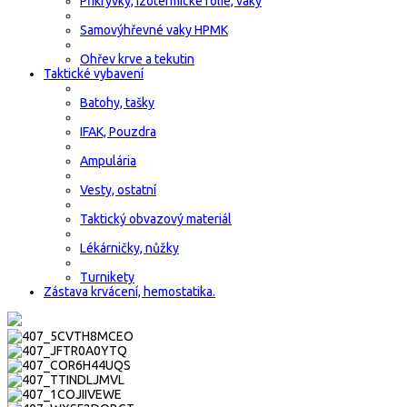
Přikrývky, izotermické fólie, vaky
Samovýhřevné vaky HPMK
Ohřev krve a tekutin
Taktické vybavení
Batohy, tašky
IFAK, Pouzdra
Ampulária
Vesty, ostatní
Taktický obvazový materiál
Lékárničky, nůžky
Turnikety
Zástava krvácení, hemostatika.