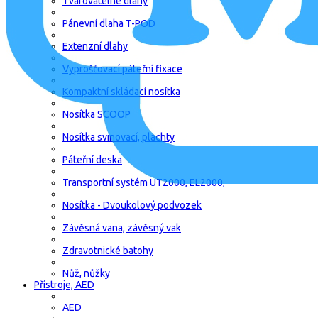
Tvarovatelné dlahy
Pánevní dlaha T-POD
Extenzní dlahy
Vyprošťovací páteřní fixace
Kompaktní skládací nosítka
Nosítka SCOOP
Nosítka svinovací, plachty
Páteřní deska
Transportní systém UT2000, EL2000,
Nosítka - Dvoukolový podvozek
Závěsná vana, závěsný vak
Zdravotnické batohy
Nůž, nůžky
Přístroje, AED
AED