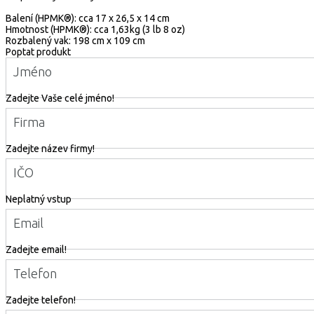
Balení (HPMK®): cca 17 x 26,5 x 14 cm
Hmotnost (HPMK®): cca 1,63kg (3 lb 8 oz)
Rozbalený vak: 198 cm x 109 cm
Poptat produkt
Jméno
Zadejte Vaše celé jméno!
Firma
Zadejte název firmy!
IČO
Neplatný vstup
Email
Zadejte email!
Telefon
Zadejte telefon!