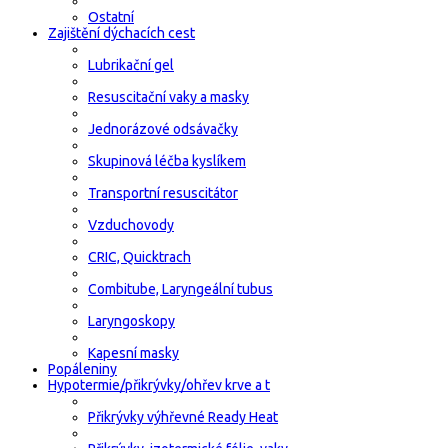
Ostatní
Zajištění dýchacích cest
Lubrikační gel
Resuscitační vaky a masky
Jednorázové odsávačky
Skupinová léčba kyslíkem
Transportní resuscitátor
Vzduchovody
CRIC, Quicktrach
Combitube, Laryngeální tubus
Laryngoskopy
Kapesní masky
Popáleniny
Hypotermie/přikrývky/ohřev krve a t
Přikrývky výhřevné Ready Heat