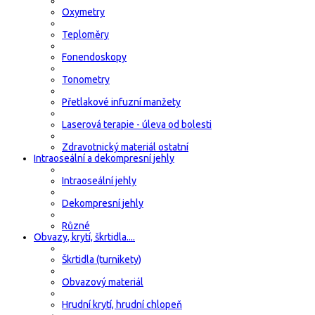
Oxymetry
Teploměry
Fonendoskopy
Tonometry
Přetlakové infuzní manžety
Laserová terapie - úleva od bolesti
Zdravotnický materiál ostatní
Intraoseální a dekompresní jehly
Intraoseální jehly
Dekompresní jehly
Různé
Obvazy, krytí, škrtidla....
Škrtidla (turnikety)
Obvazový materiál
Hrudní krytí, hrudní chlopeň