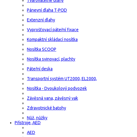
Tvarovatelné dlahy
Pánevní dlaha T-POD
Extenzní dlahy
Vyprošťovací páteřní fixace
Kompaktní skládací nosítka
Nosítka SCOOP
Nosítka svinovací, plachty
Páteřní deska
Transportní systém UT2000, EL2000,
Nosítka - Dvoukolový podvozek
Závěsná vana, závěsný vak
Zdravotnické batohy
Nůž, nůžky
Přístroje, AED
AED