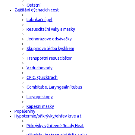
Ostatní
Zajištění dýchacích cest
Lubrikační gel
Resuscitační vaky a masky
Jednorázové odsávačky
Skupinová léčba kyslíkem
Transportní resuscitátor
Vzduchovody
CRIC, Quicktrach
Combitube, Laryngeální tubus
Laryngoskopy
Kapesní masky
Popáleniny
Hypotermie/přikrývky/ohřev krve a t
Přikrývky výhřevné Ready Heat