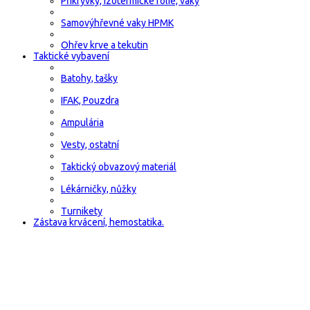
Přikrývky, izotermické fólie, vaky
Samovýhřevné vaky HPMK
Ohřev krve a tekutin
Taktické vybavení
Batohy, tašky
IFAK, Pouzdra
Ampulária
Vesty, ostatní
Taktický obvazový materiál
Lékárničky, nůžky
Turnikety
Zástava krvácení, hemostatika.