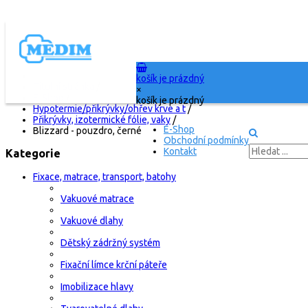
košík je prázdný
Titulní stránka
/
×
E-Shop
/
košík je prázdný
Hypotermie/přikrývky/ohřev krve a t
/
Přikrývky, izotermické fólie, vaky
/
E-Shop
Blizzard - pouzdro, černé
Obchodní podmínky
Kontakt
Kategorie
Fixace, matrace, transport, batohy
Vakuové matrace
Vakuové dlahy
Dětský zádržný systém
Fixační límce krční páteře
Imobilizace hlavy