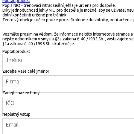
Poptat produkt
Popis
NIO - trénovací intraoseální jehla je určena pro dospělé.
Díky jednoduchosti jehly NIO pro dospělé je možné, aby se uživatel nauči
dolní končetině určené pro trénink.
Tento výrobek je určen pouze pro zaškolené zdravotníky, není určen a p
Vezměte prosím na vědomí, že informace na této internetové stránce a 
nejste odborníkem v smyslu §2a zákona č. 40 /1995 Sb. , vystavujete s
§2a zákona č. 40 /1995 Sb. skutečně je.
Poptat produkt
Jméno
Zadejte Vaše celé jméno!
Firma
Zadejte název firmy!
IČO
Neplatný vstup
Email