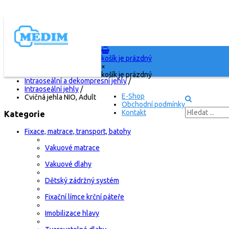
košík je prázdný
Titulní stránka
/
×
E-Shop
/
košík je prázdný
Intraoseální a dekompresní jehly
/
Intraoseální jehly
/
E-Shop
Cvičná jehla NIO, Adult
Obchodní podmínky
Kontakt
Kategorie
Fixace, matrace, transport, batohy
Vakuové matrace
Vakuové dlahy
Dětský zádržný systém
Fixační límce krční páteře
Imobilizace hlavy