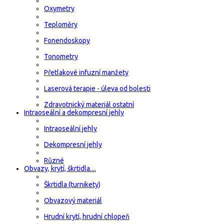
Oxymetry
Teploměry
Fonendoskopy
Tonometry
Přetlakové infuzní manžety
Laserová terapie - úleva od bolesti
Zdravotnický materiál ostatní
Intraoseální a dekompresní jehly
Intraoseální jehly
Dekompresní jehly
Různé
Obvazy, krytí, škrtidla....
Škrtidla (turnikety)
Obvazový materiál
Hrudní krytí, hrudní chlopeň