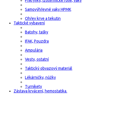
Přikrývky, izotermické fólie, vaky
Samovýhřevné vaky HPMK
Ohřev krve a tekutin
Taktické vybavení
Batohy, tašky
IFAK, Pouzdra
Ampulária
Vesty, ostatní
Taktický obvazový materiál
Lékárničky, nůžky
Turnikety
Zástava krvácení, hemostatika.