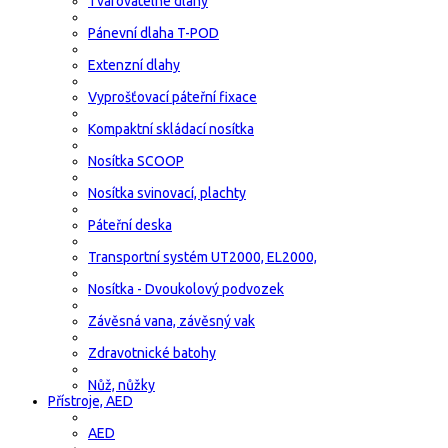
Tvarovatelné dlahy
Pánevní dlaha T-POD
Extenzní dlahy
Vyprošťovací páteřní fixace
Kompaktní skládací nosítka
Nosítka SCOOP
Nosítka svinovací, plachty
Páteřní deska
Transportní systém UT2000, EL2000,
Nosítka - Dvoukolový podvozek
Závěsná vana, závěsný vak
Zdravotnické batohy
Nůž, nůžky
Přístroje, AED
AED