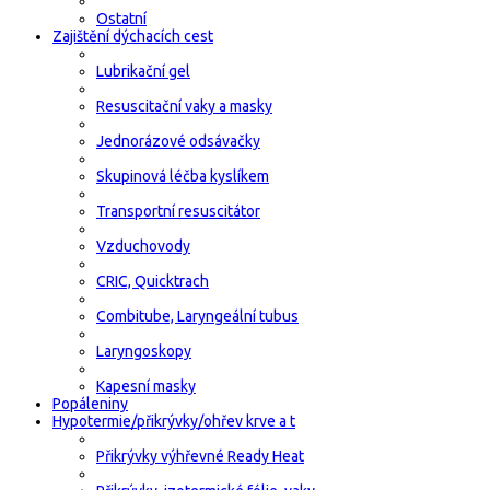
Ostatní
Zajištění dýchacích cest
Lubrikační gel
Resuscitační vaky a masky
Jednorázové odsávačky
Skupinová léčba kyslíkem
Transportní resuscitátor
Vzduchovody
CRIC, Quicktrach
Combitube, Laryngeální tubus
Laryngoskopy
Kapesní masky
Popáleniny
Hypotermie/přikrývky/ohřev krve a t
Přikrývky výhřevné Ready Heat