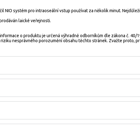
l NIO systém pro intraoseální vstup používat za několik minut. Nejdůležit
rodáván laické veřejnosti.
informace o produktu je určená výhradně odborníkům dle zákona č. 40/199
e riziku nesprávného porozumění obsahu těchto stránek. Zvažte proto, p