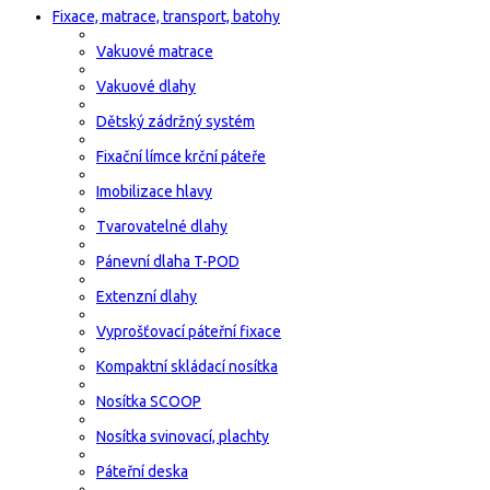
Fixace, matrace, transport, batohy
Vakuové matrace
Vakuové dlahy
Dětský zádržný systém
Fixační límce krční páteře
Imobilizace hlavy
Tvarovatelné dlahy
Pánevní dlaha T-POD
Extenzní dlahy
Vyprošťovací páteřní fixace
Kompaktní skládací nosítka
Nosítka SCOOP
Nosítka svinovací, plachty
Páteřní deska