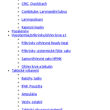
CRIC, Quicktrach
Combitube, Laryngeální tubus
Laryngoskopy
Kapesní masky
Popáleniny
Hypotermie/přikrývky/ohřev krve a t
Přikrývky výhřevné Ready Heat
Přikrývky, izotermické fólie, vaky
Samovýhřevné vaky HPMK
Ohřev krve a tekutin
Taktické vybavení
Batohy, tašky
IFAK, Pouzdra
Ampulária
Vesty, ostatní
Taktický obvazový materiál