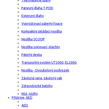
Tvarovatelné dlahy
Pánevní dlaha T-POD
Extenzní dlahy
Vyprošťovací páteřní fixace
Kompaktní skládací nosítka
Nosítka SCOOP
Nosítka svinovací, plachty
Páteřní deska
Transportní systém UT2000, EL2000,
Nosítka - Dvoukolový podvozek
Závěsná vana, závěsný vak
Zdravotnické batohy
Nůž, nůžky
Přístroje, AED
AED