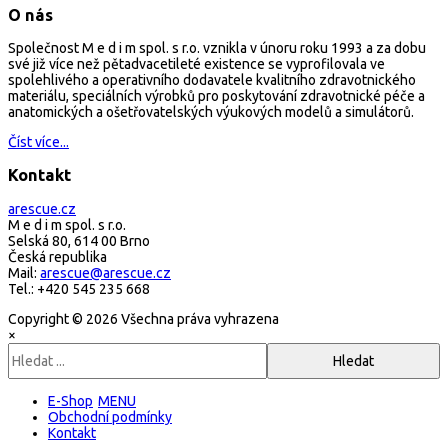
O nás
Společnost M e d i m spol. s r.o. vznikla v únoru roku 1993 a za dobu
své již více než pětadvacetileté existence se vyprofilovala ve
spolehlivého a operativního dodavatele kvalitního zdravotnického
materiálu, speciálních výrobků pro poskytování zdravotnické péče a
anatomických a ošetřovatelských výukových modelů a simulátorů.
Číst více...
Kontakt
arescue.cz
M e d i m spol. s r.o.
Selská 80, 614 00 Brno
Česká republika
Mail:
arescue@arescue.cz
Tel.: +420 545 235 668
Copyright © 2026 Všechna práva vyhrazena
×
E-Shop
Obchodní podmínky
Kontakt