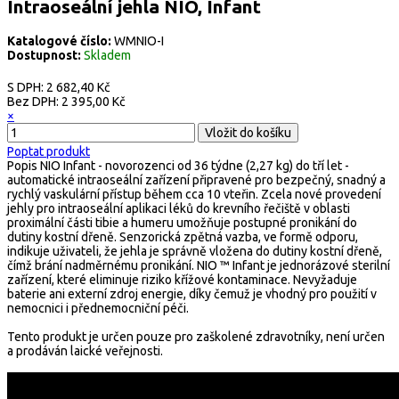
Intraoseální jehla NIO, Infant
Katalogové číslo:
WMNIO-I
Dostupnost:
Skladem
S DPH:
2 682,40 Kč
Bez DPH:
2 395,00 Kč
×
Poptat produkt
Popis
NIO Infant - novorozenci od 36 týdne (2,27 kg) do tří let -
automatické intraoseální zařízení připravené pro bezpečný, snadný a
rychlý vaskulární přístup během cca 10 vteřin. Zcela nové provedení
jehly pro intraoseální aplikaci léků do krevního řečiště v oblasti
proximální části tibie a humeru umožňuje postupné pronikání do
dutiny kostní dřeně. Senzorická zpětná vazba, ve formě odporu,
indikuje uživateli, že jehla je správně vložena do dutiny kostní dřeně,
čímž brání nadměrnému pronikání. NIO ™ Infant je jednorázové sterilní
zařízení, které eliminuje riziko křížové kontaminace. Nevyžaduje
baterie ani externí zdroj energie, díky čemuž je vhodný pro použití v
nemocnici i přednemocniční péči.
Tento produkt je určen pouze pro zaškolené zdravotníky, není určen
a prodáván laické veřejnosti.