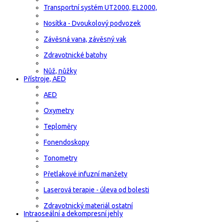
Transportní systém UT2000, EL2000,
Nosítka - Dvoukolový podvozek
Závěsná vana, závěsný vak
Zdravotnické batohy
Nůž, nůžky
Přístroje, AED
AED
Oxymetry
Teploměry
Fonendoskopy
Tonometry
Přetlakové infuzní manžety
Laserová terapie - úleva od bolesti
Zdravotnický materiál ostatní
Intraoseální a dekompresní jehly