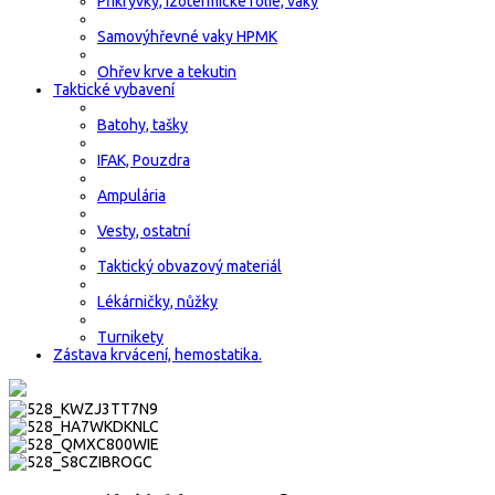
Přikrývky, izotermické fólie, vaky
Samovýhřevné vaky HPMK
Ohřev krve a tekutin
Taktické vybavení
Batohy, tašky
IFAK, Pouzdra
Ampulária
Vesty, ostatní
Taktický obvazový materiál
Lékárničky, nůžky
Turnikety
Zástava krvácení, hemostatika.