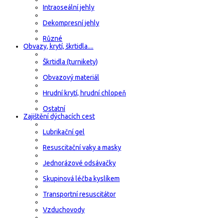
Intraoseální jehly
Dekompresní jehly
Různé
Obvazy, krytí, škrtidla....
Škrtidla (turnikety)
Obvazový materiál
Hrudní krytí, hrudní chlopeň
Ostatní
Zajištění dýchacích cest
Lubrikační gel
Resuscitační vaky a masky
Jednorázové odsávačky
Skupinová léčba kyslíkem
Transportní resuscitátor
Vzduchovody