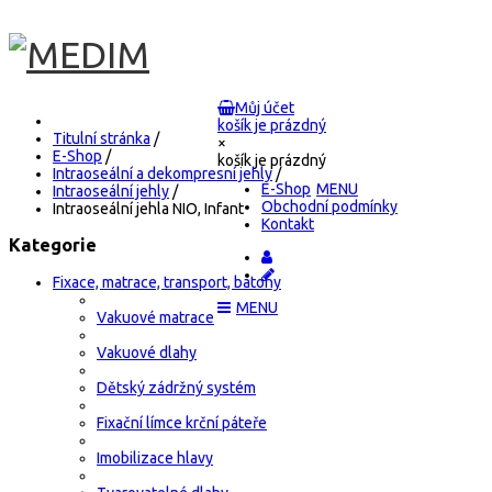
Můj účet
košík je prázdný
Titulní stránka
/
×
E-Shop
/
košík je prázdný
Intraoseální a dekompresní jehly
/
E-Shop
Intraoseální jehly
/
Obchodní podmínky
Intraoseální jehla NIO, Infant
Kontakt
Kategorie
Fixace, matrace, transport, batohy
Vakuové matrace
Vakuové dlahy
Dětský zádržný systém
Fixační límce krční páteře
Imobilizace hlavy