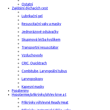
Ostatní
Zajištění dýchacích cest
Lubrikační gel
Resuscitační vaky a masky
Jednorázové odsávačky
Skupinová léčba kyslíkem
Transportní resuscitátor
Vzduchovody
CRIC, Quicktrach
Combitube, Laryngeální tubus
Laryngoskopy
Kapesní masky
Popáleniny
Hypotermie/přikrývky/ohřev krve a t
Přikrývky výhřevné Ready Heat