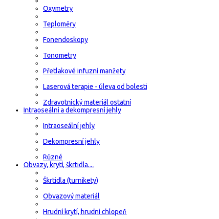
Oxymetry
Teploměry
Fonendoskopy
Tonometry
Přetlakové infuzní manžety
Laserová terapie - úleva od bolesti
Zdravotnický materiál ostatní
Intraoseální a dekompresní jehly
Intraoseální jehly
Dekompresní jehly
Různé
Obvazy, krytí, škrtidla....
Škrtidla (turnikety)
Obvazový materiál
Hrudní krytí, hrudní chlopeň