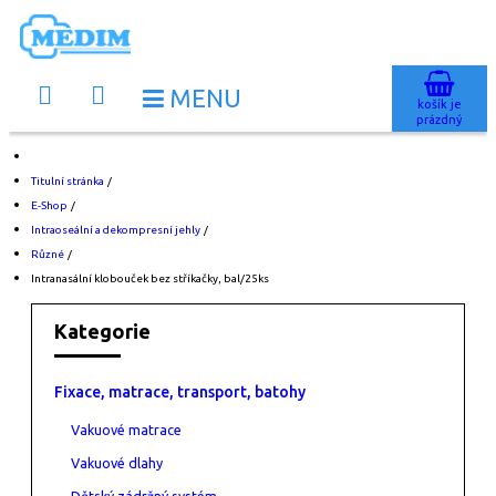
košík je
prázdný
Titulní stránka
/
E-Shop
/
Intraoseální a dekompresní jehly
/
Různé
/
Intranasální klobouček bez stříkačky, bal/25ks
Kategorie
Fixace, matrace, transport, batohy
Vakuové matrace
Vakuové dlahy
Dětský zádržný systém