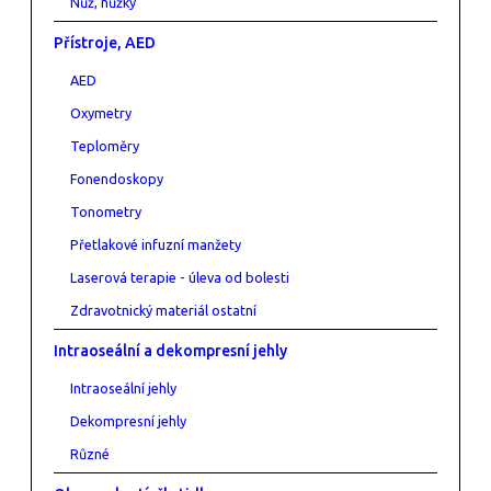
Nůž, nůžky
Přístroje, AED
AED
Oxymetry
Teploměry
Fonendoskopy
Tonometry
Přetlakové infuzní manžety
Laserová terapie - úleva od bolesti
Zdravotnický materiál ostatní
Intraoseální a dekompresní jehly
Intraoseální jehly
Dekompresní jehly
Různé