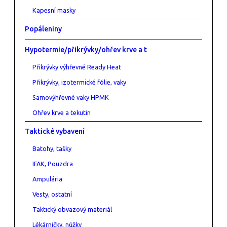
Kapesní masky
Popáleniny
Hypotermie/přikrývky/ohřev krve a t
Přikrývky výhřevné Ready Heat
Přikrývky, izotermické fólie, vaky
Samovýhřevné vaky HPMK
Ohřev krve a tekutin
Taktické vybavení
Batohy, tašky
IFAK, Pouzdra
Ampulária
Vesty, ostatní
Taktický obvazový materiál
Lékárničky, nůžky