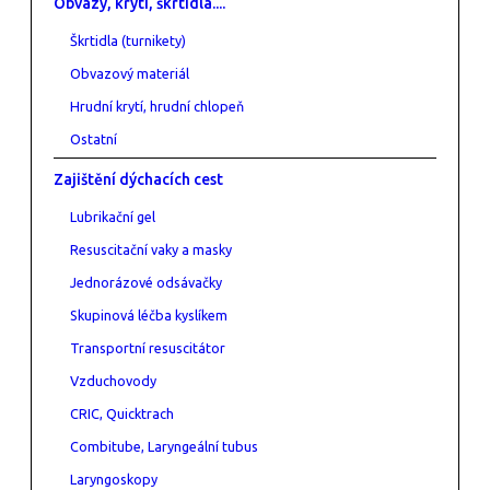
Obvazy, krytí, škrtidla....
Škrtidla (turnikety)
Obvazový materiál
Hrudní krytí, hrudní chlopeň
Ostatní
Zajištění dýchacích cest
Lubrikační gel
Resuscitační vaky a masky
Jednorázové odsávačky
Skupinová léčba kyslíkem
Transportní resuscitátor
Vzduchovody
CRIC, Quicktrach
Combitube, Laryngeální tubus
Laryngoskopy