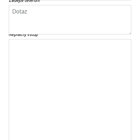
Zadejte telefon!
Dotaz
Neplatný vstup