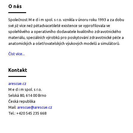
O nás
Společnost M e d i m spol. s r.o. vznikla v únoru roku 1993 a za dobu
své již více než pětadvacetileté existence se vyprofilovala ve
spolehlivého a operativního dodavatele kvalitního zdravotnického
materiálu, speciálních výrobků pro poskytování zdravotnické péče a
anatomických a ošetřovatelských výukových modelů a simulátorů.
Číst více...
Kontakt
arescue.cz
M e d i m spol. s r.o.
Selská 80, 614 00 Brno
Česká republika
Mail:
arescue@arescue.cz
Tel.: +420 545 235 668