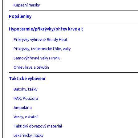
Kapesní masky
Popáleniny
Hypotermie/přikrývky/ohřev krve a t
Přikrývky výhřevné Ready Heat
Přikrývky, izotermické fólie, vaky
Samovýhřevné vaky HPMK
Ohřev krve a tekutin
Taktické vybavení
Batohy, tašky
IFAK, Pouzdra
Ampulária
Vesty, ostatní
Taktický obvazový materiál
Lékárničky, nůžky