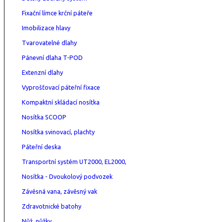
Fixační límce krční páteře
Imobilizace hlavy
Tvarovatelné dlahy
Pánevní dlaha T-POD
Extenzní dlahy
Vyprošťovací páteřní fixace
Kompaktní skládací nosítka
Nosítka SCOOP
Nosítka svinovací, plachty
Páteřní deska
Transportní systém UT2000, EL2000,
Nosítka - Dvoukolový podvozek
Závěsná vana, závěsný vak
Zdravotnické batohy
Nůž, nůžky