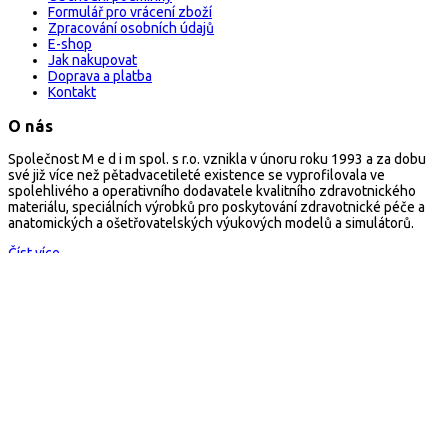
Formulář pro vrácení zboží
Zpracování osobních údajů
E-shop
Jak nakupovat
Doprava a platba
Kontakt
O nás
Společnost M e d i m spol. s r.o. vznikla v únoru roku 1993 a za dobu
své již více než pětadvacetileté existence se vyprofilovala ve
spolehlivého a operativního dodavatele kvalitního zdravotnického
materiálu, speciálních výrobků pro poskytování zdravotnické péče a
anatomických a ošetřovatelských výukových modelů a simulátorů.
Číst více...
Kontakt
arescue.cz
M e d i m spol. s r.o.
Selská 80, 614 00 Brno
Česká republika
Mail:
arescue@arescue.cz
Tel.: +420 545 235 668
Copyright © 2026 Všechna práva vyhrazena
×