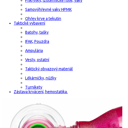
Přikrývky, izotermické fólie, vaky
Samovýhřevné vaky HPMK
Ohřev krve a tekutin
Taktické vybavení
Batohy, tašky
IFAK, Pouzdra
Ampulária
Vesty, ostatní
Taktický obvazový materiál
Lékárničky, nůžky
Turnikety
Zástava krvácení, hemostatika.