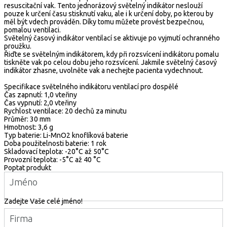
resuscitační vak. Tento jednorázový světelný indikátor neslouží
pouze k určení času stisknutí vaku, ale i k určení doby, po kterou by
měl být vdech prováděn. Díky tomu můžete provést bezpečnou,
pomalou ventilaci.
Světelný časový indikátor ventilací se aktivuje po vyjmutí ochranného
proužku.
Řiďte se světelným indikátorem, kdy při rozsvícení indikátoru pomalu
tiskněte vak po celou dobu jeho rozsvícení. Jakmile světelný časový
indikátor zhasne, uvolněte vak a nechejte pacienta vydechnout.
Specifikace světelného indikátoru ventilací pro dospělé
Čas zapnutí: 1,0 vteřiny
Čas vypnutí: 2,0 vteřiny
Rychlost ventilace: 20 dechů za minutu
Průměr: 30 mm
Hmotnost: 3,6 g
Typ baterie: Li-MnO2 knoflíková baterie
Doba použitelnosti baterie: 1 rok
Skladovací teplota: -20°C až 50°C
Provozní teplota: -5°C až 40 °C
Poptat produkt
Jméno
Zadejte Vaše celé jméno!
Firma