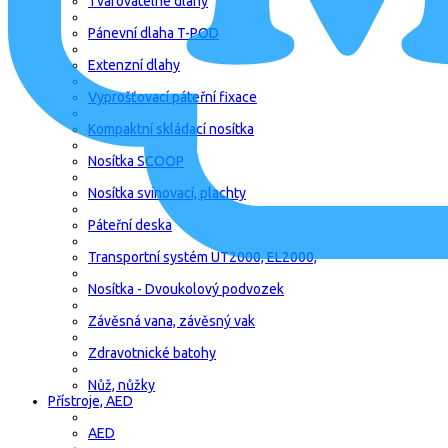
Tvarovatelné dlahy
Pánevní dlaha T-POD
Extenzní dlahy
Vyprošťovací páteřní fixace
Kompaktní skládací nosítka
Nosítka SCOOP
Nosítka svinovací, plachty
Páteřní deska
Transportní systém UT2000, EL2000,
Nosítka - Dvoukolový podvozek
Závěsná vana, závěsný vak
Zdravotnické batohy
Nůž, nůžky
Přístroje, AED
AED