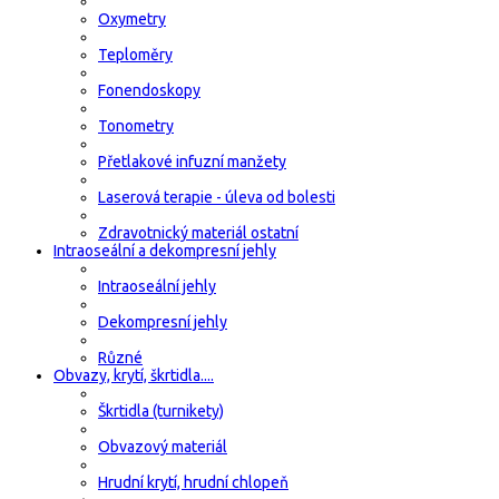
Oxymetry
Teploměry
Fonendoskopy
Tonometry
Přetlakové infuzní manžety
Laserová terapie - úleva od bolesti
Zdravotnický materiál ostatní
Intraoseální a dekompresní jehly
Intraoseální jehly
Dekompresní jehly
Různé
Obvazy, krytí, škrtidla....
Škrtidla (turnikety)
Obvazový materiál
Hrudní krytí, hrudní chlopeň