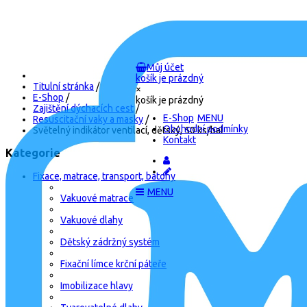
Můj účet
košík je prázdný
Titulní stránka
/
×
E-Shop
/
košík je prázdný
Zajištění dýchacích cest
/
E-Shop
Resuscitační vaky a masky
/
Obchodní podmínky
Světelný indikátor ventilací, dětský, 50 ks/bal
Kontakt
Kategorie
Fixace, matrace, transport, batohy
Vakuové matrace
Vakuové dlahy
Dětský zádržný systém
Fixační límce krční páteře
Imobilizace hlavy