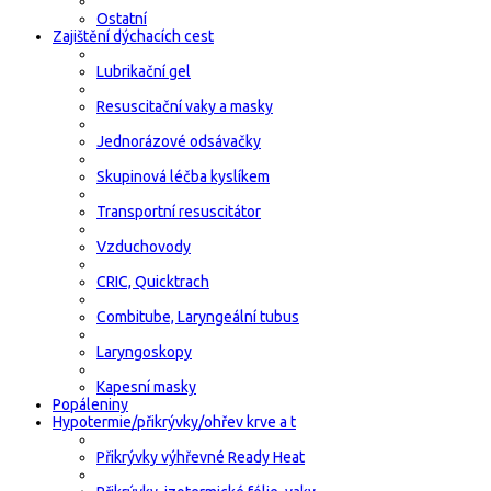
Ostatní
Zajištění dýchacích cest
Lubrikační gel
Resuscitační vaky a masky
Jednorázové odsávačky
Skupinová léčba kyslíkem
Transportní resuscitátor
Vzduchovody
CRIC, Quicktrach
Combitube, Laryngeální tubus
Laryngoskopy
Kapesní masky
Popáleniny
Hypotermie/přikrývky/ohřev krve a t
Přikrývky výhřevné Ready Heat