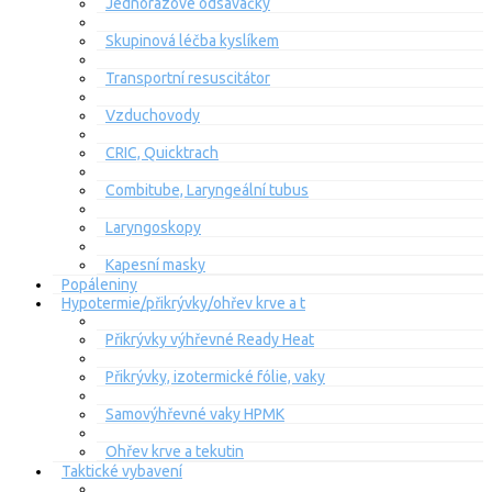
Jednorázové odsávačky
Skupinová léčba kyslíkem
Transportní resuscitátor
Vzduchovody
CRIC, Quicktrach
Combitube, Laryngeální tubus
Laryngoskopy
Kapesní masky
Popáleniny
Hypotermie/přikrývky/ohřev krve a t
Přikrývky výhřevné Ready Heat
Přikrývky, izotermické fólie, vaky
Samovýhřevné vaky HPMK
Ohřev krve a tekutin
Taktické vybavení