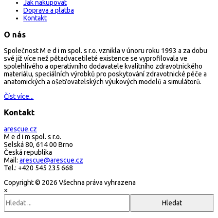
Jak nakupovat
Doprava a platba
Kontakt
O nás
Společnost M e d i m spol. s r.o. vznikla v únoru roku 1993 a za dobu
své již více než pětadvacetileté existence se vyprofilovala ve
spolehlivého a operativního dodavatele kvalitního zdravotnického
materiálu, speciálních výrobků pro poskytování zdravotnické péče a
anatomických a ošetřovatelských výukových modelů a simulátorů.
Číst více...
Kontakt
arescue.cz
M e d i m spol. s r.o.
Selská 80, 614 00 Brno
Česká republika
Mail:
arescue@arescue.cz
Tel.: +420 545 235 668
Copyright © 2026 Všechna práva vyhrazena
×