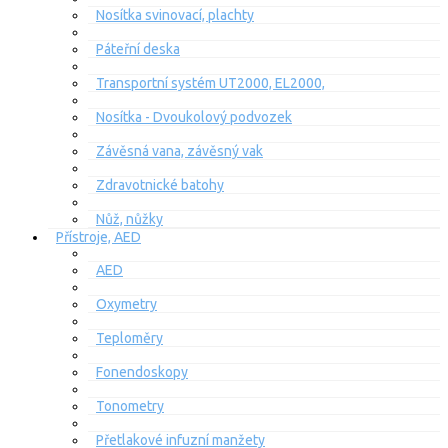
Nosítka svinovací, plachty
Páteřní deska
Transportní systém UT2000, EL2000,
Nosítka - Dvoukolový podvozek
Závěsná vana, závěsný vak
Zdravotnické batohy
Nůž, nůžky
Přístroje, AED
AED
Oxymetry
Teploměry
Fonendoskopy
Tonometry
Přetlakové infuzní manžety