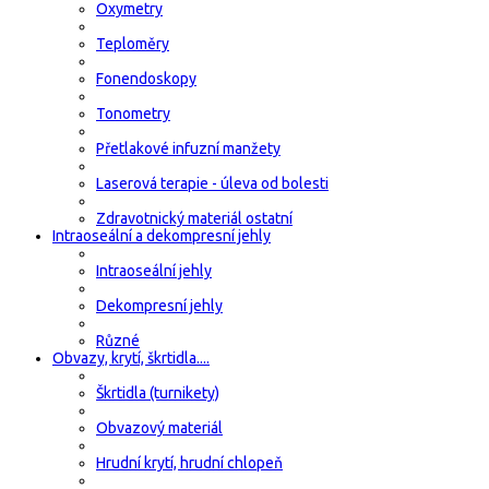
Oxymetry
Teploměry
Fonendoskopy
Tonometry
Přetlakové infuzní manžety
Laserová terapie - úleva od bolesti
Zdravotnický materiál ostatní
Intraoseální a dekompresní jehly
Intraoseální jehly
Dekompresní jehly
Různé
Obvazy, krytí, škrtidla....
Škrtidla (turnikety)
Obvazový materiál
Hrudní krytí, hrudní chlopeň