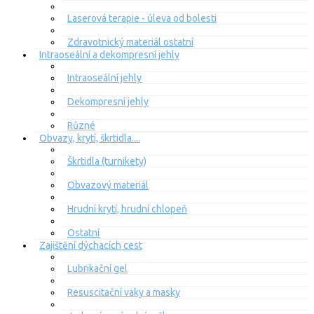
Laserová terapie - úleva od bolesti
Zdravotnický materiál ostatní
Intraoseální a dekompresní jehly
Intraoseální jehly
Dekompresní jehly
Různé
Obvazy, krytí, škrtidla....
Škrtidla (turnikety)
Obvazový materiál
Hrudní krytí, hrudní chlopeň
Ostatní
Zajištění dýchacích cest
Lubrikační gel
Resuscitační vaky a masky