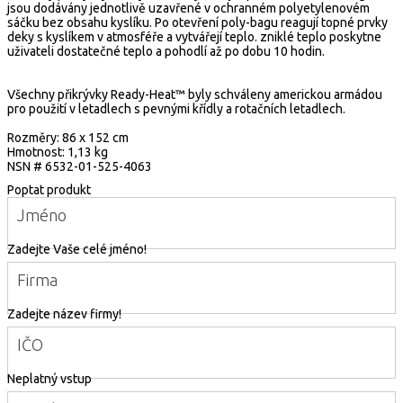
jsou dodávány jednotlivě uzavřené v ochranném polyetylenovém
sáčku bez obsahu kyslíku. Po otevření poly-bagu reagují topné prvky
deky s kyslíkem v atmosféře a vytvářejí teplo. zniklé teplo poskytne
uživateli dostatečné teplo a pohodlí až po dobu 10 hodin.
Všechny přikrývky Ready-Heat™ byly schváleny americkou armádou
pro použití v letadlech s pevnými křídly a rotačních letadlech.
Rozměry: 86 x 152 cm
Hmotnost: 1,13 kg
NSN # 6532-01-525-4063
Poptat produkt
Jméno
Zadejte Vaše celé jméno!
Firma
Zadejte název firmy!
IČO
Neplatný vstup