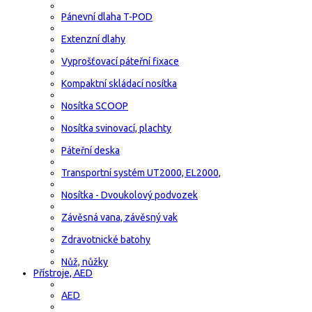
Pánevní dlaha T-POD
Extenzní dlahy
Vyprošťovací páteřní fixace
Kompaktní skládací nosítka
Nosítka SCOOP
Nosítka svinovací, plachty
Páteřní deska
Transportní systém UT2000, EL2000,
Nosítka - Dvoukolový podvozek
Závěsná vana, závěsný vak
Zdravotnické batohy
Nůž, nůžky
Přístroje, AED
AED