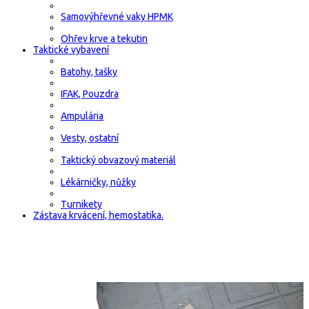
Samovýhřevné vaky HPMK
Ohřev krve a tekutin
Taktické vybavení
Batohy, tašky
IFAK, Pouzdra
Ampulária
Vesty, ostatní
Taktický obvazový materiál
Lékárničky, nůžky
Turnikety
Zástava krvácení, hemostatika.