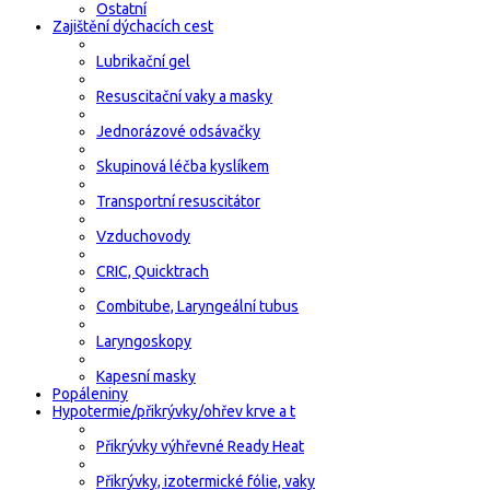
Ostatní
Zajištění dýchacích cest
Lubrikační gel
Resuscitační vaky a masky
Jednorázové odsávačky
Skupinová léčba kyslíkem
Transportní resuscitátor
Vzduchovody
CRIC, Quicktrach
Combitube, Laryngeální tubus
Laryngoskopy
Kapesní masky
Popáleniny
Hypotermie/přikrývky/ohřev krve a t
Přikrývky výhřevné Ready Heat
Přikrývky, izotermické fólie, vaky