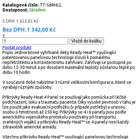
Katalogové číslo:
TT-S6RHLG
Dostupnost:
Skladem
S DPH:
1 623,82 Kč
Bez DPH:
1 342,00 Kč
×
Poptat produkt
Popis
Jednorázové vyhřívané deky Ready-Heat™ využívající
patentovanou panelovou technologii slouží k pomalému
nepřetržitému a konzistentnímu zahřívání. Zahřívají se postupně po
dobu 15-30 minut a po dosažení maximální teploty zůstanou teplé po
dobu 10 hodin.
V současné době nabízíme 3 různé velikostní konfigurace, které se
vyrábějí různými způsoby.
Přikrývky Ready-Heat 4 Panel se používají jako pomůcka při léčbě
podchlazení, šoku a traumatu pacienta. Díky vysoké pevnosti v tahu je
lze použít jako evakuační podložku (v případě potřeby) a unesou
osobu o hmotnosti až 250 kg. Přikrývky se 4 i 6 panely jsou podle
amerického vojenského protokolu používány při transportu
zraněných vojáků a přikrývku Ready-Heat™ se 4 panely nosí každý
zdravotník americké armády.
Všechny přikrývky Ready-Heat™ využívající panelovou technologii