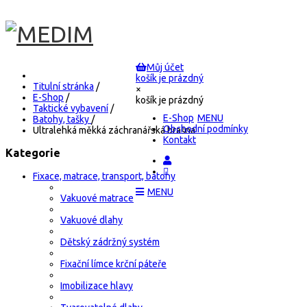
Můj účet
košík je prázdný
Titulní stránka
/
×
E-Shop
/
košík je prázdný
Taktické vybavení
/
E-Shop
Batohy, tašky
/
Obchodní podmínky
Ultralehká měkká záchranářská brašna
Kontakt
Kategorie
Fixace, matrace, transport, batohy
Vakuové matrace
Vakuové dlahy
Dětský zádržný systém
Fixační límce krční páteře
Imobilizace hlavy