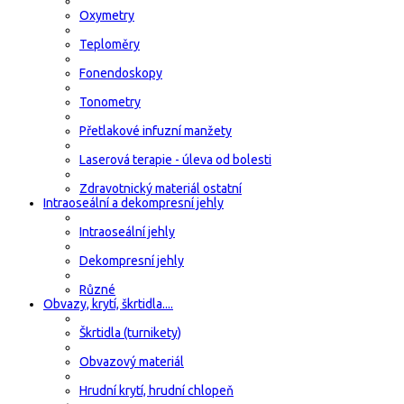
Oxymetry
Teploměry
Fonendoskopy
Tonometry
Přetlakové infuzní manžety
Laserová terapie - úleva od bolesti
Zdravotnický materiál ostatní
Intraoseální a dekompresní jehly
Intraoseální jehly
Dekompresní jehly
Různé
Obvazy, krytí, škrtidla....
Škrtidla (turnikety)
Obvazový materiál
Hrudní krytí, hrudní chlopeň