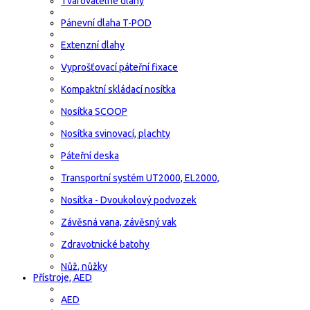
Tvarovatelné dlahy
Pánevní dlaha T-POD
Extenzní dlahy
Vyprošťovací páteřní fixace
Kompaktní skládací nosítka
Nosítka SCOOP
Nosítka svinovací, plachty
Páteřní deska
Transportní systém UT2000, EL2000,
Nosítka - Dvoukolový podvozek
Závěsná vana, závěsný vak
Zdravotnické batohy
Nůž, nůžky
Přístroje, AED
AED