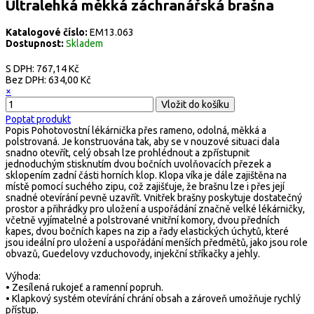
Ultralehká měkká záchranářská brašna
Katalogové číslo:
EM13.063
Dostupnost:
Skladem
S DPH:
767,14 Kč
Bez DPH:
634,00 Kč
×
Poptat produkt
Popis
Pohotovostní lékárnička přes rameno, odolná, měkká a
polstrovaná. Je konstruována tak, aby se v nouzové situaci dala
snadno otevřít, celý obsah lze prohlédnout a zpřístupnit
jednoduchým stisknutím dvou bočních uvolňovacích přezek a
sklopením zadní části horních klop. Klopa víka je dále zajištěna na
místě pomocí suchého zipu, což zajišťuje, že brašnu lze i přes její
snadné otevírání pevně uzavřít. Vnitřek brašny poskytuje dostatečný
prostor a přihrádky pro uložení a uspořádání značně velké lékárničky,
včetně vyjímatelné a polstrované vnitřní komory, dvou předních
kapes, dvou bočních kapes na zip a řady elastických úchytů, které
jsou ideální pro uložení a uspořádání menších předmětů, jako jsou role
obvazů, Guedelovy vzduchovody, injekční stříkačky a jehly.
Výhoda:
• Zesílená rukojeť a ramenní popruh.
• Klapkový systém otevírání chrání obsah a zároveň umožňuje rychlý
přístup.