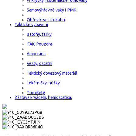
Přikrývky, izotermické fólie, vaky
Samovýhřevné vaky HPMK
Ohřev krve a tekutin
Taktické vybavení
Batohy, tašky
IFAK, Pouzdra
Ampulária
Vesty, ostatní
Taktický obvazový materiál
Lékárničky, nůžky
Turnikety
Zástava krvácení, hemostatika.