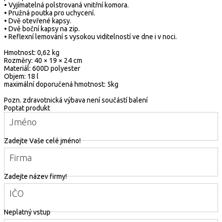
• Vyjímatelná polstrovaná vnitřní komora.
• Pružná poutka pro uchycení.
• Dvě otevřené kapsy.
• Dvě boční kapsy na zip.
• Reflexní lemování s vysokou viditelností ve dne i v noci.
Hmotnost: 0,62 kg
Rozměry: 40 × 19 × 24 cm
Materiál: 600D polyester
Objem: 18 l
maximální doporučená hmotnost: 5kg
Pozn. zdravotnická výbava není součástí balení
Poptat produkt
Jméno
Zadejte Vaše celé jméno!
Firma
Zadejte název firmy!
IČO
Neplatný vstup