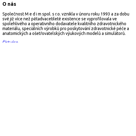
O nás
Společnost M e d i m spol. s r.o. vznikla v únoru roku 1993 a za dobu
své již více než pětadvacetileté existence se vyprofilovala ve
spolehlivého a operativního dodavatele kvalitního zdravotnického
materiálu, speciálních výrobků pro poskytování zdravotnické péče a
anatomických a ošetřovatelských výukových modelů a simulátorů.
Číst více...
Kontakt
arescue.cz
M e d i m spol. s r.o.
Selská 80, 614 00 Brno
Česká republika
Mail:
arescue@arescue.cz
Tel.: +420 545 235 668
Copyright © 2026 Všechna práva vyhrazena
×
E-Shop
Obchodní podmínky
Kontakt