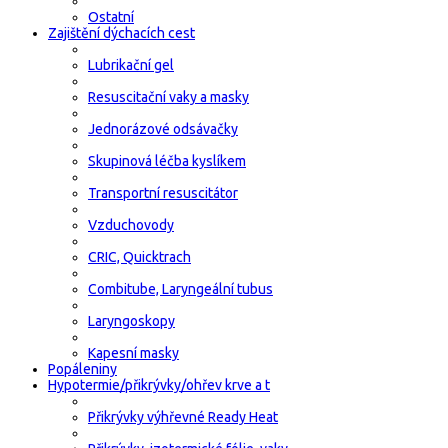
Ostatní
Zajištění dýchacích cest
Lubrikační gel
Resuscitační vaky a masky
Jednorázové odsávačky
Skupinová léčba kyslíkem
Transportní resuscitátor
Vzduchovody
CRIC, Quicktrach
Combitube, Laryngeální tubus
Laryngoskopy
Kapesní masky
Popáleniny
Hypotermie/přikrývky/ohřev krve a t
Přikrývky výhřevné Ready Heat