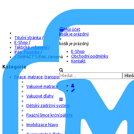
Můj účet
košík je prázdný
Titulní stránka
/
×
E-Shop
/
košík je prázdný
Taktické vybavení
/
E-Shop
IFAK, Pouzdra
/
Obchodní podmínky
COMPACT’S IFAK, červená
Kontakt
Kategorie
Fixace, matrace, transport, batohy
Vakuové matrace
Vakuové dlahy
Dětský zádržný systém
Fixační límce krční páteře
Imobilizace hlavy