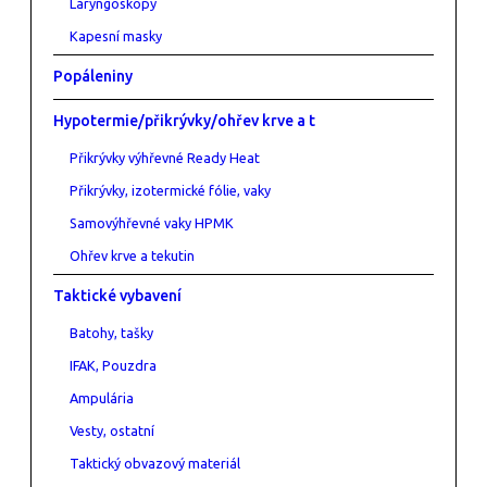
Laryngoskopy
Kapesní masky
Popáleniny
Hypotermie/přikrývky/ohřev krve a t
Přikrývky výhřevné Ready Heat
Přikrývky, izotermické fólie, vaky
Samovýhřevné vaky HPMK
Ohřev krve a tekutin
Taktické vybavení
Batohy, tašky
IFAK, Pouzdra
Ampulária
Vesty, ostatní
Taktický obvazový materiál