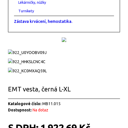
Lékárničky, nůžky
Turnikety
Zástava krvácení, hemostatika.
EMT vesta, černá L-XL
Katalogové číslo:
MB11.015
Dostupnost:
Na dotaz
S DPH:
1 922,69 Kč