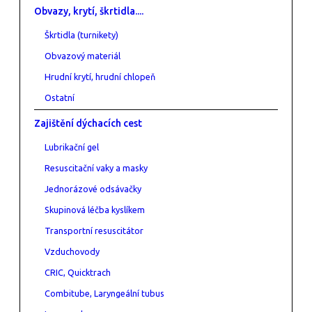
Obvazy, krytí, škrtidla....
Škrtidla (turnikety)
Obvazový materiál
Hrudní krytí, hrudní chlopeň
Ostatní
Zajištění dýchacích cest
Lubrikační gel
Resuscitační vaky a masky
Jednorázové odsávačky
Skupinová léčba kyslíkem
Transportní resuscitátor
Vzduchovody
CRIC, Quicktrach
Combitube, Laryngeální tubus