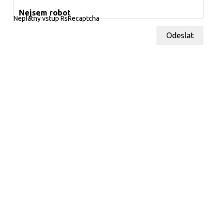
Nejsem robot
Neplatný vstup RsRecaptcha
Odeslat