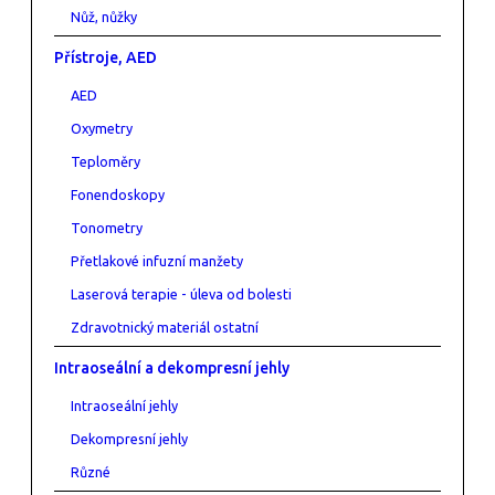
Nůž, nůžky
Přístroje, AED
AED
Oxymetry
Teploměry
Fonendoskopy
Tonometry
Přetlakové infuzní manžety
Laserová terapie - úleva od bolesti
Zdravotnický materiál ostatní
Intraoseální a dekompresní jehly
Intraoseální jehly
Dekompresní jehly
Různé