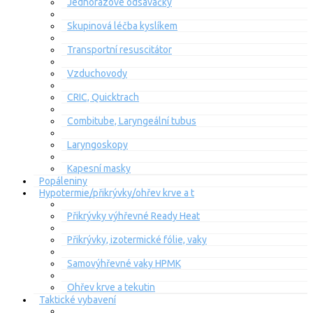
Jednorázové odsávačky
Skupinová léčba kyslíkem
Transportní resuscitátor
Vzduchovody
CRIC, Quicktrach
Combitube, Laryngeální tubus
Laryngoskopy
Kapesní masky
Popáleniny
Hypotermie/přikrývky/ohřev krve a t
Přikrývky výhřevné Ready Heat
Přikrývky, izotermické fólie, vaky
Samovýhřevné vaky HPMK
Ohřev krve a tekutin
Taktické vybavení