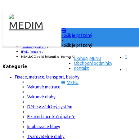
košík je prázdný
Titulní stránka
/
×
E-Shop
/
košík je prázdný
Taktické vybavení
/
IFAK, Pouzdra
/
HEAL&GO velká lékárnička, formát A4
E-Shop
Obchodní podmínky
Kategorie
Kontakt
Fixace, matrace, transport, batohy
Vakuové matrace
Vakuové dlahy
Dětský zádržný systém
Fixační límce krční páteře
Imobilizace hlavy
Tvarovatelné dlahy