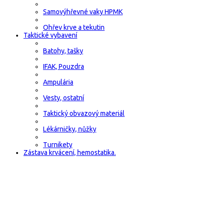
Samovýhřevné vaky HPMK
Ohřev krve a tekutin
Taktické vybavení
Batohy, tašky
IFAK, Pouzdra
Ampulária
Vesty, ostatní
Taktický obvazový materiál
Lékárničky, nůžky
Turnikety
Zástava krvácení, hemostatika.