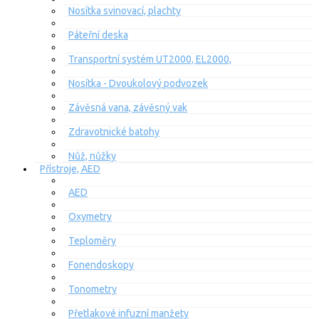
Nosítka svinovací, plachty
Páteřní deska
Transportní systém UT2000, EL2000,
Nosítka - Dvoukolový podvozek
Závěsná vana, závěsný vak
Zdravotnické batohy
Nůž, nůžky
Přístroje, AED
AED
Oxymetry
Teploměry
Fonendoskopy
Tonometry
Přetlakové infuzní manžety