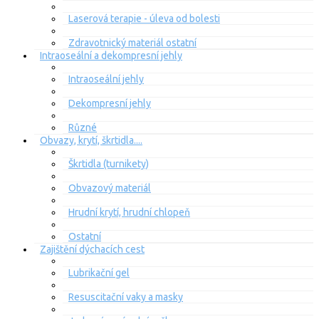
Laserová terapie - úleva od bolesti
Zdravotnický materiál ostatní
Intraoseální a dekompresní jehly
Intraoseální jehly
Dekompresní jehly
Různé
Obvazy, krytí, škrtidla....
Škrtidla (turnikety)
Obvazový materiál
Hrudní krytí, hrudní chlopeň
Ostatní
Zajištění dýchacích cest
Lubrikační gel
Resuscitační vaky a masky