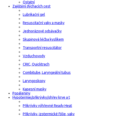
Ostatní
Zajištění dýchacích cest
Lubrikační gel
Resuscitační vaky a masky
Jednorázové odsávačky
Skupinová léčba kyslíkem
Transportní resuscitátor
Vzduchovody
CRIC, Quicktrach
Combitube, Laryngeální tubus
Laryngoskopy
Kapesní masky
Popáleniny
Hypotermie/přikrývky/ohřev krve a t
Přikrývky výhřevné Ready Heat
Přikrývky, izotermické fólie, vaky