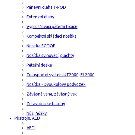
Pánevní dlaha T-POD
Extenzní dlahy
Vyprošťovací páteřní fixace
Kompaktní skládací nosítka
Nosítka SCOOP
Nosítka svinovací, plachty
Páteřní deska
Transportní systém UT2000, EL2000,
Nosítka - Dvoukolový podvozek
Závěsná vana, závěsný vak
Zdravotnické batohy
Nůž, nůžky
Přístroje, AED
AED