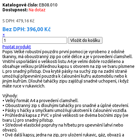
Katalogové číslo:
EB08.010
Dostupnost:
Na dotaz
S DPH:
479,16 Kč
Bez DPH:
396,00 Kč
×
Poptat produkt
Popis
Velké robustní pouzdro první pomoci je vyrobeno z odolné
tkaniny, má oboustranný zip po celé délce a je v provedení clamshell.
Vnitřní uspořádání o velikosti listu A4 je velmi dobře rozděleno a
obsahuje velkou průhlednou kapsu s otvorem na zip ve tvaru písmene
L pro snadný přístup. Dva kryté pásky na suchý zip na zadní straně
umožňují připevnění pouzdra k čalounění kufru automobilu nebo k
jiným kufrům. Dlouhé taháčky zipu zajišťují snadné uchopení, i když
máte ruce v rukavicích.
Výhody:
• Velký formát A4 a provedení clamshell.
• Oboustranný zip s dlouhými taháčky pro snadné a úplné otevření.
• Pásky s háčky a smyčkami umožňují ukotvení k čalounění vozidla.
• Průhledná kapsa z PVC v plné velikosti se dvěma bočními zipy (ve
tvaru L) pro snadný přístup.
• Středové elastické popruhy na hřbetu pro upevnění lahví nebo
obvazů.
• Dvě další kapsy, jedna na zip, pro uložení rukavic, gáz, obvazů a