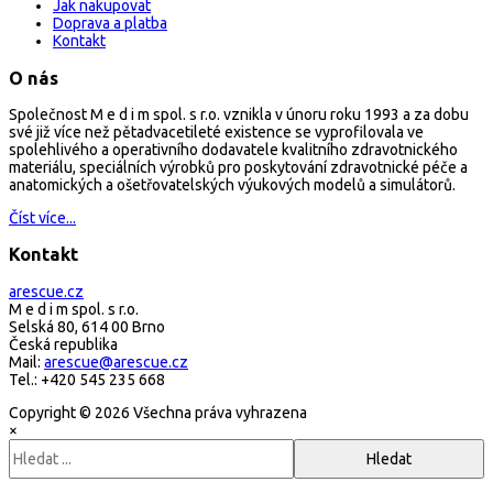
Jak nakupovat
Doprava a platba
Kontakt
O nás
Společnost M e d i m spol. s r.o. vznikla v únoru roku 1993 a za dobu
své již více než pětadvacetileté existence se vyprofilovala ve
spolehlivého a operativního dodavatele kvalitního zdravotnického
materiálu, speciálních výrobků pro poskytování zdravotnické péče a
anatomických a ošetřovatelských výukových modelů a simulátorů.
Číst více...
Kontakt
arescue.cz
M e d i m spol. s r.o.
Selská 80, 614 00 Brno
Česká republika
Mail:
arescue@arescue.cz
Tel.: +420 545 235 668
Copyright © 2026 Všechna práva vyhrazena
×