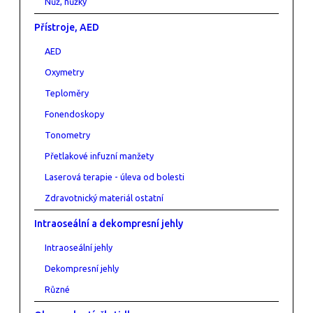
Nůž, nůžky
Přístroje, AED
AED
Oxymetry
Teploměry
Fonendoskopy
Tonometry
Přetlakové infuzní manžety
Laserová terapie - úleva od bolesti
Zdravotnický materiál ostatní
Intraoseální a dekompresní jehly
Intraoseální jehly
Dekompresní jehly
Různé