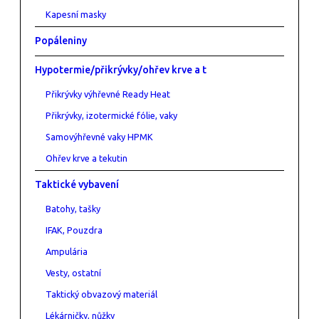
Kapesní masky
Popáleniny
Hypotermie/přikrývky/ohřev krve a t
Přikrývky výhřevné Ready Heat
Přikrývky, izotermické fólie, vaky
Samovýhřevné vaky HPMK
Ohřev krve a tekutin
Taktické vybavení
Batohy, tašky
IFAK, Pouzdra
Ampulária
Vesty, ostatní
Taktický obvazový materiál
Lékárničky, nůžky