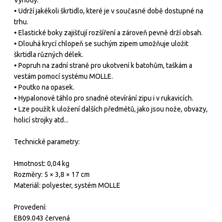
• Udrží jakékoli škrtidlo, které je v současné době dostupné na
trhu.
• Elastické boky zajišťují rozšíření a zároveň pevně drží obsah.
• Dlouhá krycí chlopeň se suchým zipem umožňuje uložit
škrtidla různých délek.
• Popruh na zadní straně pro ukotvení k batohům, taškám a
vestám pomocí systému MOLLE.
• Poutko na opasek.
• Hypalonové táhlo pro snadné otevírání zipu i v rukavicích.
• Lze použít k uložení dalších předmětů, jako jsou nože, obvazy,
holicí strojky atd...
Technické parametry:
Hmotnost: 0,04 kg
Rozměry: 5 × 3,8 × 17 cm
Materiál: polyester, systém MOLLE
Provedení:
EB09.043 červená