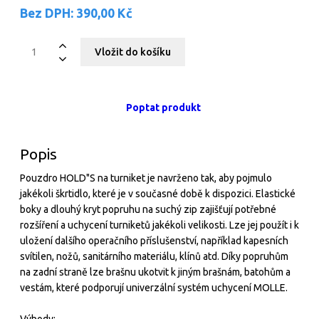
Bez DPH:
390,00 Kč
Poptat produkt
Popis
Pouzdro HOLD"S na turniket je navrženo tak, aby pojmulo
jakékoli škrtidlo, které je v současné době k dispozici. Elastické
boky a dlouhý kryt popruhu na suchý zip zajišťují potřebné
rozšíření a uchycení turniketů jakékoli velikosti. Lze jej použít i k
uložení dalšího operačního příslušenství, například kapesních
svítilen, nožů, sanitárního materiálu, klínů atd. Díky popruhům
na zadní straně lze brašnu ukotvit k jiným brašnám, batohům a
vestám, které podporují univerzální systém uchycení MOLLE.
Výhody: