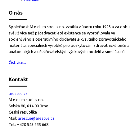
O nás
Společnost M e d i m spol. s r.o. vznikla v únoru roku 1993 a za dobu
své již více než pětadvacetileté existence se vyprofilovala ve
spolehlivého a operativního dodavatele kvalitního zdravotnického
materiálu, speciálních výrobků pro poskytování zdravotnické péče a
anatomických a ošetřovatelských výukových modelů a simulátorů.
Číst více...
Kontakt
arescue.cz
M e d i m spol. s r.o.
Selská 80, 614 00 Brno
Česká republika
Mail:
arescue@arescue.cz
Tel.: +420 545 235 668