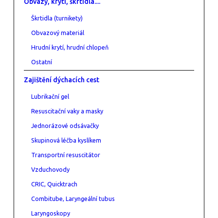
Obvazy, krytí, škrtidla....
Škrtidla (turnikety)
Obvazový materiál
Hrudní krytí, hrudní chlopeň
Ostatní
Zajištění dýchacích cest
Lubrikační gel
Resuscitační vaky a masky
Jednorázové odsávačky
Skupinová léčba kyslíkem
Transportní resuscitátor
Vzduchovody
CRIC, Quicktrach
Combitube, Laryngeální tubus
Laryngoskopy