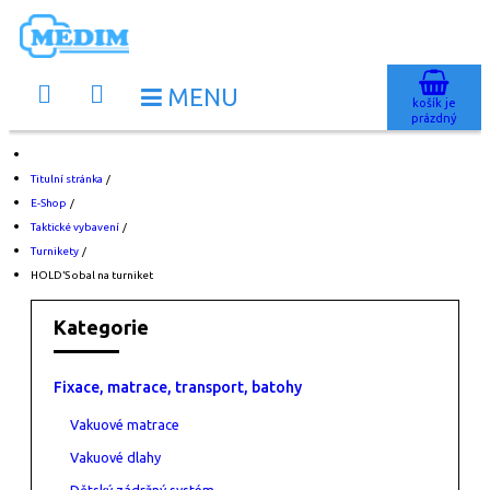
košík je
prázdný
Titulní stránka
/
E-Shop
/
Taktické vybavení
/
Turnikety
/
HOLD’S obal na turniket
Kategorie
Fixace, matrace, transport, batohy
Vakuové matrace
Vakuové dlahy
Dětský zádržný systém