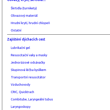
Škrtidla (turnikety)
Obvazový materiál
Hrudní krytí, hrudní chlopeň
Ostatní
Zajištění dýchacích cest
Lubrikační gel
Resuscitační vaky a masky
Jednorázové odsávačky
Skupinová léčba kyslíkem
Transportní resuscitátor
Vzduchovody
CRIC, Quicktrach
Combitube, Laryngeální tubus
Laryngoskopy