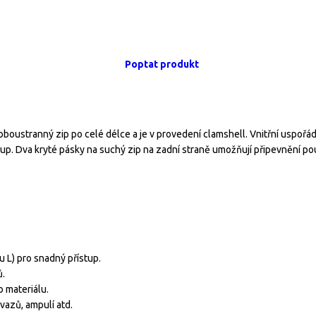
Poptat produkt
boustranný zip po celé délce a je v provedení clamshell. Vnitřní uspořádá
up. Dva kryté pásky na suchý zip na zadní straně umožňují připevnění p
u L) pro snadný přístup.
ů.
o materiálu.
bvazů, ampulí atd.