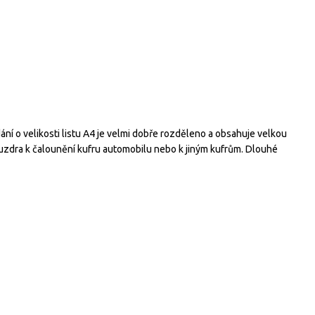
ní o velikosti listu A4 je velmi dobře rozděleno a obsahuje velkou
ouzdra k čalounění kufru automobilu nebo k jiným kufrům. Dlouhé