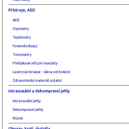
Přístroje, AED
AED
Oxymetry
Teploměry
Fonendoskopy
Tonometry
Přetlakové infuzní manžety
Laserová terapie - úleva od bolesti
Zdravotnický materiál ostatní
Intraoseální a dekompresní jehly
Intraoseální jehly
Dekompresní jehly
Různé
Obvazy, krytí, škrtidla....