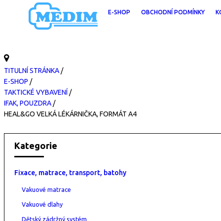
E-SHOP
OBCHODNÍ PODMÍNKY
K
TITULNÍ STRÁNKA
/
E-SHOP
/
TAKTICKÉ VYBAVENÍ
/
IFAK, POUZDRA
/
HEAL&GO VELKÁ LÉKÁRNIČKA, FORMÁT A4
Kategorie
Fixace, matrace, transport, batohy
Vakuové matrace
Vakuové dlahy
Dětský zádržný systém