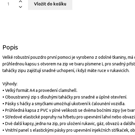
Popis
Velké robustní pouzdro první pomoci je vyrobeno z odolné tkaniny, má o
průhlednou kapsu s otvorem na zip ve tvaru písmene L pro snadný příst
taháčky zipu zajišťují snadné uchopení, i když máte ruce v rukavicích.
Výhody:
• Velký formát A4 a provedení clamshell.
• Oboustranný zip s dlouhými taháčky pro snadné a úplné otevření.
• Pásky s háčky a smyčkami umožňují ukotvení k čalounění vozidla.
• Průhledná kapsa z PVC v plné velikosti se dvěma bočními zipy (ve tvar
• Středové elastické popruhy na hřbetu pro upevnění lahví nebo obvaz
• Dvě další kapsy, jedna na zip, pro uložení rukavic, gáz, obvazů a dalšíh
• Vnitřní panel s elastickými pásky pro upevnění injekčních stříkaček, o