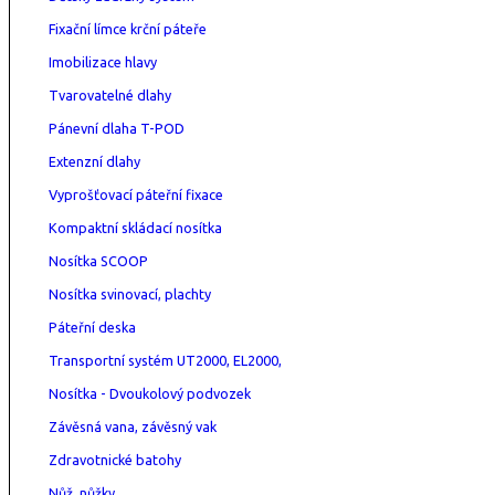
Fixační límce krční páteře
Imobilizace hlavy
Tvarovatelné dlahy
Pánevní dlaha T-POD
Extenzní dlahy
Vyprošťovací páteřní fixace
Kompaktní skládací nosítka
Nosítka SCOOP
Nosítka svinovací, plachty
Páteřní deska
Transportní systém UT2000, EL2000,
Nosítka - Dvoukolový podvozek
Závěsná vana, závěsný vak
Zdravotnické batohy
Nůž, nůžky