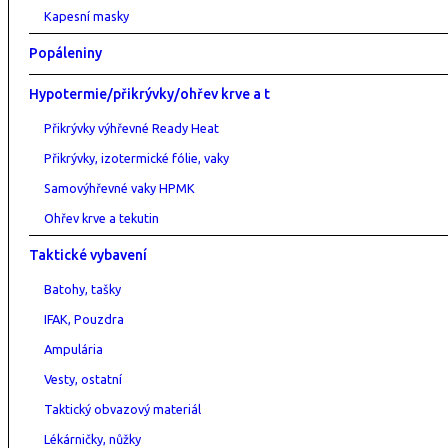
Kapesní masky
Popáleniny
Hypotermie/přikrývky/ohřev krve a t
Přikrývky výhřevné Ready Heat
Přikrývky, izotermické fólie, vaky
Samovýhřevné vaky HPMK
Ohřev krve a tekutin
Taktické vybavení
Batohy, tašky
IFAK, Pouzdra
Ampulária
Vesty, ostatní
Taktický obvazový materiál
Lékárničky, nůžky