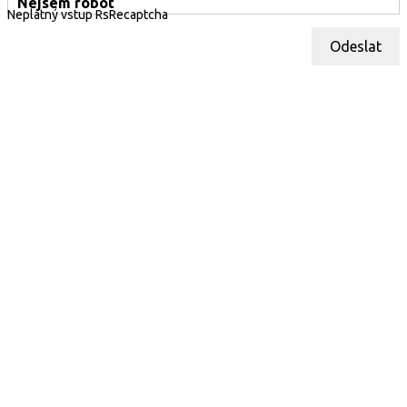
Nejsem robot
Neplatný vstup RsRecaptcha
Odeslat