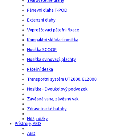
Tvarovatelné dlahy
Pánevní dlaha T-POD
Extenzní dlahy
Vyprošťovací páteřní fixace
Kompaktní skládací nosítka
Nosítka SCOOP
Nosítka svinovací, plachty
Páteřní deska
Transportní systém UT2000, EL2000,
Nosítka - Dvoukolový podvozek
Závěsná vana, závěsný vak
Zdravotnické batohy
Nůž, nůžky
Přístroje, AED
AED