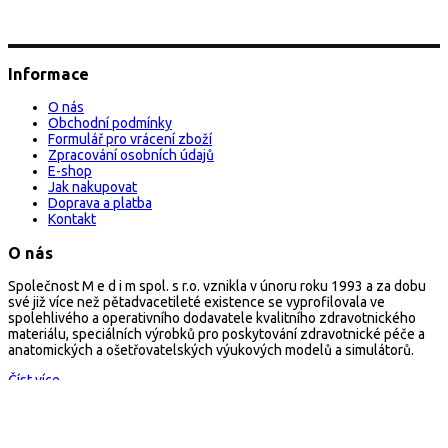
Informace
O nás
Obchodní podmínky
Formulář pro vrácení zboží
Zpracování osobních údajů
E-shop
Jak nakupovat
Doprava a platba
Kontakt
O nás
Společnost M e d i m spol. s r.o. vznikla v únoru roku 1993 a za dobu
své již více než pětadvacetileté existence se vyprofilovala ve
spolehlivého a operativního dodavatele kvalitního zdravotnického
materiálu, speciálních výrobků pro poskytování zdravotnické péče a
anatomických a ošetřovatelských výukových modelů a simulátorů.
Číst více...
Kontakt
arescue.cz