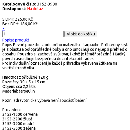
Katalogové číslo:
3152-3900
Dostupnost:
Na dotaz
S DPH:
225,06 Kč
Bez DPH:
186,00 Kč
×
Poptat produkt
Popis
Pevné pouzdro z odolného materiálu – tarpaulin. Průhledný kryt
je z plastu a poloprůhledné boky a dno umožňují co nejlepší přehled o
obsahu. Pouzdro si zachová svůj tvar, i když je téměř prázdná. Hladký
povrch usnadňuje bezpečnou dezinfekci přihrádek.
Pro individuální označení je každá přihrádka vybavena štítkem na
vnitřní straně víka.
Hmotnost: přibližně 120 g
Rozměry: 30 x 5 x 15 cm
Objem: cca 2,2 litru
Materiál: tarpaulin
Pozn. zdravotnická výbava není součástí balení
Provedení:
3152-1500 červená
3152-2200 žlutá
3152-3900 modrá
3152-5500 zelená