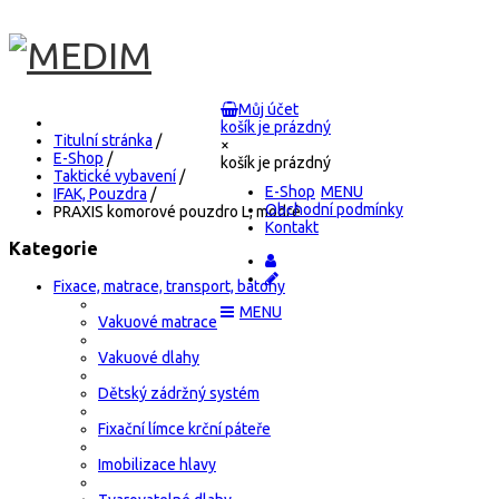
Můj účet
košík je prázdný
Titulní stránka
/
×
E-Shop
/
košík je prázdný
Taktické vybavení
/
E-Shop
IFAK, Pouzdra
/
Obchodní podmínky
PRAXIS komorové pouzdro L, modré
Kontakt
Kategorie
Fixace, matrace, transport, batohy
Vakuové matrace
Vakuové dlahy
Dětský zádržný systém
Fixační límce krční páteře
Imobilizace hlavy