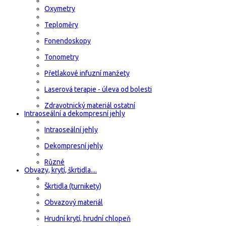
Oxymetry
Teploměry
Fonendoskopy
Tonometry
Přetlakové infuzní manžety
Laserová terapie - úleva od bolesti
Zdravotnický materiál ostatní
Intraoseální a dekompresní jehly
Intraoseální jehly
Dekompresní jehly
Různé
Obvazy, krytí, škrtidla....
Škrtidla (turnikety)
Obvazový materiál
Hrudní krytí, hrudní chlopeň