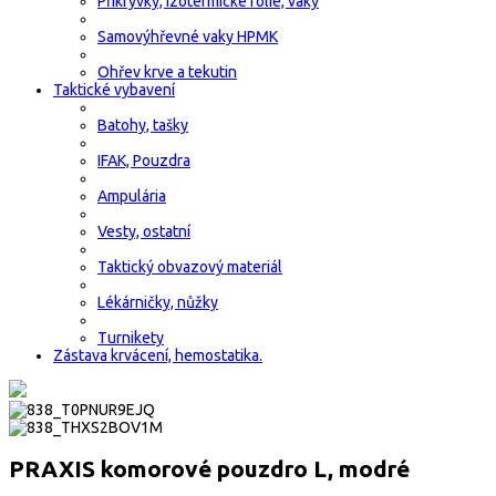
Přikrývky, izotermické fólie, vaky
Samovýhřevné vaky HPMK
Ohřev krve a tekutin
Taktické vybavení
Batohy, tašky
IFAK, Pouzdra
Ampulária
Vesty, ostatní
Taktický obvazový materiál
Lékárničky, nůžky
Turnikety
Zástava krvácení, hemostatika.
PRAXIS komorové pouzdro L, modré