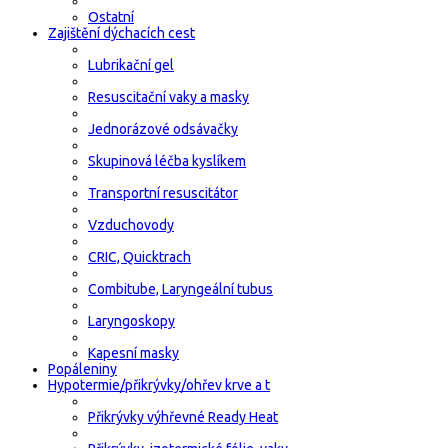
Ostatní
Zajištění dýchacích cest
Lubrikační gel
Resuscitační vaky a masky
Jednorázové odsávačky
Skupinová léčba kyslíkem
Transportní resuscitátor
Vzduchovody
CRIC, Quicktrach
Combitube, Laryngeální tubus
Laryngoskopy
Kapesní masky
Popáleniny
Hypotermie/přikrývky/ohřev krve a t
Přikrývky výhřevné Ready Heat