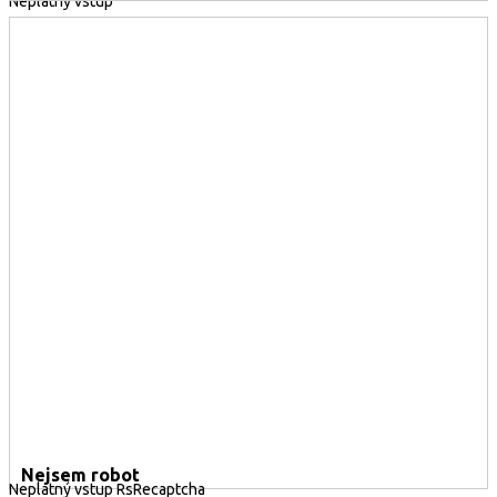
Neplatný vstup
Nejsem robot
Neplatný vstup RsRecaptcha