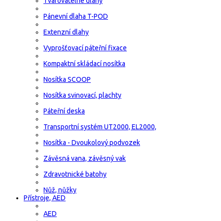
Tvarovatelné dlahy
Pánevní dlaha T-POD
Extenzní dlahy
Vyprošťovací páteřní fixace
Kompaktní skládací nosítka
Nosítka SCOOP
Nosítka svinovací, plachty
Páteřní deska
Transportní systém UT2000, EL2000,
Nosítka - Dvoukolový podvozek
Závěsná vana, závěsný vak
Zdravotnické batohy
Nůž, nůžky
Přístroje, AED
AED