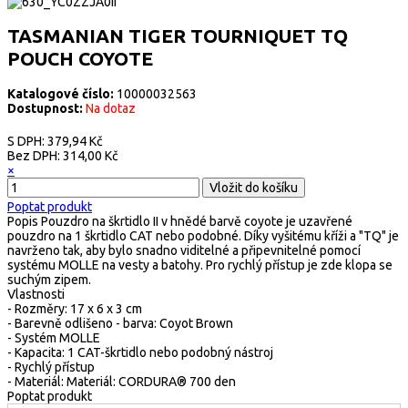
TASMANIAN TIGER TOURNIQUET TQ
POUCH COYOTE
Katalogové číslo:
10000032563
Dostupnost:
Na dotaz
S DPH:
379,94 Kč
Bez DPH:
314,00 Kč
×
Poptat produkt
Popis
Pouzdro na škrtidlo II v hnědé barvě coyote je uzavřené
pouzdro na 1 škrtidlo CAT nebo podobné. Díky vyšitému kříži a "TQ" je
navrženo tak, aby bylo snadno viditelné a připevnitelné pomocí
systému MOLLE na vesty a batohy. Pro rychlý přístup je zde klopa se
suchým zipem.
Vlastnosti
- Rozměry: 17 x 6 x 3 cm
- Barevně odlišeno - barva: Coyot Brown
- Systém MOLLE
- Kapacita: 1 CAT-škrtidlo nebo podobný nástroj
- Rychlý přístup
- Materiál: Materiál: CORDURA® 700 den
Poptat produkt