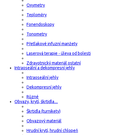
Oxymetry
Teploměry
Fonendoskopy
Tonometry
Přetlakové infuzní manžety
Laserová terapie - úleva od bolesti
Zdravotnický materiál ostatní
Intraoseální a dekompresní jehly
Intraoseální jehly
Dekompresní jehly
Různé
Obvazy, krytí, škrtidla....
Škrtidla (turnikety)
Obvazový materiál
Hrudní krytí, hrudní chlopeň