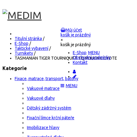
Můj účet
košík je prázdný
Titulní stránka
/
×
E-Shop
/
košík je prázdný
Taktické vybavení
/
E-Shop
Turnikety
/
Obchodní podmínky
TASMANIAN TIGER TOURNIQUET TQ POUCH COYOTE
Kontakt
Kategorie
Fixace, matrace, transport, batohy
Vakuové matrace
Vakuové dlahy
Dětský zádržný systém
Fixační límce krční páteře
Imobilizace hlavy