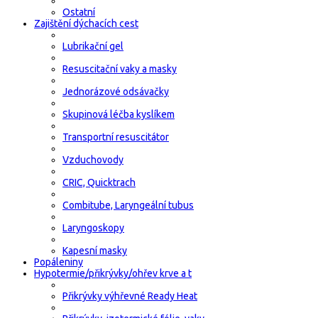
Ostatní
Zajištění dýchacích cest
Lubrikační gel
Resuscitační vaky a masky
Jednorázové odsávačky
Skupinová léčba kyslíkem
Transportní resuscitátor
Vzduchovody
CRIC, Quicktrach
Combitube, Laryngeální tubus
Laryngoskopy
Kapesní masky
Popáleniny
Hypotermie/přikrývky/ohřev krve a t
Přikrývky výhřevné Ready Heat