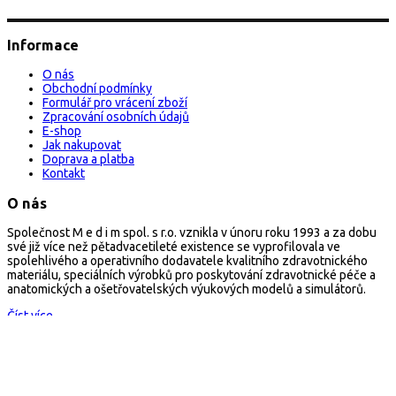
Informace
O nás
Obchodní podmínky
Formulář pro vrácení zboží
Zpracování osobních údajů
E-shop
Jak nakupovat
Doprava a platba
Kontakt
O nás
Společnost M e d i m spol. s r.o. vznikla v únoru roku 1993 a za dobu
své již více než pětadvacetileté existence se vyprofilovala ve
spolehlivého a operativního dodavatele kvalitního zdravotnického
materiálu, speciálních výrobků pro poskytování zdravotnické péče a
anatomických a ošetřovatelských výukových modelů a simulátorů.
Číst více...
Kontakt
arescue.cz
M e d i m spol. s r.o.