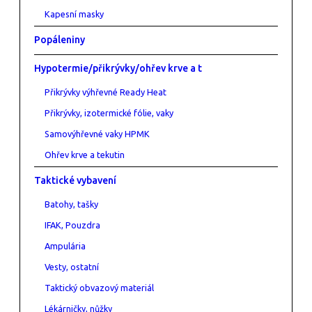
Kapesní masky
Popáleniny
Hypotermie/přikrývky/ohřev krve a t
Přikrývky výhřevné Ready Heat
Přikrývky, izotermické fólie, vaky
Samovýhřevné vaky HPMK
Ohřev krve a tekutin
Taktické vybavení
Batohy, tašky
IFAK, Pouzdra
Ampulária
Vesty, ostatní
Taktický obvazový materiál
Lékárničky, nůžky