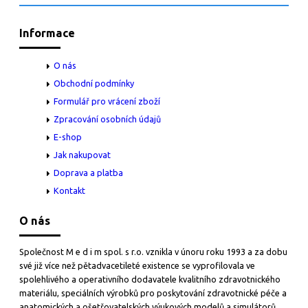
Informace
O nás
Obchodní podmínky
Formulář pro vrácení zboží
Zpracování osobních údajů
E-shop
Jak nakupovat
Doprava a platba
Kontakt
O nás
Společnost M e d i m spol. s r.o. vznikla v únoru roku 1993 a za dobu
své již více než pětadvacetileté existence se vyprofilovala ve
spolehlivého a operativního dodavatele kvalitního zdravotnického
materiálu, speciálních výrobků pro poskytování zdravotnické péče a
anatomických a ošetřovatelských výukových modelů a simulátorů.