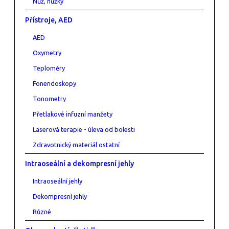
Nůž, nůžky
Přístroje, AED
AED
Oxymetry
Teploměry
Fonendoskopy
Tonometry
Přetlakové infuzní manžety
Laserová terapie - úleva od bolesti
Zdravotnický materiál ostatní
Intraoseální a dekompresní jehly
Intraoseální jehly
Dekompresní jehly
Různé