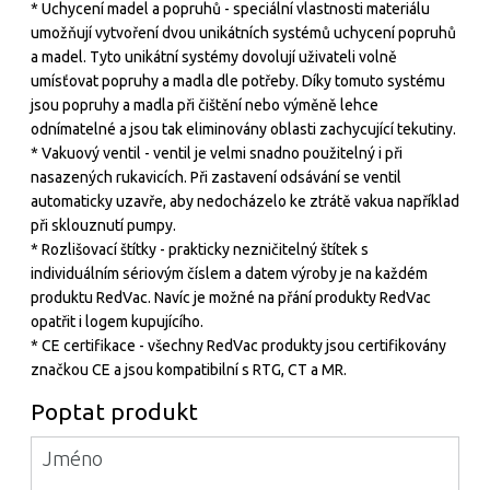
* Uchycení madel a popruhů - speciální vlastnosti materiálu
umožňují vytvoření dvou unikátních systémů uchycení popruhů
a madel. Tyto unikátní systémy dovolují uživateli volně
umísťovat popruhy a madla dle potřeby. Díky tomuto systému
jsou popruhy a madla při čištění nebo výměně lehce
odnímatelné a jsou tak eliminovány oblasti zachycující tekutiny.
* Vakuový ventil - ventil je velmi snadno použitelný i při
nasazených rukavicích. Při zastavení odsávání se ventil
automaticky uzavře, aby nedocházelo ke ztrátě vakua například
při sklouznutí pumpy.
* Rozlišovací štítky - prakticky nezničitelný štítek s
individuálním sériovým číslem a datem výroby je na každém
produktu RedVac. Navíc je možné na přání produkty RedVac
opatřit i logem kupujícího.
* CE certifikace - všechny RedVac produkty jsou certifikovány
značkou CE a jsou kompatibilní s RTG, CT a MR.
Poptat produkt
Jméno