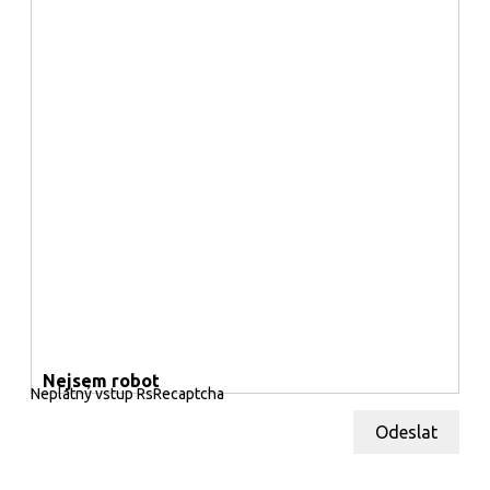
Nejsem robot
Neplatný vstup RsRecaptcha
Odeslat