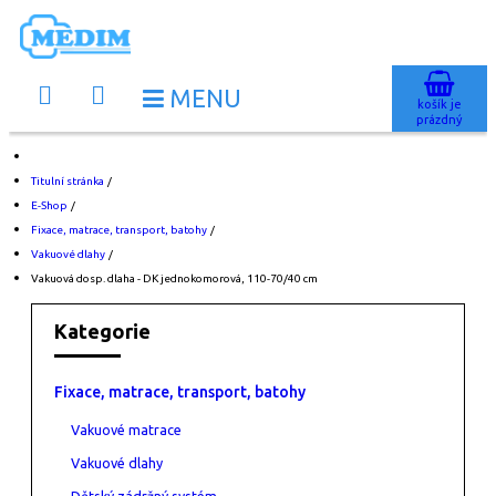
košík je
prázdný
Titulní stránka
/
E-Shop
/
Fixace, matrace, transport, batohy
/
Vakuové dlahy
/
Vakuová dosp. dlaha - DK jednokomorová, 110-70/40 cm
Kategorie
Fixace, matrace, transport, batohy
Vakuové matrace
Vakuové dlahy
Dětský zádržný systém