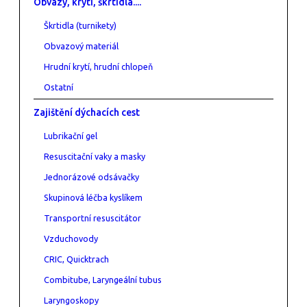
Obvazy, krytí, škrtidla....
Škrtidla (turnikety)
Obvazový materiál
Hrudní krytí, hrudní chlopeň
Ostatní
Zajištění dýchacích cest
Lubrikační gel
Resuscitační vaky a masky
Jednorázové odsávačky
Skupinová léčba kyslíkem
Transportní resuscitátor
Vzduchovody
CRIC, Quicktrach
Combitube, Laryngeální tubus
Laryngoskopy