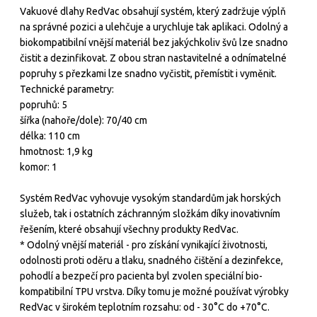
Vakuové dlahy RedVac obsahují systém, který zadržuje výplň
na správné pozici a ulehčuje a urychluje tak aplikaci. Odolný a
biokompatibilní vnější materiál bez jakýchkoliv švů lze snadno
čistit a dezinfikovat. Z obou stran nastavitelné a odnímatelné
popruhy s přezkami lze snadno vyčistit, přemístit i vyměnit.
Technické parametry:
popruhů: 5
šířka (nahoře/dole): 70/40 cm
délka: 110 cm
hmotnost: 1,9 kg
komor: 1
Systém RedVac vyhovuje vysokým standardům jak horských
služeb, tak i ostatních záchranným složkám díky inovativním
řešením, které obsahují všechny produkty RedVac.
* Odolný vnější materiál - pro získání vynikající životnosti,
odolnosti proti oděru a tlaku, snadného čištění a dezinfekce,
pohodlí a bezpečí pro pacienta byl zvolen speciální bio-
kompatibilní TPU vrstva. Díky tomu je možné používat výrobky
RedVac v širokém teplotním rozsahu: od - 30°C do +70°C.