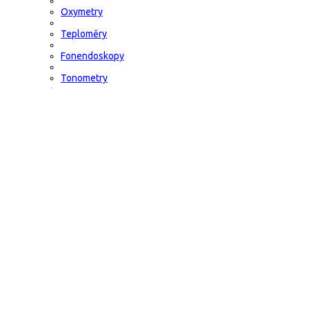
Oxymetry
Teploměry
Fonendoskopy
Tonometry
Přetlakové infuzní manžety
Laserová terapie - úleva od bolesti
Zdravotnický materiál ostatní
Intraoseální a dekompresní jehly
Intraoseální jehly
Dekompresní jehly
Různé
Obvazy, krytí, škrtidla....
Škrtidla (turnikety)
Obvazový materiál
Hrudní krytí, hrudní chlopeň