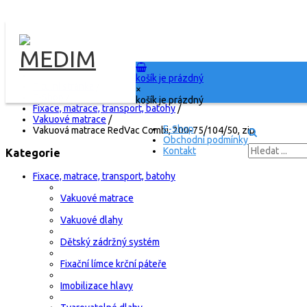
košík je prázdný
Titulní stránka
/
×
E-Shop
/
košík je prázdný
Fixace, matrace, transport, batohy
/
Vakuové matrace
/
E-Shop
Vakuová matrace RedVac Combi, 200-75/104/50, zip
Obchodní podmínky
Kontakt
Kategorie
Fixace, matrace, transport, batohy
Vakuové matrace
Vakuové dlahy
Dětský zádržný systém
Fixační límce krční páteře
Imobilizace hlavy