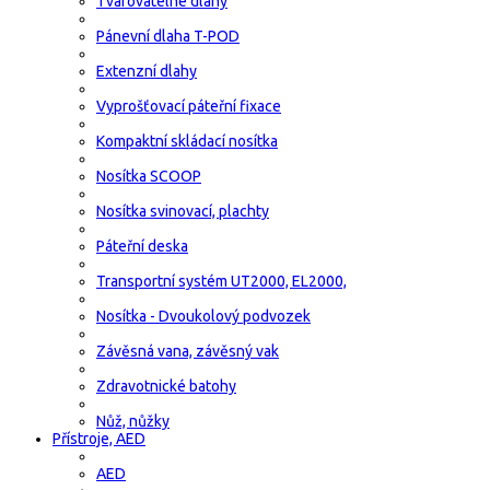
Tvarovatelné dlahy
Pánevní dlaha T-POD
Extenzní dlahy
Vyprošťovací páteřní fixace
Kompaktní skládací nosítka
Nosítka SCOOP
Nosítka svinovací, plachty
Páteřní deska
Transportní systém UT2000, EL2000,
Nosítka - Dvoukolový podvozek
Závěsná vana, závěsný vak
Zdravotnické batohy
Nůž, nůžky
Přístroje, AED
AED