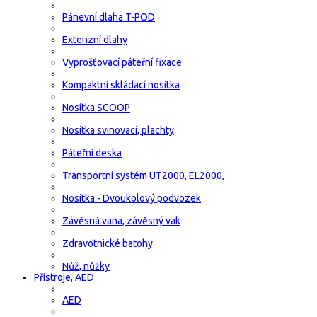
Pánevní dlaha T-POD
Extenzní dlahy
Vyprošťovací páteřní fixace
Kompaktní skládací nosítka
Nosítka SCOOP
Nosítka svinovací, plachty
Páteřní deska
Transportní systém UT2000, EL2000,
Nosítka - Dvoukolový podvozek
Závěsná vana, závěsný vak
Zdravotnické batohy
Nůž, nůžky
Přístroje, AED
AED