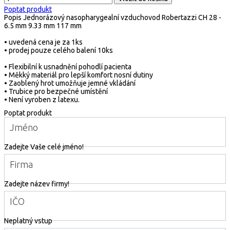
Poptat produkt
Popis
Jednorázový nasopharygealní vzduchovod Robertazzi CH 28 -
6.5 mm 9.33 mm 117 mm
• uvedená cena je za 1ks
• prodej pouze celého balení 10ks
• Flexibilní k usnadnění pohodlí pacienta
• Měkký materiál pro lepší komfort nosní dutiny
• Zaoblený hrot umožňuje jemné vkládání
• Trubice pro bezpečné umístění
• Není vyroben z latexu.
Poptat produkt
Jméno
Zadejte Vaše celé jméno!
Firma
Zadejte název firmy!
IČO
Neplatný vstup