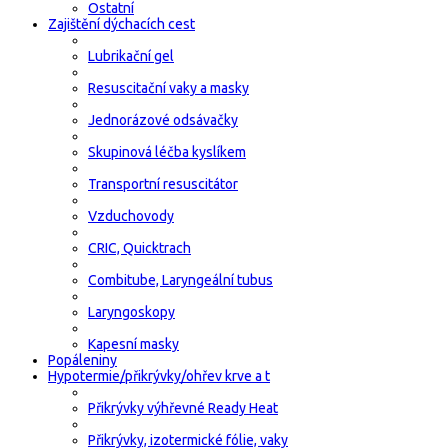
Ostatní
Zajištění dýchacích cest
Lubrikační gel
Resuscitační vaky a masky
Jednorázové odsávačky
Skupinová léčba kyslíkem
Transportní resuscitátor
Vzduchovody
CRIC, Quicktrach
Combitube, Laryngeální tubus
Laryngoskopy
Kapesní masky
Popáleniny
Hypotermie/přikrývky/ohřev krve a t
Přikrývky výhřevné Ready Heat
Přikrývky, izotermické fólie, vaky