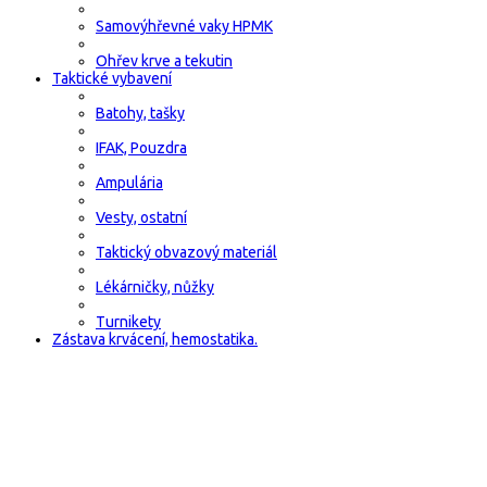
Samovýhřevné vaky HPMK
Ohřev krve a tekutin
Taktické vybavení
Batohy, tašky
IFAK, Pouzdra
Ampulária
Vesty, ostatní
Taktický obvazový materiál
Lékárničky, nůžky
Turnikety
Zástava krvácení, hemostatika.