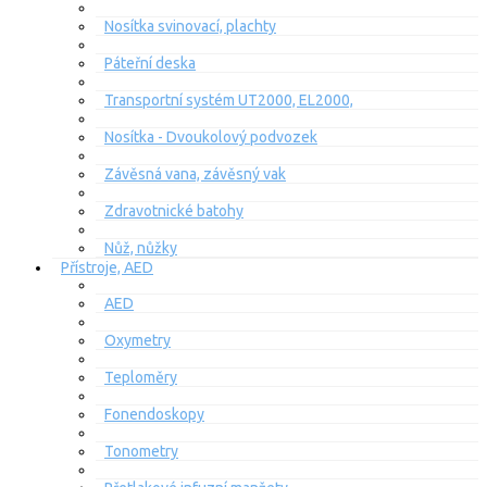
Nosítka svinovací, plachty
Páteřní deska
Transportní systém UT2000, EL2000,
Nosítka - Dvoukolový podvozek
Závěsná vana, závěsný vak
Zdravotnické batohy
Nůž, nůžky
Přístroje, AED
AED
Oxymetry
Teploměry
Fonendoskopy
Tonometry