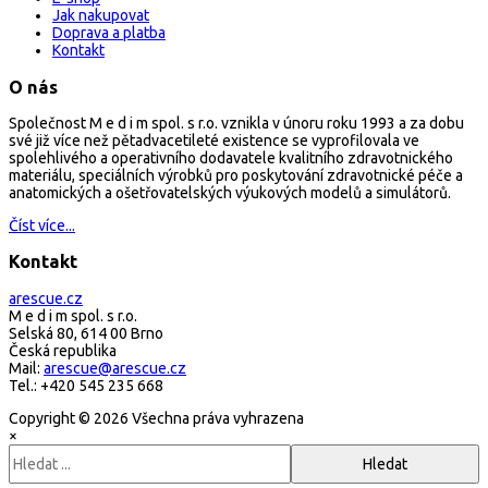
Jak nakupovat
Doprava a platba
Kontakt
O nás
Společnost M e d i m spol. s r.o. vznikla v únoru roku 1993 a za dobu
své již více než pětadvacetileté existence se vyprofilovala ve
spolehlivého a operativního dodavatele kvalitního zdravotnického
materiálu, speciálních výrobků pro poskytování zdravotnické péče a
anatomických a ošetřovatelských výukových modelů a simulátorů.
Číst více...
Kontakt
arescue.cz
M e d i m spol. s r.o.
Selská 80, 614 00 Brno
Česká republika
Mail:
arescue@arescue.cz
Tel.: +420 545 235 668
Copyright © 2026 Všechna práva vyhrazena
×