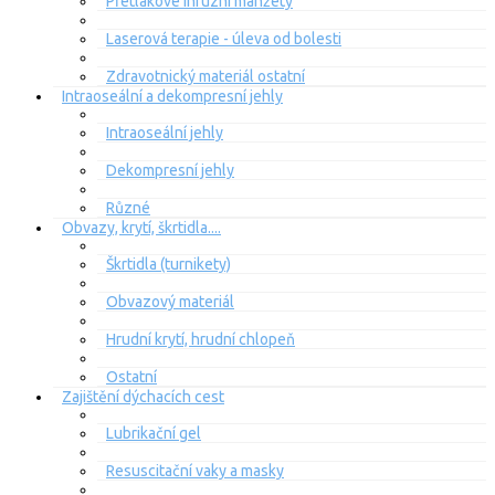
Přetlakové infuzní manžety
Laserová terapie - úleva od bolesti
Zdravotnický materiál ostatní
Intraoseální a dekompresní jehly
Intraoseální jehly
Dekompresní jehly
Různé
Obvazy, krytí, škrtidla....
Škrtidla (turnikety)
Obvazový materiál
Hrudní krytí, hrudní chlopeň
Ostatní
Zajištění dýchacích cest
Lubrikační gel
Resuscitační vaky a masky