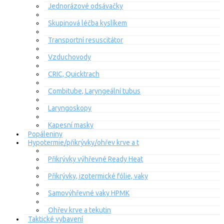
Jednorázové odsávačky
Skupinová léčba kyslíkem
Transportní resuscitátor
Vzduchovody
CRIC, Quicktrach
Combitube, Laryngeální tubus
Laryngoskopy
Kapesní masky
Popáleniny
Hypotermie/přikrývky/ohřev krve a t
Přikrývky výhřevné Ready Heat
Přikrývky, izotermické fólie, vaky
Samovýhřevné vaky HPMK
Ohřev krve a tekutin
Taktické vybavení