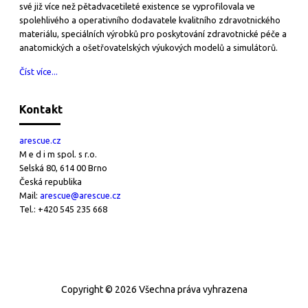
své již více než pětadvacetileté existence se vyprofilovala ve
spolehlivého a operativního dodavatele kvalitního zdravotnického
materiálu, speciálních výrobků pro poskytování zdravotnické péče a
anatomických a ošetřovatelských výukových modelů a simulátorů.
Číst více...
Kontakt
arescue.cz
M e d i m spol. s r.o.
Selská 80, 614 00 Brno
Česká republika
Mail:
arescue@arescue.cz
Tel.: +420 545 235 668
Copyright © 2026 Všechna práva vyhrazena