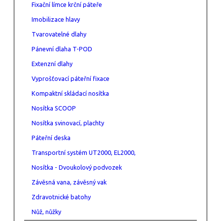
Fixační límce krční páteře
Imobilizace hlavy
Tvarovatelné dlahy
Pánevní dlaha T-POD
Extenzní dlahy
Vyprošťovací páteřní fixace
Kompaktní skládací nosítka
Nosítka SCOOP
Nosítka svinovací, plachty
Páteřní deska
Transportní systém UT2000, EL2000,
Nosítka - Dvoukolový podvozek
Závěsná vana, závěsný vak
Zdravotnické batohy
Nůž, nůžky