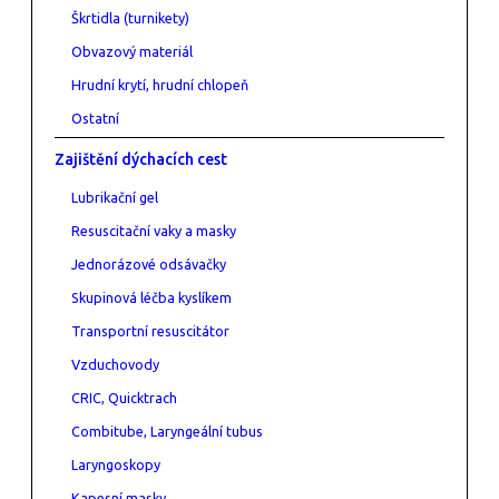
Škrtidla (turnikety)
Obvazový materiál
Hrudní krytí, hrudní chlopeň
Ostatní
Zajištění dýchacích cest
Lubrikační gel
Resuscitační vaky a masky
Jednorázové odsávačky
Skupinová léčba kyslíkem
Transportní resuscitátor
Vzduchovody
CRIC, Quicktrach
Combitube, Laryngeální tubus
Laryngoskopy
Kapesní masky