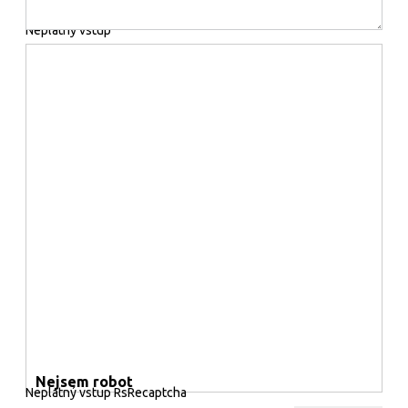
Neplatný vstup
Nejsem robot
Neplatný vstup RsRecaptcha