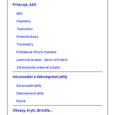
Přístroje, AED
AED
Oxymetry
Teploměry
Fonendoskopy
Tonometry
Přetlakové infuzní manžety
Laserová terapie - úleva od bolesti
Zdravotnický materiál ostatní
Intraoseální a dekompresní jehly
Intraoseální jehly
Dekompresní jehly
Různé
Obvazy, krytí, škrtidla....