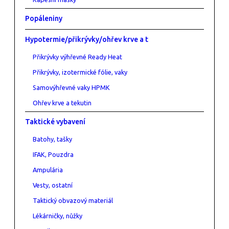
Popáleniny
Hypotermie/přikrývky/ohřev krve a t
Přikrývky výhřevné Ready Heat
Přikrývky, izotermické fólie, vaky
Samovýhřevné vaky HPMK
Ohřev krve a tekutin
Taktické vybavení
Batohy, tašky
IFAK, Pouzdra
Ampulária
Vesty, ostatní
Taktický obvazový materiál
Lékárničky, nůžky