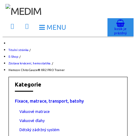
košík je
prázdný
Titulní stránka
/
E-Shop
/
Zástava krvácení, hemostatika.
/
Hemcon ChitoGauze® XR2 PRO Trainer
Kategorie
Fixace, matrace, transport, batohy
Vakuové matrace
Vakuové dlahy
Dětský zádržný systém