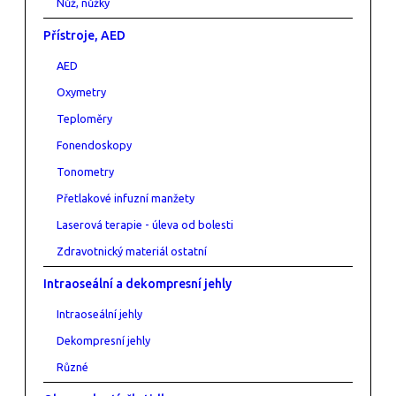
Nůž, nůžky
Přístroje, AED
AED
Oxymetry
Teploměry
Fonendoskopy
Tonometry
Přetlakové infuzní manžety
Laserová terapie - úleva od bolesti
Zdravotnický materiál ostatní
Intraoseální a dekompresní jehly
Intraoseální jehly
Dekompresní jehly
Různé