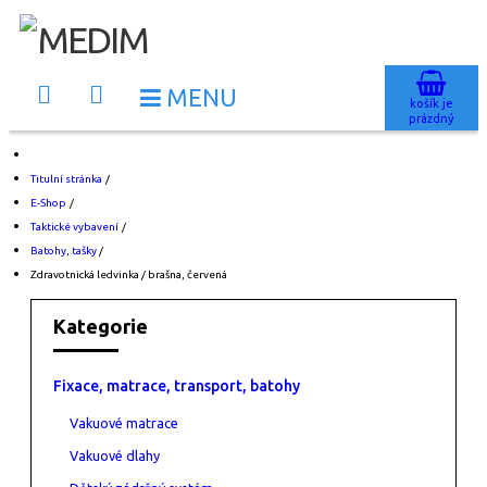
košík je
prázdný
Titulní stránka
/
E-Shop
/
Taktické vybavení
/
Batohy, tašky
/
Zdravotnická ledvinka / brašna, červená
Kategorie
Fixace, matrace, transport, batohy
Vakuové matrace
Vakuové dlahy