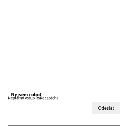
Nejsem robot
Neplatný vstup RsRecaptcha
Odeslat