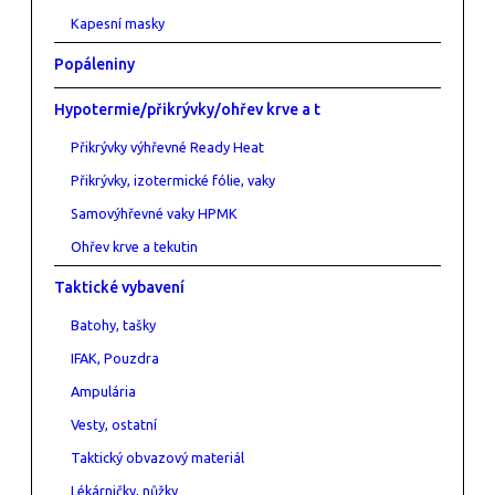
Kapesní masky
Popáleniny
Hypotermie/přikrývky/ohřev krve a t
Přikrývky výhřevné Ready Heat
Přikrývky, izotermické fólie, vaky
Samovýhřevné vaky HPMK
Ohřev krve a tekutin
Taktické vybavení
Batohy, tašky
IFAK, Pouzdra
Ampulária
Vesty, ostatní
Taktický obvazový materiál
Lékárničky, nůžky