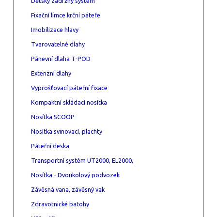
Dětský zádržný systém
Fixační límce krční páteře
Imobilizace hlavy
Tvarovatelné dlahy
Pánevní dlaha T-POD
Extenzní dlahy
Vyprošťovací páteřní fixace
Kompaktní skládací nosítka
Nosítka SCOOP
Nosítka svinovací, plachty
Páteřní deska
Transportní systém UT2000, EL2000,
Nosítka - Dvoukolový podvozek
Závěsná vana, závěsný vak
Zdravotnické batohy