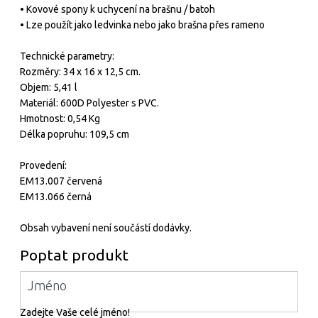
• Kovové spony k uchycení na brašnu / batoh
• Lze použít jako ledvinka nebo jako brašna přes rameno
Technické parametry:
Rozměry: 34 x 16 x 12,5 cm.
Objem: 5,41 l
Materiál: 600D Polyester s PVC.
Hmotnost: 0,54 Kg
Délka popruhu: 109,5 cm
Provedení:
EM13.007 červená
EM13.066 černá
Obsah vybavení není součástí dodávky.
Poptat produkt
Jméno
Zadejte Vaše celé jméno!