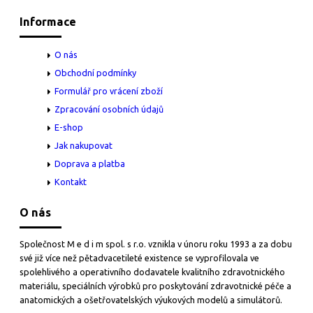
Informace
O nás
Obchodní podmínky
Formulář pro vrácení zboží
Zpracování osobních údajů
E-shop
Jak nakupovat
Doprava a platba
Kontakt
O nás
Společnost M e d i m spol. s r.o. vznikla v únoru roku 1993 a za dobu
své již více než pětadvacetileté existence se vyprofilovala ve
spolehlivého a operativního dodavatele kvalitního zdravotnického
materiálu, speciálních výrobků pro poskytování zdravotnické péče a
anatomických a ošetřovatelských výukových modelů a simulátorů.