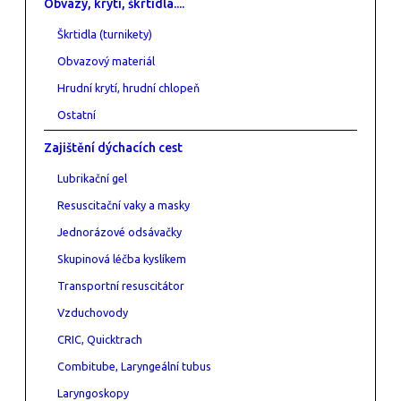
Obvazy, krytí, škrtidla....
Škrtidla (turnikety)
Obvazový materiál
Hrudní krytí, hrudní chlopeň
Ostatní
Zajištění dýchacích cest
Lubrikační gel
Resuscitační vaky a masky
Jednorázové odsávačky
Skupinová léčba kyslíkem
Transportní resuscitátor
Vzduchovody
CRIC, Quicktrach
Combitube, Laryngeální tubus
Laryngoskopy